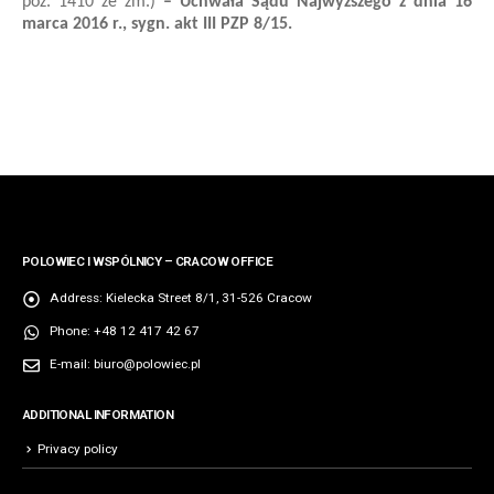
poz. 1410 ze zm.)
– Uchwała Sądu Najwyższego z dnia 16
marca 2016 r., sygn. akt III PZP 8/15.
POLOWIEC I WSPÓLNICY – CRACOW OFFICE
Address:
Kielecka Street 8/1, 31-526 Cracow
Phone:
+48 12 417 42 67
E-mail:
biuro@polowiec.pl
ADDITIONAL INFORMATION
Privacy policy