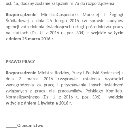
ust. 1a, dodany zostanie załącznik nr 7a do rozporządzenia.
Rozporządzenie
Ministra
Gospodarki Morskiej i Żeglugi
Śródlądowej
z dnia 26 lutego 2016 r.
w sprawie audytów
agencji zatrudnienia świadczących usługi pośrednictwa pracy
na statkach
(Dz. U. z 2016 r., poz. 304)
– wejdzie w życie
z dniem 25 marca 2016 r.
PRAWO PRACY
Rozporządzenie
Ministra Rodziny, Pracy i Polityki Społecznej
z
dnia 3 marca 2016 r.
w
sprawie ustalenia wysokości
wynagrodzenia za pracę i przyznawania innych świadczeń
związanych z pracą dla pracowników Polskiego Komitetu
Normalizacyjnego
(Dz. U. z 2016 r., poz. 336)
– wejdzie
w życie z dniem 1 kwietnia 2016 r.
_____Orzecznictwo