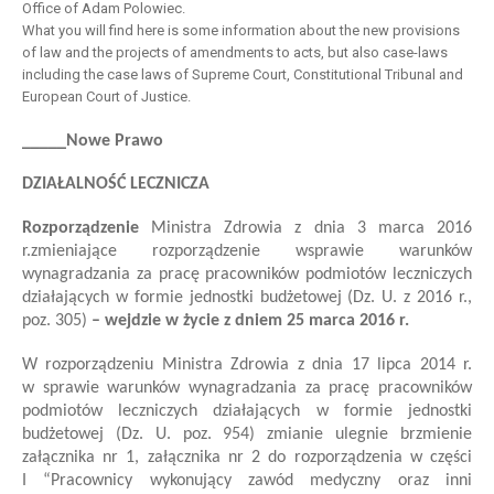
Office of Adam Polowiec.
What you will find here is some information about the new provisions
of law and the projects of amendments to acts, but also case-laws
including the case laws of Supreme Court, Constitutional Tribunal and
European Court of Justice.
_____Nowe Prawo
DZIAŁALNOŚĆ LECZNICZA
Rozporządzenie
Ministra Zdrowia
z dnia 3 marca 2016
r.
zmieniające rozporządzenie w
sprawie warunków
wynagradzania za pracę pracowników podmiotów leczniczych
działających w formie jednostki budżetowej
(Dz. U. z 2016 r.,
poz. 305)
– wejdzie w życie z dniem 25 marca 2016 r.
W rozporządzeniu Ministra Zdrowia z dnia 17 lipca 2014 r.
w sprawie warunków wynagradzania za pracę pracowników
podmiotów leczniczych działających w formie jednostki
budżetowej (Dz. U. poz. 954)
zmianie ulegnie brzmienie
załącznika nr 1, załącznika nr 2 do rozporządzenia w części
I “Pracownicy wykonujący zawód medyczny oraz inni