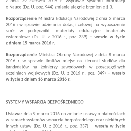
z dnia 29 czerwca 2015 r. w
sprawie Systemu Informacji
o Nauce (Dz. U. poz. 944)
zmianie ulegnie brzmienie
§ 3
.
Rozporządzenie
Ministra Edukacji Narodowej
z dnia 2 marca
2016 r.
w sprawie udzielania dotacji celowej na wyposażenie
szkół w podręczniki, materiały edukacyjne i
materiały
ćwiczeniowe
(Dz. U. z 2016 r., poz. 339)
– weszło w życie
z dniem 15 marca 2016 r.
Rozporządzenie
Ministra Obrony Narodowej z dnia 8 marca
2016 r. w sprawie limitów miejsc na kierunki studiów dla
kandydatów na żołnierzy zawodowych w poszczególnych
uczelniach wojskowych (Dz. U. z 2016 r., poz. 349)
– weszło
w życie z dniem 16 marca 2016 r.
SYSTEMY WSPARCIA BEZPOŚREDNIEGO
Ustawa
z dnia 9 marca 2016 r.
o zmianie ustawy o płatnościach
w ramach systemów wsparcia bezpośredniego oraz niektórych
innych ustaw
(Dz. U. z 2016 r., poz. 337)
– weszła w życie