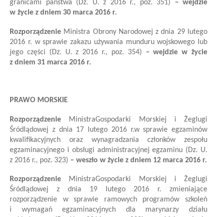
granicami państwa
(Dz. U. z 2016 r., poz. 351)
– wejdzie
w życie z dniem 30 marca 2016 r.
Rozporządzenie
Ministra Obrony Narodowej z dnia 29 lutego
2016 r. w sprawie zakazu używania munduru wojskowego lub
jego części (Dz. U. z 2016 r., poz. 354)
– wejdzie w życie
z dniem 31 marca 2016 r.
PRAWO MORSKIE
Rozporządzenie
Ministra
Gospodarki Morskiej i Żeglugi
Śródlądowej
z dnia 17 lutego 2016 r.
w sprawie egzaminów
kwalifikacyjnych oraz wynagradzania członków zespołu
egzaminacyjnego i obsługi administracyjnej egzaminu
(Dz. U.
z 2016 r., poz. 323)
– weszło w życie z dniem 12 marca 2016 r.
Rozporządzenie
Ministra
Gospodarki Morskiej i Żeglugi
Śródlądowej z dnia 19 lutego 2016 r. zmieniające
rozporządzenie w sprawie ramowych programów szkoleń
i wymagań egzaminacyjnych dla marynarzy działu