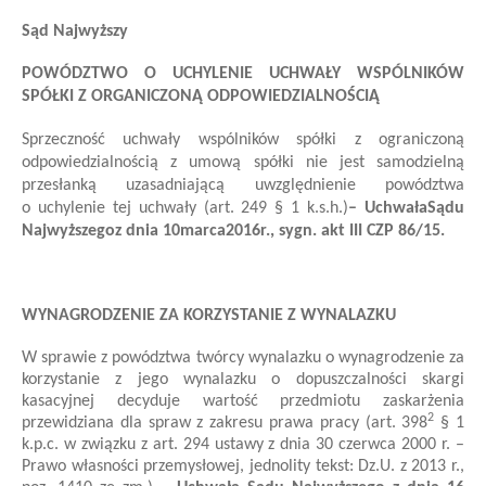
Sąd Najwyższy
POWÓDZTWO O UCHYLENIE UCHWAŁY WSPÓLNIKÓW
SPÓŁKI Z ORGANICZONĄ ODPOWIEDZIALNOŚCIĄ
Sprzeczność uchwały wspólników spółki z ograniczoną
odpowiedzialnością z umową spółki nie jest samodzielną
przesłanką uzasadniającą uwzględnienie powództwa
o uchylenie tej uchwały (art. 249 § 1 k.s.h.)
–
Uchwała
Sądu
Najwyższego
z dnia 10
marca
2016
r.
, sygn. akt
III CZP 86/15
.
WYNAGRODZENIE ZA KORZYSTANIE Z WYNALAZKU
W sprawie z powództwa twórcy wynalazku o wynagrodzenie za
korzystanie z jego wynalazku o dopuszczalności skargi
kasacyjnej decyduje wartość przedmiotu zaskarżenia
2
przewidziana dla spraw z zakresu prawa pracy (art. 398
§ 1
k.p.c. w związku z art. 294 ustawy z dnia 30 czerwca 2000 r. –
Prawo własności przemysłowej, jednolity tekst: Dz.U. z 2013 r.,