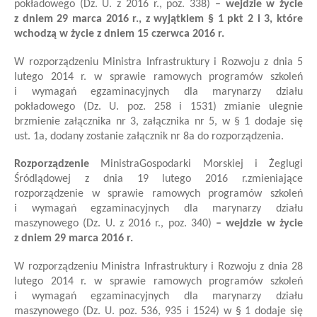
pokładowego (Dz. U. z 2016 r., poz. 338)
– wejdzie w życie
z dniem 29 marca 2016 r., z wyjątkiem § 1 pkt 2 i 3, które
wchodzą w życie z dniem 15 czerwca 2016 r.
W rozporządzeniu Ministra Infrastruktury i Rozwoju z dnia 5
lutego 2014 r. w sprawie ramowych programów szkoleń
i wymagań egzaminacyjnych dla marynarzy działu
pokładowego (Dz. U. poz. 258 i 1531)
zmianie ulegnie
brzmienie załącznika nr 3, załącznika nr 5, w § 1 dodaje się
ust. 1a, dodany zostanie załącznik nr 8a do rozporządzenia.
Rozporządzenie
Ministra
Gospodarki Morskiej i Żeglugi
Śródlądowej
z dnia 19 lutego 2016 r.
zmieniające
rozporządzenie w sprawie ramowych programów szkoleń
i wymagań egzaminacyjnych dla marynarzy działu
maszynowego
(Dz. U. z 2016 r., poz. 340)
– wejdzie w życie
z dniem 29 marca 2016 r.
W rozporządzeniu Ministra Infrastruktury i Rozwoju z dnia 28
lutego 2014 r. w sprawie ramowych programów szkoleń
i wymagań egzaminacyjnych dla marynarzy działu
maszynowego (Dz. U. poz. 536, 935 i 1524)
w § 1 dodaje się