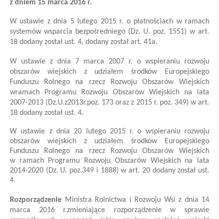
z dniem 15 marca 2016 r.
W ustawie z dnia 5 lutego 2015 r. o płatnościach w ramach
systemów wsparcia bezpośredniego (Dz. U. poz. 1551)
w art.
18 dodany został ust. 4, dodany został art. 41a.
W ustawie z dnia 7 marca 2007 r. o wspieraniu rozwoju
obszarów wiejskich z udziałem środków Europejskiego
Funduszu Rolnego na rzecz Rozwoju Obszarów Wiejskich
w
ramach Programu Rozwoju Obszarów Wiejskich na lata
2007-2013 (Dz.
U.
z
2013
r.
poz. 173 oraz z 2015 r. poz. 349) w art.
18 doda
ny został
ust. 4
.
W ustawie z dnia 20 lutego 2015 r. o wspieraniu rozwoju
obszarów wiejskich z udziałem środków Europejskiego
Funduszu Rolnego na rzecz Rozwoju Obszarów Wiejskich
w ramach Programu Rozwoju Obszarów Wiejskich na lata
2014-2020 (Dz. U. poz.349 i 1888) w art. 20 dodany został ust.
4.
Rozporządzenie
Ministra Rolnictwa i Rozwoju Wsi
z dnia 14
marca 2016 r.
zmieniające rozporządzenie w sprawie