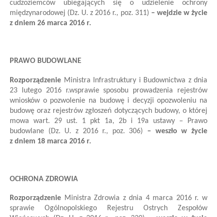
cudzoziemców ubiegających się o udzielenie ochrony
międzynarodowej
(Dz. U. z 2016 r., poz. 311)
– wejdzie w życie
z dniem 26 marca 2016 r.
PRAWO BUDOWLANE
Rozporządzenie
Ministra Infrastruktury i Budownictwa
z dnia
23 lutego 2016 r.
w
sprawie sposobu prowadzenia rejestrów
wniosków o pozwolenie na budowę i decyzji o
pozwoleniu na
budowę oraz rejestrów zgłoszeń dotyczących budowy, o której
mowa w
art. 29 ust. 1 pkt 1a, 2b i 19a ustawy – Prawo
budowlane
(Dz. U. z 2016 r., poz. 306)
– weszło w życie
z dniem 18 marca 2016 r.
OCHRONA ZDROWIA
Rozporządzenie
Ministra Zdrowia
z dnia 4 marca 2016 r.
w
sprawie Ogólnopolskiego Rejestru Ostrych Zespołów