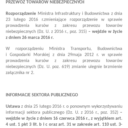
PRZEWÓZ TOWARÓW NIEBEZPIECZNYCH
Rozporządzenie
Ministra Infrastruktury i Budownictwa
z dnia
23 lutego 2016 r.
zmieniające rozporządzenie w sprawie
prowadzenia kursów z zakresu przewozu towarów
niebezpiecznych
(Dz. U. z 2016 r., poz. 315)
– wejdzie w życie
z dniem 26 marca 2016 r.
W rozporządzeniu Ministra Transportu, Budownictwa
i Gospodarki Morskiej z dnia 29
maja 2012 r. w sprawie
prowadzenia kursów z zakresu przewozu towarów
niebezpiecznych (Dz. U. poz. 619)
zmianie ulegnie brzmienie
załącznik
a
nr 2
.
INFORMACJE SEKTORA PUBLICZNEGO
Ustawa
z dnia 25 lutego 2016 r. o ponownym wykorzystywaniu
informacji sektora publicznego (Dz. U. z 2016 r., poz. 352)
–
wejdzie w życie z dniem 16 czerwca 2016 r., z wyjątkiem art.
4 ust. 1 pkt 3 lit. b i c oraz art. 31 w zakresie art. 110 ust. 3-