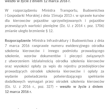
weszło w życie z dniem 12 marca 2016 r.
W rozporządzeniu Ministra Transportu, Budownictwa
i Gospodarki Morskiej z dnia 15
maja 2013 r. w sprawie kursów
dla kierowców pojazdów uprzywilejowanych i
pojazdów
przewożących wartości pieniężne (Dz. U. z 2014 r. poz. 1706)
zmianie uległo brzmienie
§ 12
.
Rozporządzenie
Ministra Infrastruktury i Budownictwa
z dnia
7 marca 2016 r.
w
sprawie numeru ewidencyjnego ośrodka
szkolenia kierowców i innego podmiotu prowadzącego
szkolenie, wzorów dokumentów i pieczęci związanych
z utworzeniem i
działalnością ośrodka szkolenia kierowców
oraz wysokości opłaty za wpis do rejestru przedsiębiorców
prowadzących ośrodek szkolenia kierowców i opłaty za
wydanie poświadczenia potwierdzającego spełnianie
dodatkowych wymagań przez ośrodek szkolenia kierowców
(Dz. U. z 2016 r., poz. 327)
– weszło w życie z dniem
12 marca 2016 r.