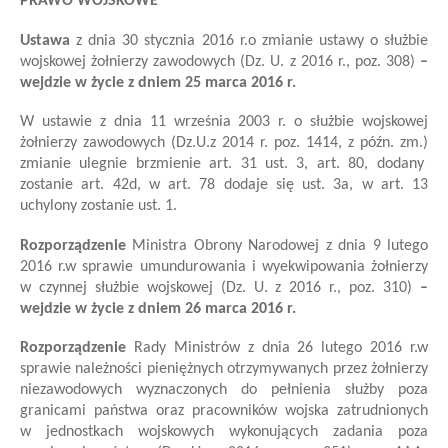
PRAWO WOJSKOWE
U
stawa
z dnia 30 stycznia 2016 r.
o zmianie ustawy o służbie
wojskowej żołnierzy zawodowych
(Dz. U. z 2016 r., poz. 308)
–
wejdzie w życie z dniem 25 marca 2016 r.
W ustawie z dnia 11 września 2003 r. o służbie wojskowej
żołnierzy zawodowych (Dz.
U.
z 2014 r. poz. 1414, z późn. zm.)
zmianie ulegnie brzmienie art. 31 ust. 3, art. 80, dodany
zostanie art. 42d, w art. 78 dodaje się ust. 3a, w art. 13
uchylony zostanie ust. 1.
Rozporządzenie
Ministra Obrony Narodowej
z dnia 9 lutego
2016 r.
w sprawie umundurowania i wyekwipowania żołnierzy
w czynnej służbie wojskowej
(Dz. U. z 2016 r., poz. 310)
–
wejdzie w życie z dniem 26 marca 2016 r.
Rozporządzenie
Rady Ministrów
z dnia 26 lutego 2016 r.
w
sprawie należności pieniężnych otrzymywanych przez żołnierzy
niezawodowych wyznaczonych do pełnienia służby poza
granicami państwa oraz pracowników wojska zatrudnionych
w jednostkach wojskowych wykonujących zadania poza