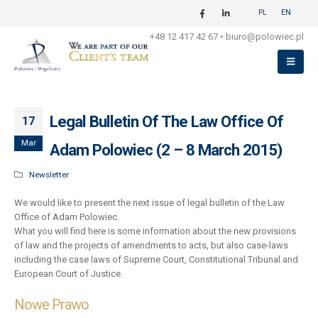
PL
EN
Legal Bulletin Of The Law Office Of
+48 12 417 42 67
•
biuro@polowiec.pl
Adam Polowiec (2 – 8 March 2015)
Legal Bulletin Of The Law Office Of
17
Mar
Adam Polowiec (2 – 8 March 2015)
Newsletter
We would like to present the next issue of legal bulletin of the Law
Office of Adam Polowiec.
What you will find here is some information about the new provisions
of law and the projects of amendments to acts, but also case-laws
including the case laws of Supreme Court, Constitutional Tribunal and
European Court of Justice.
Nowe Prawo