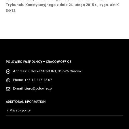
Trybunału Konstytucyjnego z dnia 24 lutego 2015 r., sygn. akt K
34/12.
POLOWIEC I WSPÓLNICY – CRACOW OFFICE
Address:
Kielecka Street 8/1, 31-526 Cracow
Phone:
+48 12 417 42 67
E-mail:
biuro@polowiec.pl
ADDITIONAL INFORMATION
Privacy policy