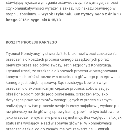
stawiający wyższe wymagania ustawodawcy, nie wymaga jasności
czy komunikatywności wyrażenia zakazu lub nakazu prawnego w
stopniu absolutny
. – Wyrok Trybunału Konstytucyjnego z dnia 17
lutego 2015 r. sygn. akt K 15/13.
KOSZTY PROCESU KARNEGO
Trybunał Konstytucyjny stwierdził, że brak możliwości zaskarżenia
orzeczenia o kosztach procesu karnego zasądzonych po raz
pierwszy przez sąd odwoławczy, jest niezgodny z Konstytucją.
Trybunał uznał, że orzekanie o kosztach procesu w postępowaniu
karnym – chociaż uboczne w stosunku do głównego postępowania
karnego, jest odrębną sprawą. Sąd rozstrzyga bowiem w tym
orzeczeniu o ekonomicznym ciężarze procesu, zobowiązując
określone podmioty do jego poniesienia. Orzeczenie to, jako
dotyczące praw podmiotów występujących w procesie karnym i
realizujących w tym procesie swoje interesy majątkowe, wydane po
raz pierwszy na tle głównej sprawy karnej, powinno być traktowane
jako orzeczenie wydane w pierwszej instancji. Bez względu na to, jaki
status ma wydający je sąd w sprawie głównej. W konsekwencji
orzeczenie takie, co do zasady, ma być zaskarżalne.
– Wyrok