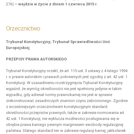
276)
– wejdzie w życie z dniem 1 czerwca 2015 r.
Orzecznictwo
Trybunał Konstytucyjny; Trybunał Sprawiedliwości Unii
Europejskiej
PRZEPISY PRAWA AUTORSKIEGO
Trybunał Konstytucyjny orzekł, że art. 115 ust. 3 ustawy z 4 lutego 1994
r. o prawie autorskim i prawach pokrewnych jest zgodny z art. 42 ust. 1
Konstytucji. W uzasadnieniu rozstrzygnięcia Trybunał Konstytucyjny
wyjaśnił, że wymóg określoności nie jest spełniony jedynie w takim
wypadku, gdy adresat normy prawnokarnej nie jest w sprawie
zrekonstruować zasadniczych znamion czynu zabronionego. Zgodnie
z wcześniejszym orzecznictwem konstytucyjnym standard
określoności przepisów prawnych, także w zakresie normowania art.
42 ust. 1 Konstytucji, nie wyklucza możliwości posługiwania się w
obrębie prawa karnego pewnym marginesem swobody regulacyjnej
państwa. Dlatego standard ten w zakresie regulacji karnej, jakkolwiek