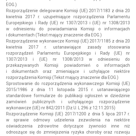
EOG.)
Rozporządzenie delegowane Komisji (UE) 2017/1183 z dnia 20
kwietnia 2017 r. uzupełniające rozporządzenia Parlamentu
Europejskiego i Rady (UE) nr 1307/2013 i (UE) nr 1308/2013
w odniesieniu do powiadamiania Komisji o informacjach
i dokumentach (Tekst mający znaczenie dla EOG.)
Rozporządzenie wykonawcze Komisji (UE) 2017/1185 z dnia 20
kwietnia 2017 r. ustanawiające zasady stosowania
rozporządzeń Parlamentu Europejskiego i Rady (UE) nr
1307/2013 i (UE) nr 1308/2013 w odniesieniu do
przekazywanych Komisji powiadomień o informacjach
i dokumentach oraz zmieniające i uchylające niektóre
rozporządzenia Komisji (Tekst mający znaczenie dla EOG.)
Sprostowanie do rozporządzenia wykonawczego Komisji (UE)
2015/1986 z dnia 11 listopada 2015 r. ustanawiającego
standardowe formularze do publikacji ogłoszeń w dziedzinie
zamówień publicznych i uchylającego rozporządzenie
wykonawcze (UE) nr 842/2011 (Dz.U. L 296 z 12.11.2015)
Rozporządzenie Komisji (UE) 2017/1200 z dnia 5 lipca 2017 r.
w sprawie odmowy udzielenia zezwolenia na niektóre
oświadczenia zdrowotne dotyczące żywności inne niż
odnoszące się do zmniejszenia ryzyka choroby oraz rozwoju