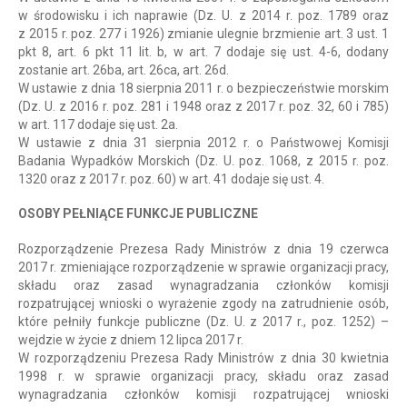
w środowisku i ich naprawie (Dz. U. z 2014 r. poz. 1789 oraz
z 2015 r. poz. 277 i 1926) zmianie ulegnie brzmienie art. 3 ust. 1
pkt 8, art. 6 pkt 11 lit. b, w art. 7 dodaje się ust. 4-6, dodany
zostanie art. 26ba, art. 26ca, art. 26d.
W ustawie z dnia 18 sierpnia 2011 r. o bezpieczeństwie morskim
(Dz. U. z 2016 r. poz. 281 i 1948 oraz z 2017 r. poz. 32, 60 i 785)
w art. 117 dodaje się ust. 2a.
W ustawie z dnia 31 sierpnia 2012 r. o Państwowej Komisji
Badania Wypadków Morskich (Dz. U. poz. 1068, z 2015 r. poz.
1320 oraz z 2017 r. poz. 60) w art. 41 dodaje się ust. 4.
OSOBY PEŁNIĄCE FUNKCJE PUBLICZNE
Rozporządzenie Prezesa Rady Ministrów z dnia 19 czerwca
2017 r. zmieniające rozporządzenie w sprawie organizacji pracy,
składu oraz zasad wynagradzania członków komisji
rozpatrującej wnioski o wyrażenie zgody na zatrudnienie osób,
które pełniły funkcje publiczne (Dz. U. z 2017 r., poz. 1252) –
wejdzie w życie z dniem 12 lipca 2017 r.
W rozporządzeniu Prezesa Rady Ministrów z dnia 30 kwietnia
1998 r. w sprawie organizacji pracy, składu oraz zasad
wynagradzania członków komisji rozpatrującej wnioski