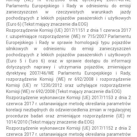
Parlamentu Europejskiego i Rady w odniesieniu do emisji
zanieczyszczeń w rzeczywistych warunkach jazdy
pochodzących z lekkich pojazdów pasażerskich i użytkowych
(Euro 6) (Tekst mający znaczenie dla EOG)
Rozporządzenie Komisji (UE) 2017/1151 z dnia 1 czerwca 2017
r. uzupełniające rozporządzenie (WE) nr 715/2007 Parlamentu
Europejskiego i Rady w sprawie homologacji typu pojazdów
silnikowych w odniesieniu do emisji zanieczyszczeń
pochodzących z lekkich pojazdów pasażerskich i użytkowych
(Euro 5 i Euro 6) oraz w sprawie dostępu do informacji
dotyczących naprawy i utrzymania pojazdów, zmieniające
dyrektywę 2007/46/WE Parlamentu Europejskiego i Rady,
rozporządzenie Komisji (WE) nr 692/2008 i rozporządzenie
Komisji (UE) nr 1230/2012 oraz uchylające rozporządzenie
Komisji (WE) nr 692/2008 (Tekst mający znaczenie dla EOG)
Rozporządzenie wykonawcze Komisji (UE) 2017/1153 z dnia 2
czerwca 2017 r. ustanawiające metodę określania parametrów
korelacji niezbędnych do odzwierciedlenia zmian w regulacyjnej
procedurze badań oraz zmieniające rozporządzenie (UE) nr
1014/2010 (Tekst mający znaczenie dla EOG)
Rozporządzenie wykonawcze Komisji (UE) 2017/1152 z dnia 2
czerwca 2017 r. ustanawiające metodę określania parametrów