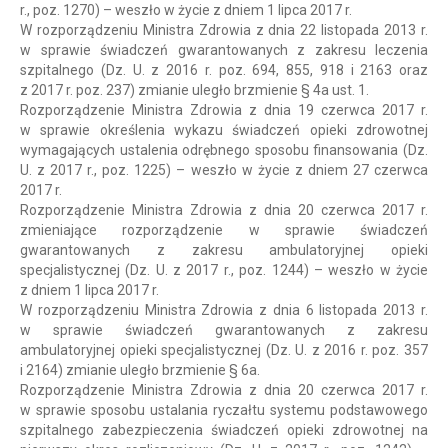
r., poz. 1270) – weszło w życie z dniem 1 lipca 2017 r.
W rozporządzeniu Ministra Zdrowia z dnia 22 listopada 2013 r.
w sprawie świadczeń gwarantowanych z zakresu leczenia
szpitalnego (Dz. U. z 2016 r. poz. 694, 855, 918 i 2163 oraz
z 2017 r. poz. 237) zmianie uległo brzmienie § 4a ust. 1.
Rozporządzenie Ministra Zdrowia z dnia 19 czerwca 2017 r.
w sprawie określenia wykazu świadczeń opieki zdrowotnej
wymagających ustalenia odrębnego sposobu finansowania (Dz.
U. z 2017 r., poz. 1225) – weszło w życie z dniem 27 czerwca
2017 r.
Rozporządzenie Ministra Zdrowia z dnia 20 czerwca 2017 r.
zmieniające rozporządzenie w sprawie świadczeń
gwarantowanych z zakresu ambulatoryjnej opieki
specjalistycznej (Dz. U. z 2017 r., poz. 1244) – weszło w życie
z dniem 1 lipca 2017 r.
W rozporządzeniu Ministra Zdrowia z dnia 6 listopada 2013 r.
w sprawie świadczeń gwarantowanych z zakresu
ambulatoryjnej opieki specjalistycznej (Dz. U. z 2016 r. poz. 357
i 2164) zmianie uległo brzmienie § 6a.
Rozporządzenie Ministra Zdrowia z dnia 20 czerwca 2017 r.
w sprawie sposobu ustalania ryczałtu systemu podstawowego
szpitalnego zabezpieczenia świadczeń opieki zdrowotnej na