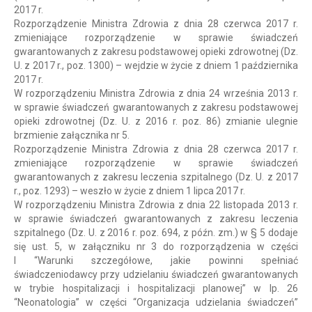
2017 r.
Rozporządzenie Ministra Zdrowia z dnia 28 czerwca 2017 r.
zmieniające rozporządzenie w sprawie świadczeń
gwarantowanych z zakresu podstawowej opieki zdrowotnej (Dz.
U. z 2017 r., poz. 1300) – wejdzie w życie z dniem 1 października
2017 r.
W rozporządzeniu Ministra Zdrowia z dnia 24 września 2013 r.
w sprawie świadczeń gwarantowanych z zakresu podstawowej
opieki zdrowotnej (Dz. U. z 2016 r. poz. 86) zmianie ulegnie
brzmienie załącznika nr 5.
Rozporządzenie Ministra Zdrowia z dnia 28 czerwca 2017 r.
zmieniające rozporządzenie w sprawie świadczeń
gwarantowanych z zakresu leczenia szpitalnego (Dz. U. z 2017
r., poz. 1293) – weszło w życie z dniem 1 lipca 2017 r.
W rozporządzeniu Ministra Zdrowia z dnia 22 listopada 2013 r.
w sprawie świadczeń gwarantowanych z zakresu leczenia
szpitalnego (Dz. U. z 2016 r. poz. 694, z późn. zm.) w § 5 dodaje
się ust. 5, w załączniku nr 3 do rozporządzenia w części
I “Warunki szczegółowe, jakie powinni spełniać
świadczeniodawcy przy udzielaniu świadczeń gwarantowanych
w trybie hospitalizacji i hospitalizacji planowej” w lp. 26
“Neonatologia” w części “Organizacja udzielania świadczeń”