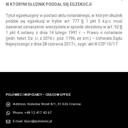
W KTÓRYM DŁUŻNIK PODDAŁ SIĘ EGZEKUCJI
Tytuł egzekucyjny w postaci aktu notarialnego, w którym dłużnik
poddał się egzekucji w trybie art. 777 § 1 pkt 5 k.p.c. musi
zawierać oznaczenie wierzyciela w sposób określony w art. 92 §
1 pkt 4 ustawy z dnia 14 lutego 1991 r. – Prawo o notariacie
(jedn. tekst: Dz. U. z 2016 r. poz. 1796, ze zm.) – Uchwała Sądu
Najwyższego z dnia 28 czerwca 2017 r., sygn. akt III CZP 10/17.
POLOWIEC I WSPÓLNICY – CRACOW OFFICE
Address:
Kielecka Street 8/1, 31-526 Cracow
Phone:
+48 12 417 42 67
E-mail:
biuro@polowiec.pl