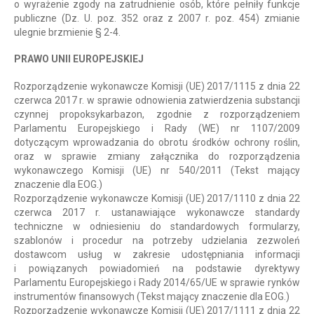
o wyrażenie zgody na zatrudnienie osób, które pełniły funkcje
publiczne (Dz. U. poz. 352 oraz z 2007 r. poz. 454) zmianie
ulegnie brzmienie § 2-4.
PRAWO UNII EUROPEJSKIEJ
Rozporządzenie wykonawcze Komisji (UE) 2017/1115 z dnia 22
czerwca 2017 r. w sprawie odnowienia zatwierdzenia substancji
czynnej propoksykarbazon, zgodnie z rozporządzeniem
Parlamentu Europejskiego i Rady (WE) nr 1107/2009
dotyczącym wprowadzania do obrotu środków ochrony roślin,
oraz w sprawie zmiany załącznika do rozporządzenia
wykonawczego Komisji (UE) nr 540/2011 (Tekst mający
znaczenie dla EOG.)
Rozporządzenie wykonawcze Komisji (UE) 2017/1110 z dnia 22
czerwca 2017 r. ustanawiające wykonawcze standardy
techniczne w odniesieniu do standardowych formularzy,
szablonów i procedur na potrzeby udzielania zezwoleń
dostawcom usług w zakresie udostępniania informacji
i powiązanych powiadomień na podstawie dyrektywy
Parlamentu Europejskiego i Rady 2014/65/UE w sprawie rynków
instrumentów finansowych (Tekst mający znaczenie dla EOG.)
Rozporządzenie wykonawcze Komisji (UE) 2017/1111 z dnia 22