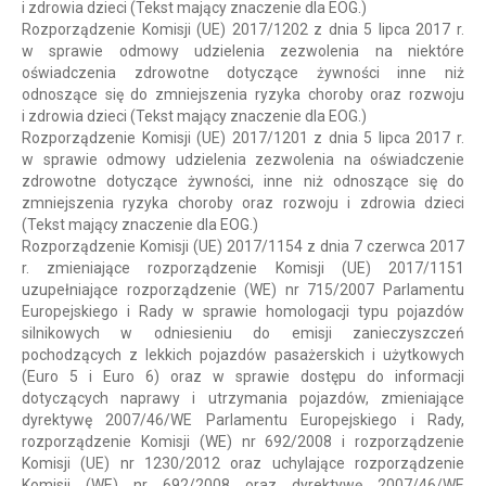
i zdrowia dzieci (Tekst mający znaczenie dla EOG.)
Rozporządzenie Komisji (UE) 2017/1202 z dnia 5 lipca 2017 r.
w sprawie odmowy udzielenia zezwolenia na niektóre
oświadczenia zdrowotne dotyczące żywności inne niż
odnoszące się do zmniejszenia ryzyka choroby oraz rozwoju
i zdrowia dzieci (Tekst mający znaczenie dla EOG.)
Rozporządzenie Komisji (UE) 2017/1201 z dnia 5 lipca 2017 r.
w sprawie odmowy udzielenia zezwolenia na oświadczenie
zdrowotne dotyczące żywności, inne niż odnoszące się do
zmniejszenia ryzyka choroby oraz rozwoju i zdrowia dzieci
(Tekst mający znaczenie dla EOG.)
Rozporządzenie Komisji (UE) 2017/1154 z dnia 7 czerwca 2017
r. zmieniające rozporządzenie Komisji (UE) 2017/1151
uzupełniające rozporządzenie (WE) nr 715/2007 Parlamentu
Europejskiego i Rady w sprawie homologacji typu pojazdów
silnikowych w odniesieniu do emisji zanieczyszczeń
pochodzących z lekkich pojazdów pasażerskich i użytkowych
(Euro 5 i Euro 6) oraz w sprawie dostępu do informacji
dotyczących naprawy i utrzymania pojazdów, zmieniające
dyrektywę 2007/46/WE Parlamentu Europejskiego i Rady,
rozporządzenie Komisji (WE) nr 692/2008 i rozporządzenie
Komisji (UE) nr 1230/2012 oraz uchylające rozporządzenie
Komisji (WE) nr 692/2008 oraz dyrektywę 2007/46/WE