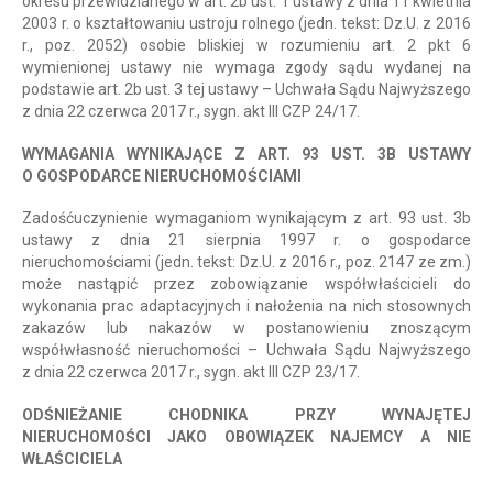
okresu przewidzianego w art. 2b ust. 1 ustawy z dnia 11 kwietnia
2003 r. o kształtowaniu ustroju rolnego (jedn. tekst: Dz.U. z 2016
r., poz. 2052) osobie bliskiej w rozumieniu art. 2 pkt 6
wymienionej ustawy nie wymaga zgody sądu wydanej na
podstawie art. 2b ust. 3 tej ustawy – Uchwała Sądu Najwyższego
z dnia 22 czerwca 2017 r., sygn. akt III CZP 24/17.
WYMAGANIA WYNIKAJĄCE Z ART. 93 UST. 3B USTAWY
O GOSPODARCE NIERUCHOMOŚCIAMI
Zadośćuczynienie wymaganiom wynikającym z art. 93 ust. 3b
ustawy z dnia 21 sierpnia 1997 r. o gospodarce
nieruchomościami (jedn. tekst: Dz.U. z 2016 r., poz. 2147 ze zm.)
może nastąpić przez zobowiązanie współwłaścicieli do
wykonania prac adaptacyjnych i nałożenia na nich stosownych
zakazów lub nakazów w postanowieniu znoszącym
współwłasność nieruchomości – Uchwała Sądu Najwyższego
z dnia 22 czerwca 2017 r., sygn. akt III CZP 23/17.
ODŚNIEŻANIE CHODNIKA PRZY WYNAJĘTEJ
NIERUCHOMOŚCI JAKO OBOWIĄZEK NAJEMCY A NIE
WŁAŚCICIELA