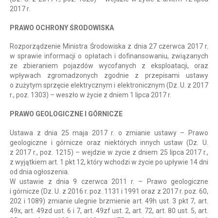
2017 r.
PRAWO OCHRONY ŚRODOWISKA
Rozporządzenie Ministra Środowiska z dnia 27 czerwca 2017 r.
w sprawie informacji o opłatach i dofinansowaniu, związanych
ze zbieraniem pojazdów wycofanych z eksploatacji, oraz
wpływach zgromadzonych zgodnie z przepisami ustawy
o zużytym sprzęcie elektrycznym i elektronicznym (Dz. U. z 2017
r., poz. 1303) – weszło w życie z dniem 1 lipca 2017 r.
PRAWO GEOLOGICZNE I GÓRNICZE
Ustawa z dnia 25 maja 2017 r. o zmianie ustawy – Prawo
geologiczne i górnicze oraz niektórych innych ustaw (Dz. U.
z 2017 r., poz. 1215) – wejdzie w życie z dniem 25 lipca 2017 r.,
z wyjątkiem art. 1 pkt 12, który wchodzi w życie po upływie 14 dni
od dnia ogłoszenia.
W ustawie z dnia 9 czerwca 2011 r. – Prawo geologiczne
i górnicze (Dz. U. z 2016 r. poz. 1131 i 1991 oraz z 2017 r. poz. 60,
202 i 1089) zmianie ulegnie brzmienie art. 49h ust. 3 pkt 7, art.
49x, art. 49zd ust. 6 i 7, art. 49zf ust. 2, art. 72, art. 80 ust. 5, art.