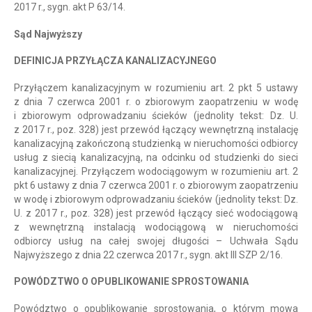
2017 r., sygn. akt P 63/14.
Sąd Najwyższy
DEFINICJA PRZYŁĄCZA KANALIZACYJNEGO
Przyłączem kanalizacyjnym w rozumieniu art. 2 pkt 5 ustawy
z dnia 7 czerwca 2001 r. o zbiorowym zaopatrzeniu w wodę
i zbiorowym odprowadzaniu ścieków (jednolity tekst: Dz. U.
z 2017 r., poz. 328) jest przewód łączący wewnętrzną instalację
kanalizacyjną zakończoną studzienką w nieruchomości odbiorcy
usług z siecią kanalizacyjną, na odcinku od studzienki do sieci
kanalizacyjnej. Przyłączem wodociągowym w rozumieniu art. 2
pkt 6 ustawy z dnia 7 czerwca 2001 r. o zbiorowym zaopatrzeniu
w wodę i zbiorowym odprowadzaniu ścieków (jednolity tekst: Dz.
U. z 2017 r., poz. 328) jest przewód łączący sieć wodociągową
z wewnętrzną instalacją wodociągową w nieruchomości
odbiorcy usług na całej swojej długości – Uchwała Sądu
Najwyższego z dnia 22 czerwca 2017 r., sygn. akt III SZP 2/16.
POWÓDZTWO O OPUBLIKOWANIE SPROSTOWANIA
Powództwo o opublikowanie sprostowania, o którym mowa