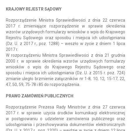
KRAJOWY REJESTR SĄDOWY
Rozporządzenie Ministra Sprawiedliwości z dnia 22 czerwca
2017 r. zmieniające rozporządzenie w sprawie określenia
wzorów urzędowych formularzy wniosków o wpis do Krajowego
Rejestru Sądowego oraz sposobu i miejsca ich udostępniania
(Dz. U. z 2017 r., poz. 1288) – weszło w życie z dniem 1 lipca
2017 r.
W rozporządzeniu Ministra Sprawiedliwości z dnia 21 grudnia
2000 r. w sprawie określenia wzorów urzędowych formularzy
wniosków o wpis do Krajowego Rejestru Sądowego oraz
sposobu i miejsca ich udostępniania (Dz. U. z 2015 r. poz. 724)
zmianie uległo brzmienie załączników nr 1-8, 10, 12, 15-17, 22,
47, 50, 59, 75-78 i 85 do rozporządzenia.
PRAWO ZAMÓWIEŃ PUBLICZNYCH
Rozporządzenie Prezesa Rady Ministrów z dnia 27 czerwca
2017 r. w sprawie użycia środków komunikacji elektronicznej
w postępowaniu o udzielenie zamówienia publicznego oraz
udostępniania i przechowywania dokumentów elektronicznych
(Dz. U. z 2017 r., poz. 1320) – wejdzie w życie z dniem 12 lipca