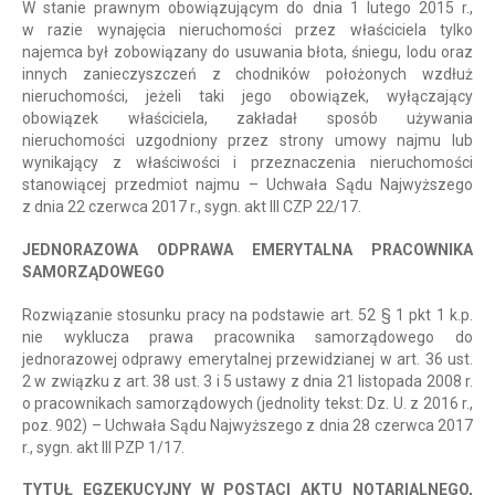
W stanie prawnym obowiązującym do dnia 1 lutego 2015 r.,
w razie wynajęcia nieruchomości przez właściciela tylko
najemca był zobowiązany do usuwania błota, śniegu, lodu oraz
innych zanieczyszczeń z chodników położonych wzdłuż
nieruchomości, jeżeli taki jego obowiązek, wyłączający
obowiązek właściciela, zakładał sposób używania
nieruchomości uzgodniony przez strony umowy najmu lub
wynikający z właściwości i przeznaczenia nieruchomości
stanowiącej przedmiot najmu – Uchwała Sądu Najwyższego
z dnia 22 czerwca 2017 r., sygn. akt III CZP 22/17.
JEDNORAZOWA ODPRAWA EMERYTALNA PRACOWNIKA
SAMORZĄDOWEGO
Rozwiązanie stosunku pracy na podstawie art. 52 § 1 pkt 1 k.p.
nie wyklucza prawa pracownika samorządowego do
jednorazowej odprawy emerytalnej przewidzianej w art. 36 ust.
2 w związku z art. 38 ust. 3 i 5 ustawy z dnia 21 listopada 2008 r.
o pracownikach samorządowych (jednolity tekst: Dz. U. z 2016 r.,
poz. 902) – Uchwała Sądu Najwyższego z dnia 28 czerwca 2017
r., sygn. akt III PZP 1/17.
TYTUŁ EGZEKUCYJNY W POSTACI AKTU NOTARIALNEGO,