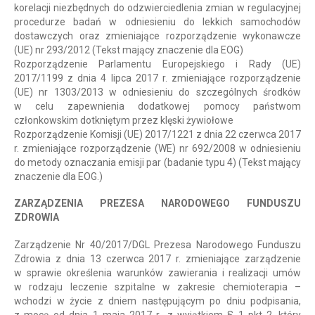
korelacji niezbędnych do odzwierciedlenia zmian w regulacyjnej
procedurze badań w odniesieniu do lekkich samochodów
dostawczych oraz zmieniające rozporządzenie wykonawcze
(UE) nr 293/2012 (Tekst mający znaczenie dla EOG)
Rozporządzenie Parlamentu Europejskiego i Rady (UE)
2017/1199 z dnia 4 lipca 2017 r. zmieniające rozporządzenie
(UE) nr 1303/2013 w odniesieniu do szczególnych środków
w celu zapewnienia dodatkowej pomocy państwom
członkowskim dotkniętym przez klęski żywiołowe
Rozporządzenie Komisji (UE) 2017/1221 z dnia 22 czerwca 2017
r. zmieniające rozporządzenie (WE) nr 692/2008 w odniesieniu
do metody oznaczania emisji par (badanie typu 4) (Tekst mający
znaczenie dla EOG.)
ZARZĄDZENIA PREZESA NARODOWEGO FUNDUSZU
ZDROWIA
Zarządzenie Nr 40/2017/DGL Prezesa Narodowego Funduszu
Zdrowia z dnia 13 czerwca 2017 r. zmieniające zarządzenie
w sprawie określenia warunków zawierania i realizacji umów
w rodzaju leczenie szpitalne w zakresie chemioterapia –
wchodzi w życie z dniem następującym po dniu podpisania,
z mocą od dnia 1 maja 2017 r., z wyjątkiem § 1 pkt 2, który