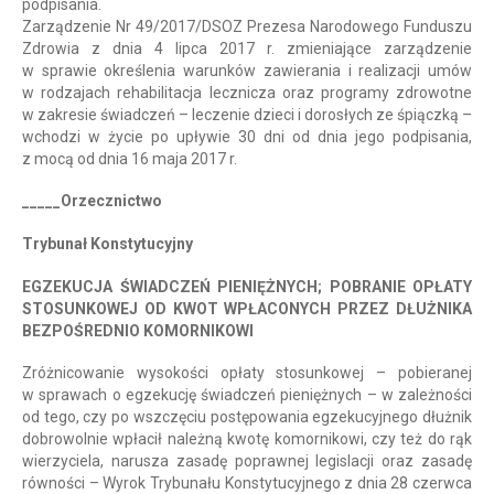
podpisania.
Zarządzenie Nr 49/2017/DSOZ Prezesa Narodowego Funduszu
Zdrowia z dnia 4 lipca 2017 r. zmieniające zarządzenie
w sprawie określenia warunków zawierania i realizacji umów
w rodzajach rehabilitacja lecznicza oraz programy zdrowotne
w zakresie świadczeń – leczenie dzieci i dorosłych ze śpiączką –
wchodzi w życie po upływie 30 dni od dnia jego podpisania,
z mocą od dnia 16 maja 2017 r.
_____Orzecznictwo
Trybunał Konstytucyjny
EGZEKUCJA ŚWIADCZEŃ PIENIĘŻNYCH; POBRANIE OPŁATY
STOSUNKOWEJ OD KWOT WPŁACONYCH PRZEZ DŁUŻNIKA
BEZPOŚREDNIO KOMORNIKOWI
Zróżnicowanie wysokości opłaty stosunkowej – pobieranej
w sprawach o egzekucję świadczeń pieniężnych – w zależności
od tego, czy po wszczęciu postępowania egzekucyjnego dłużnik
dobrowolnie wpłacił należną kwotę komornikowi, czy też do rąk
wierzyciela, narusza zasadę poprawnej legislacji oraz zasadę
równości – Wyrok Trybunału Konstytucyjnego z dnia 28 czerwca