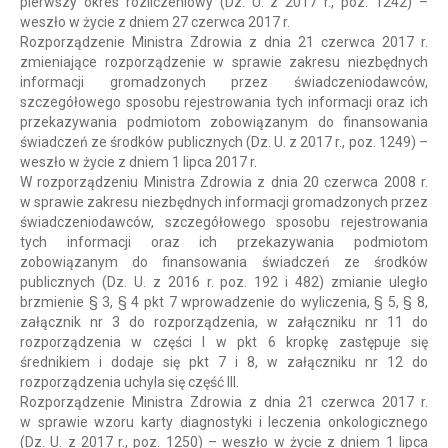
pierwszy okres rozliczeniowy (Dz. U. z 2017 r., poz. 1242) –
weszło w życie z dniem 27 czerwca 2017 r.
Rozporządzenie Ministra Zdrowia z dnia 21 czerwca 2017 r.
zmieniające rozporządzenie w sprawie zakresu niezbędnych
informacji gromadzonych przez świadczeniodawców,
szczegółowego sposobu rejestrowania tych informacji oraz ich
przekazywania podmiotom zobowiązanym do finansowania
świadczeń ze środków publicznych (Dz. U. z 2017 r., poz. 1249) –
weszło w życie z dniem 1 lipca 2017 r.
W rozporządzeniu Ministra Zdrowia z dnia 20 czerwca 2008 r.
w sprawie zakresu niezbędnych informacji gromadzonych przez
świadczeniodawców, szczegółowego sposobu rejestrowania
tych informacji oraz ich przekazywania podmiotom
zobowiązanym do finansowania świadczeń ze środków
publicznych (Dz. U. z 2016 r. poz. 192 i 482) zmianie uległo
brzmienie § 3, § 4 pkt 7 wprowadzenie do wyliczenia, § 5, § 8,
załącznik nr 3 do rozporządzenia, w załączniku nr 11 do
rozporządzenia w części I w pkt 6 kropkę zastępuje się
średnikiem i dodaje się pkt 7 i 8, w załączniku nr 12 do
rozporządzenia uchyla się część III.
Rozporządzenie Ministra Zdrowia z dnia 21 czerwca 2017 r.
w sprawie wzoru karty diagnostyki i leczenia onkologicznego
(Dz. U. z 2017 r., poz. 1250) – weszło w życie z dniem 1 lipca