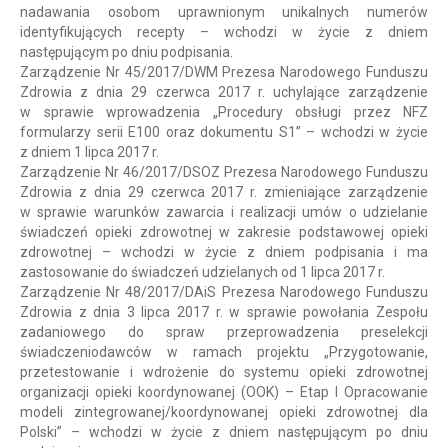
nadawania osobom uprawnionym unikalnych numerów
identyfikujących recepty – wchodzi w życie z dniem
następującym po dniu podpisania.
Zarządzenie Nr 45/2017/DWM Prezesa Narodowego Funduszu
Zdrowia z dnia 29 czerwca 2017 r. uchylające zarządzenie
w sprawie wprowadzenia „Procedury obsługi przez NFZ
formularzy serii E100 oraz dokumentu S1” – wchodzi w życie
z dniem 1 lipca 2017 r.
Zarządzenie Nr 46/2017/DSOZ Prezesa Narodowego Funduszu
Zdrowia z dnia 29 czerwca 2017 r. zmieniające zarządzenie
w sprawie warunków zawarcia i realizacji umów o udzielanie
świadczeń opieki zdrowotnej w zakresie podstawowej opieki
zdrowotnej – wchodzi w życie z dniem podpisania i ma
zastosowanie do świadczeń udzielanych od 1 lipca 2017 r.
Zarządzenie Nr 48/2017/DAiS Prezesa Narodowego Funduszu
Zdrowia z dnia 3 lipca 2017 r. w sprawie powołania Zespołu
zadaniowego do spraw przeprowadzenia preselekcji
świadczeniodawców w ramach projektu „Przygotowanie,
przetestowanie i wdrożenie do systemu opieki zdrowotnej
organizacji opieki koordynowanej (OOK) – Etap I Opracowanie
modeli zintegrowanej/koordynowanej opieki zdrowotnej dla
Polski” – wchodzi w życie z dniem następującym po dniu