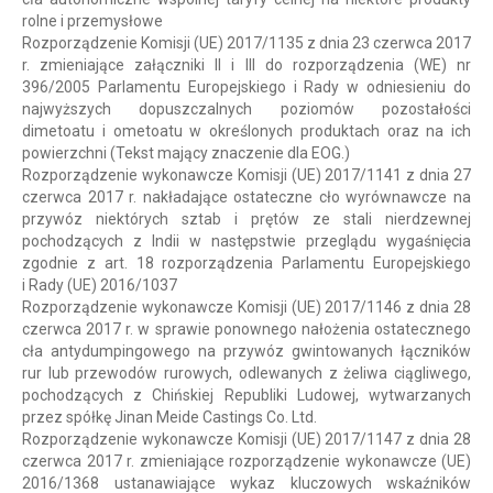
rolne i przemysłowe
Rozporządzenie Komisji (UE) 2017/1135 z dnia 23 czerwca 2017
r. zmieniające załączniki II i III do rozporządzenia (WE) nr
396/2005 Parlamentu Europejskiego i Rady w odniesieniu do
najwyższych dopuszczalnych poziomów pozostałości
dimetoatu i ometoatu w określonych produktach oraz na ich
powierzchni (Tekst mający znaczenie dla EOG.)
Rozporządzenie wykonawcze Komisji (UE) 2017/1141 z dnia 27
czerwca 2017 r. nakładające ostateczne cło wyrównawcze na
przywóz niektórych sztab i prętów ze stali nierdzewnej
pochodzących z Indii w następstwie przeglądu wygaśnięcia
zgodnie z art. 18 rozporządzenia Parlamentu Europejskiego
i Rady (UE) 2016/1037
Rozporządzenie wykonawcze Komisji (UE) 2017/1146 z dnia 28
czerwca 2017 r. w sprawie ponownego nałożenia ostatecznego
cła antydumpingowego na przywóz gwintowanych łączników
rur lub przewodów rurowych, odlewanych z żeliwa ciągliwego,
pochodzących z Chińskiej Republiki Ludowej, wytwarzanych
przez spółkę Jinan Meide Castings Co. Ltd.
Rozporządzenie wykonawcze Komisji (UE) 2017/1147 z dnia 28
czerwca 2017 r. zmieniające rozporządzenie wykonawcze (UE)
2016/1368 ustanawiające wykaz kluczowych wskaźników