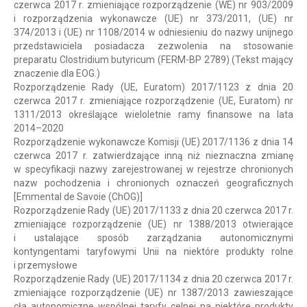
czerwca 2017 r. zmieniające rozporządzenie (WE) nr 903/2009
i rozporządzenia wykonawcze (UE) nr 373/2011, (UE) nr
374/2013 i (UE) nr 1108/2014 w odniesieniu do nazwy unijnego
przedstawiciela posiadacza zezwolenia na stosowanie
preparatu Clostridium butyricum (FERM-BP 2789) (Tekst mający
znaczenie dla EOG.)
Rozporządzenie Rady (UE, Euratom) 2017/1123 z dnia 20
czerwca 2017 r. zmieniające rozporządzenie (UE, Euratom) nr
1311/2013 określające wieloletnie ramy finansowe na lata
2014–2020
Rozporządzenie wykonawcze Komisji (UE) 2017/1136 z dnia 14
czerwca 2017 r. zatwierdzające inną niż nieznaczna zmianę
w specyfikacji nazwy zarejestrowanej w rejestrze chronionych
nazw pochodzenia i chronionych oznaczeń geograficznych
[Emmental de Savoie (ChOG)]
Rozporządzenie Rady (UE) 2017/1133 z dnia 20 czerwca 2017 r.
zmieniające rozporządzenie (UE) nr 1388/2013 otwierające
i ustalające sposób zarządzania autonomicznymi
kontyngentami taryfowymi Unii na niektóre produkty rolne
i przemysłowe
Rozporządzenie Rady (UE) 2017/1134 z dnia 20 czerwca 2017 r.
zmieniające rozporządzenie (UE) nr 1387/2013 zawieszające
cła autonomiczne wspólnej taryfy celnej na niektóre produkty