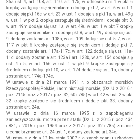
85a ust. 4, art. 108, art. 110, art. 175, w odnośniku nr 1 w pkt 6
kropkę zastępuje się średnikiem i dodaje pkt 7, w art. 6 w ust. 1
dodaje się pkt 16c, w art. 23 w ust. 1 dodaje się pkt 1a, w art. 49g
w ust. 1 w pkt 2 kropkę zastępuje się średnikiem i dodaje pkt 3,
w art. 49m dodaje się ust. 1a, w art. 49u w ust. 1 w pkt 7 kropkę
zastępuje się średnikiem i dodaje pkt 8, w art. 49y dodaje się ust.
9, dodany zostanie art. 108a, w art. 109 dodaje się ust. 5-7, w art.
117 w pkt 6 kropkę zastępuje się średnikiem i dodaje pkt 7,
dodany zostanie art. 117a-117c, w art. 122 dodaje się ust. 11a-
11d, dodany zostanie art. 123a i art. 123b, w art. 154 dodaje się
ust. 4 i 5, w art. 166 w ust. 1 w pkt 9 kropkę zastępuje się
średnikiem i dodaje pkt 10, w art. 174 dodaje się ust. 1a, dodany
zostanie art. 174a-174e.
W ustawie z dnia 21 marca 1991 r. o obszarach morskich
Rzeczypospolitej Polskiej i administracji morskiej (Dz. U. z 2016 r.
poz. 2145 oraz z 2017 r. poz. 32, 60 i 785) w art. 42 w ust. 2 w pkt
32 kropkę zastępuje się średnikiem i dodaje pkt 33, dodany
zostanie art. 24a.
W ustawie z dnia 16 marca 1995 r. o zapobieganiu
zanieczyszczaniu morza przez statki (Dz. U. z 2015 r. poz. 434
i 881, z 2016 r. poz. 1954 oraz z 2017 r. poz. 32 i 785) zmianie
ulegnie brzmienie art. 24 ust. 1, dodany zostanie art. 34c.
W ustawie z dnia 13 kwietnia 2007 r. o zapobieganiu szkodom