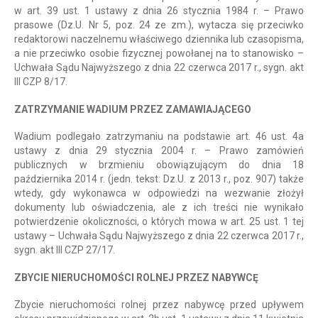
w art. 39 ust. 1 ustawy z dnia 26 stycznia 1984 r. – Prawo
prasowe (Dz.U. Nr 5, poz. 24 ze zm.), wytacza się przeciwko
redaktorowi naczelnemu właściwego dziennika lub czasopisma,
a nie przeciwko osobie fizycznej powołanej na to stanowisko –
Uchwała Sądu Najwyższego z dnia 22 czerwca 2017 r., sygn. akt
III CZP 8/17.
ZATRZYMANIE WADIUM PRZEZ ZAMAWIAJĄCEGO
Wadium podlegało zatrzymaniu na podstawie art. 46 ust. 4a
ustawy z dnia 29 stycznia 2004 r. – Prawo zamówień
publicznych w brzmieniu obowiązującym do dnia 18
października 2014 r. (jedn. tekst: Dz.U. z 2013 r., poz. 907) także
wtedy, gdy wykonawca w odpowiedzi na wezwanie złożył
dokumenty lub oświadczenia, ale z ich treści nie wynikało
potwierdzenie okoliczności, o których mowa w art. 25 ust. 1 tej
ustawy – Uchwała Sądu Najwyższego z dnia 22 czerwca 2017 r.,
sygn. akt III CZP 27/17.
ZBYCIE NIERUCHOMOŚCI ROLNEJ PRZEZ NABYWCĘ
Zbycie nieruchomości rolnej przez nabywcę przed upływem