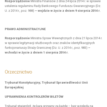
Rozporządzenie
Ministra Finansów z dnia 24 lipca 2014 r. w sprawie
ustalenia regulaminu Rady Bankowego Funduszu Gwarancyjnego (Dz.
U. z 2014 r., poz. 988)
– wejdzie w życie z dniem 9 sierpnia 2014 r.
PRAWO ADMINISTRACYJNE
Rozporządzenie
Ministra Spraw Wewnętrznych z dnia 21 lipca 2014 r.
w sprawie legitymacji służbowych oraz znaków identyfikacyjnych
funkcjonariuszy Straży Granicznej (Dz. U. z 2014 r., poz. 983)
–
wchodzi w życie z dniem 1 sierpnia 2014 r.
Orzecznictwo
Trybunał Konstytucyjny; Trybunał Sprawiedliwości Unii
Europejskiej
UPRAWNIENIA KONTROLERÓW BILETÓW
Trybunał stwierdził, że kara grzywny za każde – bez względu na