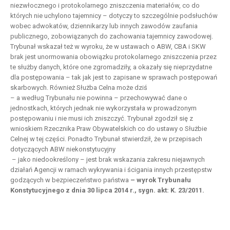
niezwłocznego i protokolarnego zniszczenia materiałów, co do
których nie uchylono tajemnicy – dotyczy to szczególnie podsłuchów
wobec adwokatów, dziennikarzy lub innych zawodów zaufania
publicznego, zobowiązanych do zachowania tajemnicy zawodowej.
Trybunał wskazał też w wyroku, że w ustawach o ABW, CBA i SKW
brak jest unormowania obowiązku protokolarnego zniszczenia przez
te służby danych, które one zgromadziły, a okazały się nieprzydatne
dla postępowania – tak jak jest to zapisane w sprawach postępowań
skarbowych. Również Służba Celna może dziś
– a według Trybunału nie powinna – przechowywać dane o
jednostkach, których jednak nie wykorzystała w prowadzonym
postępowaniu i nie musi ich zniszczyć. Trybunał zgodził się z
wnioskiem Rzecznika Praw Obywatelskich co do ustawy o Służbie
Celnej w tej części. Ponadto Trybunał stwierdził, że w przepisach
dotyczących ABW niekonstytucyjny
– jako niedookreślony – jest brak wskazania zakresu niejawnych
działań Agencji w ramach wykrywania i ścigania innych przestępstw
godzących w bezpieczeństwo państwa
– wyrok Trybunału
Konstytucyjnego z dnia 30 lipca 2014 r., sygn. akt: K. 23/2011.