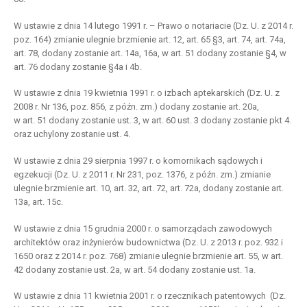
W ustawie z dnia 14 lutego 1991 r. – Prawo o notariacie (Dz. U. z 2014 r.
poz. 164) zmianie ulegnie brzmienie art. 12, art. 65 §3, art. 74, art. 74a,
art. 78, dodany zostanie art. 14a, 16a, w art. 51 dodany zostanie §4, w
art. 76 dodany zostanie §4a i 4b.
W ustawie z dnia 19 kwietnia 1991 r. o izbach aptekarskich (Dz. U. z
2008 r. Nr 136, poz. 856, z późn. zm.) dodany zostanie art. 20a,
w art. 51 dodany zostanie ust. 3, w art. 60 ust. 3 dodany zostanie pkt 4.
oraz uchylony zostanie ust. 4.
W ustawie z dnia 29 sierpnia 1997 r. o komornikach sądowych i
egzekucji (Dz. U. z 2011 r. Nr 231, poz. 1376, z późn. zm.) zmianie
ulegnie brzmienie art. 10, art. 32, art. 72, art. 72a, dodany zostanie art.
13a, art. 15c.
W ustawie z dnia 15 grudnia 2000 r. o samorządach zawodowych
architektów oraz inżynierów budownictwa (Dz. U. z 2013 r. poz. 932 i
1650 oraz z 2014 r. poz. 768) zmianie ulegnie brzmienie art. 55, w art.
42 dodany zostanie ust. 2a, w art. 54 dodany zostanie ust. 1a.
W ustawie z dnia 11 kwietnia 2001 r. o rzecznikach patentowych (Dz.