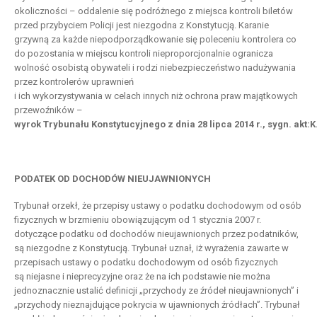
okoliczności – oddalenie się podróżnego z miejsca kontroli biletów
przed przybyciem Policji jest niezgodna z Konstytucją. Karanie
grzywną za każde niepodporządkowanie się poleceniu kontrolera co
do pozostania w miejscu kontroli nieproporcjonalnie ogranicza
wolność osobistą obywateli i rodzi niebezpieczeństwo nadużywania
przez kontrolerów uprawnień
i ich wykorzystywania w celach innych niż ochrona praw majątkowych
przewoźników –
wyrok Trybunału Konstytucyjnego z dnia 28 lipca 2014 r., sygn. akt:K
PODATEK OD DOCHODÓW NIEUJAWNIONYCH
Trybunał orzekł, że przepisy ustawy o podatku dochodowym od osób
fizycznych w brzmieniu obowiązującym od 1 stycznia 2007 r.
dotyczące podatku od dochodów nieujawnionych przez podatników,
są niezgodne z Konstytucją. Trybunał uznał, iż wyrażenia zawarte w
przepisach ustawy o podatku dochodowym od osób fizycznych
są niejasne i nieprecyzyjne oraz że na ich podstawie nie można
jednoznacznie ustalić definicji „przychody ze źródeł nieujawnionych” i
„przychody nieznajdujące pokrycia w ujawnionych źródłach”. Trybunał