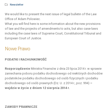
Newsletter
We would like to present the next issue of legal bulletin of the Law
Office of Adam Polowiec.
What you will find here is some information about the new provisions
of law and the projects of amendments to acts, but also case-laws
including the case laws of Supreme Court, Constitutional Tribunal and
European Court of Justice.
Nowe Prawo
PODATKI I RACHUNKOWOŚĆ
Rozporządzenie
Ministra Finansów z dnia 23 lipca 2014 r. w sprawie
zaniechania poboru podatku dochodowego od niektórych dochodów
podatników podatku dochodowego od osób fizycznych i podatku
dochodowego od osób prawnych (Dz. U. z 2014 r., poz. 994)
–
wejdzie w życie z dniem 12 sierpnia 2014 r.
ZAWODY PRAWNICZE