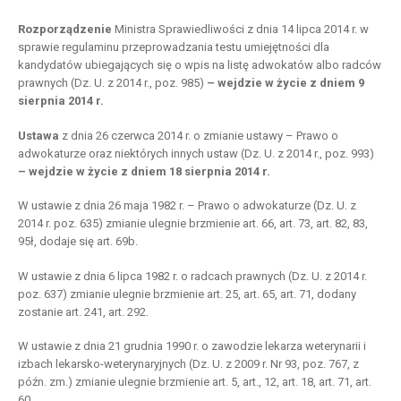
Rozporządzenie
Ministra Sprawiedliwości z dnia 14 lipca 2014 r. w
sprawie regulaminu przeprowadzania testu umiejętności dla
kandydatów ubiegających się o wpis na listę adwokatów albo radców
prawnych (Dz. U. z 2014 r., poz. 985)
– wejdzie w życie z dniem 9
sierpnia 2014 r.
Ustawa
z dnia 26 czerwca 2014 r. o zmianie ustawy – Prawo o
adwokaturze oraz niektórych innych ustaw (Dz. U. z 2014 r., poz. 993)
– wejdzie w życie z dniem 18 sierpnia 2014 r.
W ustawie z dnia 26 maja 1982 r. – Prawo o adwokaturze (Dz. U. z
2014 r. poz. 635) zmianie ulegnie brzmienie art. 66, art. 73, art. 82, 83,
95ł, dodaje się art. 69b.
W ustawie z dnia 6 lipca 1982 r. o radcach prawnych (Dz. U. z 2014 r.
poz. 637) zmianie ulegnie brzmienie art. 25, art. 65, art. 71, dodany
zostanie art. 241, art. 292.
W ustawie z dnia 21 grudnia 1990 r. o zawodzie lekarza weterynarii i
izbach lekarsko-weterynaryjnych (Dz. U. z 2009 r. Nr 93, poz. 767, z
późn. zm.) zmianie ulegnie brzmienie art. 5, art., 12, art. 18, art. 71, art.
60.