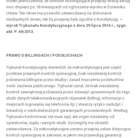
orzekł jednocześnie, że obecnie obowiązujące przepisy stracą swoją
moc dopiero po 18 miesiącach od ogłoszenia wyroku w Dzienniku
Ustaw. Ten okres ma pozwolić ustawodawcy na dokonanie
niezbędnych zmian, tak by przepisy były zgodne z Konstytucją.
–
wyrok Trybunału Konstytucyjnego z dnia 29 lipca 2014 r., sygn.
akt: P. 49/2013.
PRAWO O BILLINGACH I PODSŁUCHACH
Trybunał Konstytucyjny stwierdził, że niekonstytucyjna jest część
podstaw prawnych kontroli operacyjnej, brak niezależnej kontroli
pobierania billingów przez służby i zasad niszczenia podsłuchów
osób zaufania publicznego. Trybunał uznał, że brak niezależnej
kontroli zewnętrznej pobierania przez dziesięć uprawnionych do tego
służb danych telekomunikacyjnych obywateli (billingi, informacje o
miejscach logowania się telefonów itp.) stwarza ryzyko nadużyć i
świadczy o niedostatecznych gwarancjach proceduralnych. Według
Trybunału kontrolować nie musi sąd, ale organ niezależny od
operatorów, rządu i samych służb. Szczegóły ma określić
ustawodawca. Za niekonstytucyjne uznano przepisy ustaw dotyczące
kontroli operacyjnej w zakresie, w jakim nie przewidują gwarancji