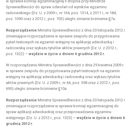
w sprawie komisji egzaminacyjnej II stopnia przy Ministrze
Sprawiedliwości do spraw odwołań od wyników egzaminu
radcowskiego (Dz. U. z 2009 r., nr 164, poz. 1314, z 2011 r., nr 184,
poz. 1090 oraz z 2012 r., poz. 703) uległo zmianie brzmienie §7a.
Rozporządzenie
Ministra Sprawiedliwości z dnia 20 listopada 2012 r.
zmieniające rozporządzenie w sprawie zespołu do przygotowania
pytań testowych na egzamin wstępny na aplikację adwokacką i
radcowską oraz wykazu tytułów aktów prawnych (Dz. U. z 2012 r.,
poz. 1322) –
wejdzie w życie z dniem 6 grudnia 2012 r.
W rozporządzeniu Ministra Sprawiedliwości z dnia 29 kwietnia 2009 r.
w sprawie zespołu do przygotowania pytań testowych na egzamin
wstępny na aplikację adwokacką i radcowską oraz wykazu tytułów
aktów prawnych (Dz. U. z 2009 r., nr 66, poz. 558 oraz z 2012 r., poz.
695) uległo zmianie brzmienie §10a.
Rozporządzenie
Ministra Sprawiedliwości z dnia 20 listopada 2012 r.
zmieniające rozporządzenie w sprawie komisji egzaminacyjnej do
spraw aplikacji adwokackiej oraz przeprowadzania egzaminu
wstępnego (Dz. U. z 2012 r., poz. 1323) –
wejdzie w życie z dniem 6
grudnia 2012 r.