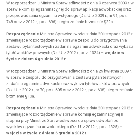
W rozporządzeniu Ministra Sprawiedliwości z dnia 9 czerwca 2009 r. w
sprawie komisji egzaminacyjnej do spraw aplikacji adwokackiej oraz
przeprowadzania egzaminu wstępnego (Dz. U. z 2009 r., nr 91, poz.
748 oraz z 2012 r., poz. 696) uległo zmianie brzmienie §22a.
Rozporządzenie
Ministra Sprawiedliwości z dnia 20 listopada 2012 r.
zmieniające rozporządzenie w sprawie zespołu do przygotowania
zestawu pytań testowych i zadań na egzamin adwokacki oraz wykazu
tytułów aktów prawnych (Dz. U. z 2012 r., poz. 1324) –
wejdzie w
życie z dniem 6 grudnia 2012 r.
W rozporządzeniu Ministra Sprawiedliwości z dnia 29 kwietnia 2009 r.
w sprawie zespołu do przygotowania zestawu pytań testowych i
zadań na egzamin adwokacki oraz wykazu tytułów aktów prawnych
(Dz. U. z 2012 r., nr 70, poz. 605 oraz z 2012 r., poz. 698) uległo zmianie
brzmienie §10a.
Rozporządzenie
Ministra Sprawiedliwości z dnia 20 listopada 2012 r.
zmieniające rozporządzenie w sprawie komisji egzaminacyjnej II
stopnia przy Ministrze Sprawiedliwości do spraw odwołań od
wyników egzaminu adwokackiego (Dz. U. z 2012 r., poz. 1325) –
wejdzie w życie z dniem 6 grudnia 2012 r.