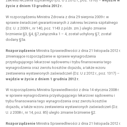
zakresu leczenia szpitalnego (Dz. U z 2012 r., poz. 1316) –
wejdzie w
życie z dniem 13 grudnia 2012 r.
W rozporządzeniu Ministra Zdrowia z dnia 29 sierpnia 2009 r. w
sprawie świadczeń gwarantowanych z zakresu leczenia szpitalnego
(Dz. U. z 2009 r., nr 140, poz. 1143 z późn. zm.) uległo zmianie
brzmienie §3, §4, §7,załącznika 1 – 4, został uchylony §7, został
dodany §5a.
Rozporządzenie
Ministra Sprawiedliwości z dnia 21 listopada 2012 r.
zmieniające rozporządzenie w sprawie wynagrodzenia
przysługującego lekarzowi sądowemu i trybu finansowania tego
wynagrodzenia oraz zwrotu kosztów dojazdu, a także wzoru
zestawienia wystawionych zaświadczeń (Dz. U z 2012 r., poz. 1317) –
wejdzie w życie z dniem 1 grudnia 2012 r.
W rozporządzeniu Ministra Sprawiedliwości z dnia 14 stycznia 2008 r.
w sprawie wynagrodzenia przysługującego lekarzowi sądowemu i
trybu finansowania tego wynagrodzenia oraz zwrotu kosztów
dojazdu, a także wzoru zestawienia wystawionych zaświadczeń (Dz.
U. z 2008 r., nr 14, poz. 85) uległo zmianie brzmienie §2.
Rozporządzenie
Ministra Sprawiedliwości z dnia 21 listopada 2012 r.