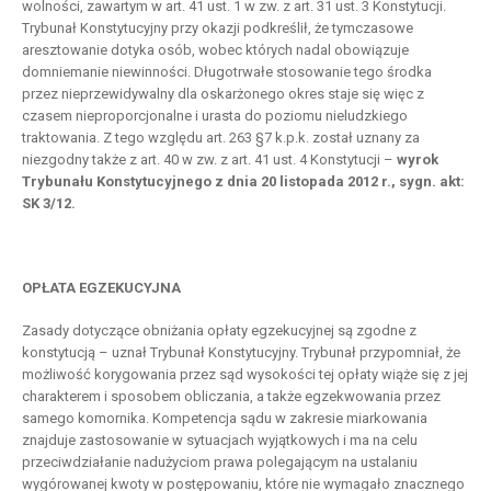
wolności, zawartym w art. 41 ust. 1 w zw. z art. 31 ust. 3 Konstytucji.
Trybunał Konstytucyjny przy okazji podkreślił, że tymczasowe
aresztowanie dotyka osób, wobec których nadal obowiązuje
domniemanie niewinności. Długotrwałe stosowanie tego środka
przez nieprzewidywalny dla oskarżonego okres staje się więc z
czasem nieproporcjonalne i urasta do poziomu nieludzkiego
traktowania. Z tego względu art. 263 §7 k.p.k. został uznany za
niezgodny także z art. 40 w zw. z art. 41 ust. 4 Konstytucji –
wyrok
Trybunału Konstytucyjnego z dnia 20 listopada 2012 r., sygn. akt:
SK 3/12.
OPŁATA EGZEKUCYJNA
Zasady dotyczące obniżania opłaty egzekucyjnej są zgodne z
konstytucją – uznał Trybunał Konstytucyjny. Trybunał przypomniał, że
możliwość korygowania przez sąd wysokości tej opłaty wiąże się z jej
charakterem i sposobem obliczania, a także egzekwowania przez
samego komornika. Kompetencja sądu w zakresie miarkowania
znajduje zastosowanie w sytuacjach wyjątkowych i ma na celu
przeciwdziałanie nadużyciom prawa polegającym na ustalaniu
wygórowanej kwoty w postępowaniu, które nie wymagało znacznego