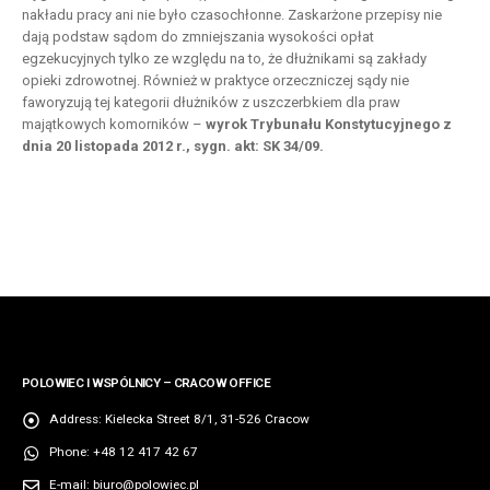
nakładu pracy ani nie było czasochłonne. Zaskarżone przepisy nie
dają podstaw sądom do zmniejszania wysokości opłat
egzekucyjnych tylko ze względu na to, że dłużnikami są zakłady
opieki zdrowotnej. Również w praktyce orzeczniczej sądy nie
faworyzują tej kategorii dłużników z uszczerbkiem dla praw
majątkowych komorników –
wyrok Trybunału Konstytucyjnego z
dnia 20 listopada 2012 r., sygn. akt: SK 34/09.
POLOWIEC I WSPÓLNICY – CRACOW OFFICE
Address:
Kielecka Street 8/1, 31-526 Cracow
Phone:
+48 12 417 42 67
E-mail:
biuro@polowiec.pl