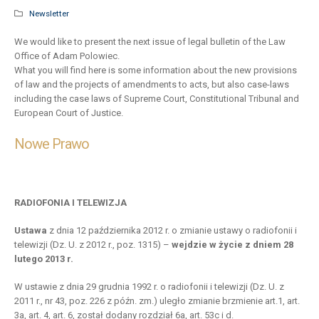
Newsletter
We would like to present the next issue of legal bulletin of the Law
Office of Adam Polowiec.
What you will find here is some information about the new provisions
of law and the projects of amendments to acts, but also case-laws
including the case laws of Supreme Court, Constitutional Tribunal and
European Court of Justice.
Nowe Prawo
RADIOFONIA I TELEWIZJA
Ustawa
z dnia 12 października 2012 r. o zmianie ustawy o radiofonii i
telewizji (Dz. U. z 2012 r., poz. 1315) –
wejdzie w życie z dniem 28
lutego 2013 r.
W ustawie z dnia 29 grudnia 1992 r. o radiofonii i telewizji (Dz. U. z
2011 r., nr 43, poz. 226 z późn. zm.) uległo zmianie brzmienie art.1, art.
3a, art. 4, art. 6, został dodany rozdział 6a, art. 53c i d.