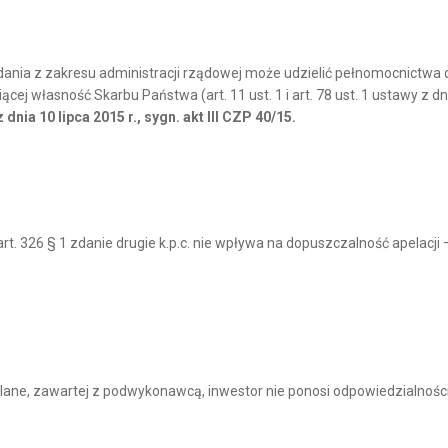
ania z zakresu administracji rządowej może udzielić pełnomocnictwa
ej własność Skarbu Państwa (art. 11 ust. 1 i art. 78 ust. 1 ustawy z dn
ia 10 lipca 2015 r., sygn. akt III CZP 40/15.
t. 326 § 1 zdanie drugie k.p.c. nie wpływa na dopuszczalność apelacji
ne, zawartej z podwykonawcą, inwestor nie ponosi odpowiedzialności n