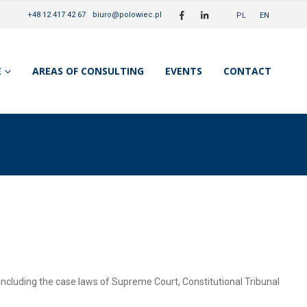
+48 12 417 42 67
•
biuro@polowiec.pl
PL
EN
E
AREAS OF CONSULTING
EVENTS
CONTACT
including the case laws of Supreme Court, Constitutional Tribunal