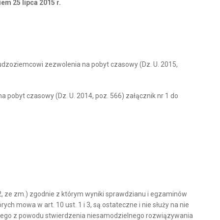
iem 25 lipca 2015 r.
cudzoziemcowi zezwolenia na pobyt czasowy (Dz. U. 2015,
 pobyt czasowy (Dz. U. 2014, poz. 566) załącznik nr 1 do
2572, ze zm.) zgodnie z którym wyniki sprawdzianu i egzaminów
mowa w art. 10 ust. 1 i 3, są ostateczne i nie służy na nie
alnego z powodu stwierdzenia niesamodzielnego rozwiązywania