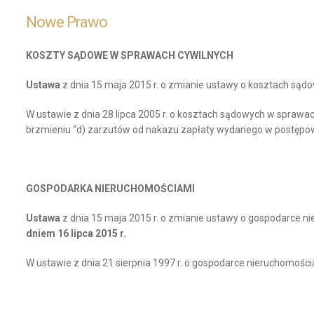
Nowe Prawo
KOSZTY SĄDOWE W SPRAWACH CYWILNYCH
U
stawa
z dnia 15 maja 2015 r. o zmianie ustawy o kosztach sądo
W ustawie z dnia 28 lipca 2005 r. o kosztach sądowych w sprawach cy
brzmieniu “d) zarzutów od nakazu zapłaty wydanego w postępowa
GOSPODARKA NIERUCHOMOŚCIAMI
U
stawa
z dnia 15 maja 2015 r. o zmianie ustawy o gospodarce ni
dniem 16 lipca 2015 r.
W ustawie z dnia 21 sierpnia 1997 r. o gospodarce nieruchomościami