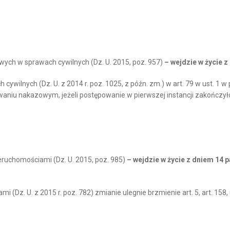
wych w sprawach cywilnych (Dz. U. 2015, poz. 957)
– wejdzie w życie z
wilnych (Dz. U. z 2014 r. poz. 1025, z późn. zm.) w art. 79 w ust. 1 w pkt
niu nakazowym, jeżeli postępowanie w pierwszej instancji zakończył
eruchomościami (Dz. U. 2015, poz. 985)
– wejdzie w życie z dniem 14 pa
 (Dz. U. z 2015 r. poz. 782) zmianie ulegnie brzmienie art. 5, art. 158,