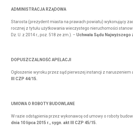
ADMINISTRACJA RZĄDOWA
Starosta (prezydent miasta na prawach powiatu) wykonujący zad
rocznej z tytułu użytkowania wieczystego nieruchomości stanowiąc
Dz. U. z 2014 r., poz. 518 ze zm.). –
Uchwała Sądu Najwyższego z dn
DOPUSZCZALNOŚĆ APELACJI
Ogłoszenie wyroku przez sąd pierwszej instancji z naruszeniem ar
III CZP 44/15.
UMOWA O ROBOTY BUDOWLANE
W razie odstąpienia przez wykonawcę od umowy o roboty budowla
dnia 10 lipca 2015 r., sygn. akt III CZP 45/15.