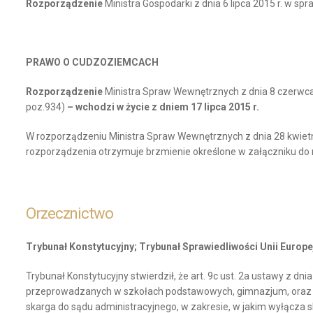
Rozporządzenie
Ministra Gospodarki z dnia 6 lipca 2015 r. w sp
PRAWO O CUDZOZIEMCACH
Rozporządzenie
Ministra Spraw Wewnętrznych z dnia 8 czerwca
poz.934)
– wchodzi w życie z dniem 17 lipca 2015 r.
W rozporządzeniu Ministra Spraw Wewnętrznych z dnia 28 kwietni
rozporządzenia otrzymuje brzmienie określone w załączniku do 
Orzecznictwo
Trybunał Konstytucyjny; Trybunał Sprawiedliwości Unii Europe
Trybunał Konstytucyjny stwierdził, że art. 9c ust. 2a ustawy z dn
przeprowadzanych w szkołach podstawowych, gimnazjum, oraz szko
skarga do sądu administracyjnego, w zakresie, w jakim wyłącz