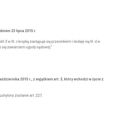
 dniem 23 lipca 2015 r.
 3 w lit. c kropkę zastępuje się przecinkiem i dodaje się lit. d w
o się zawarciem ugody sądowej.”
ździernika 2015 r., z wyjątkiem art. 3, który wchodzi w życie z
 uchylony zostanie art. 227.