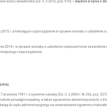
rawie wzoru świadectwa (Dz. U. z 2015, poz. 970)
– wejdzie w życie z dn
 2015 r. zmieniające rozporządzenie w sprawie wniosku o udzielenie 
a 2014 r. w sprawie wniosku o udzielenie cudzoziemcowi zezwolenia na
niniejszego rozporządzenia.
jskiej
ia 7 września 1991 r. o systemie oświaty (Dz. U. z 2004 r. Nr 256, poz. 
le ponadgimnazjalnej, a także egzaminów eksternistycznych, o których 
a skargę do sądu administracyjnego na unieważnienie egzaminu matur