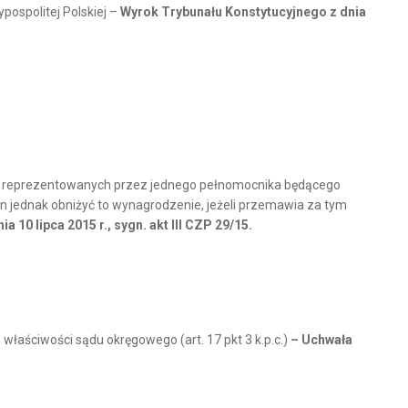
pospolitej Polskiej –
Wyrok Trybunału Konstytucyjnego z dnia
ków reprezentowanych przez jednego pełnomocnika będącego
 jednak obniżyć to wynagrodzenie, jeżeli przemawia za tym
 10 lipca 2015 r., sygn. akt III CZP 29/15.
aściwości sądu okręgowego (art. 17 pkt 3 k.p.c.)
– Uchwała