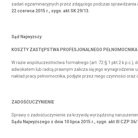
zadań egzaminacyjnych przez zdającego podczas sprawdzania arku
22 czerwca 2015 r., sygn. akt SK 29/13.
S
ąd Najwyższy
KOSZTY ZASTĘPSTWA PROFESJONALNEGO PEŁNOMOCNIKA
W razie współuczestnictwa formalnego (art. 72 § 1 pkt 2 k.p.c
adwokatem lub radcą prawnym zalicza się jego wynagrodzenie us
nakład pracy pełnomocnika, podjęte przez niego czynności oraz ch
ZADOŚĆUCZYNIENIE
Sprawy o zadośćuczynienie za krzywdę wyrządzoną naruszeniem d
Sądu Najwyższego z dnia 10 lipca 2015 r., sygn. akt III CZP 36/