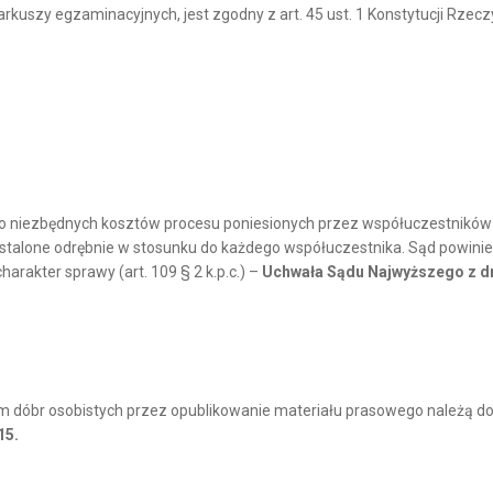
szy egzaminacyjnych, jest zgodny z art. 45 ust. 1 Konstytucji Rzeczy
.), do niezbędnych kosztów procesu poniesionych przez współuczestni
talone odrębnie w stosunku do każdego współuczestnika. Sąd powinien
arakter sprawy (art. 109 § 2 k.p.c.) –
Uchwała Sądu Najwyższego z dnia
óbr osobistych przez opublikowanie materiału prasowego należą do wł
15.