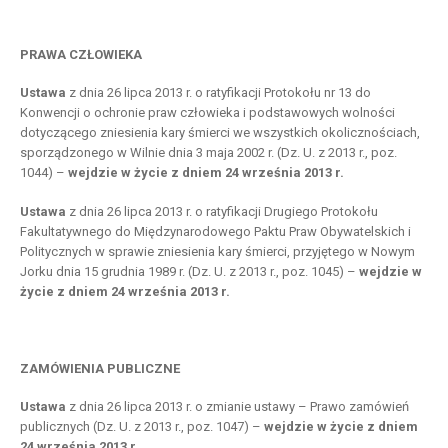
PRAWA CZŁOWIEKA
Ustawa
z dnia 26 lipca 2013 r. o ratyfikacji Protokołu nr 13 do
Konwencji o ochronie praw człowieka i podstawowych wolności
dotyczącego zniesienia kary śmierci we wszystkich okolicznościach,
sporządzonego w Wilnie dnia 3 maja 2002 r. (Dz. U. z 2013 r., poz.
1044) –
wejdzie w życie z dniem 24 września 2013 r.
Ustawa
z dnia 26 lipca 2013 r. o ratyfikacji Drugiego Protokołu
Fakultatywnego do Międzynarodowego Paktu Praw Obywatelskich i
Politycznych w sprawie zniesienia kary śmierci, przyjętego w Nowym
Jorku dnia 15 grudnia 1989 r. (Dz. U. z 2013 r., poz. 1045) –
wejdzie w
życie z dniem 24 września 2013 r.
ZAMÓWIENIA PUBLICZNE
Ustawa
z dnia 26 lipca 2013 r. o zmianie ustawy – Prawo zamówień
publicznych (Dz. U. z 2013 r., poz. 1047) –
wejdzie w życie z dniem
24 września 2013 r.