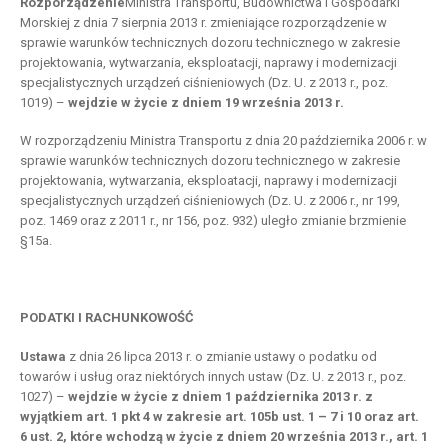
Rozporządzenie
Ministra Transportu, Budownictwa i Gospodarki
Morskiej z dnia 7 sierpnia 2013 r. zmieniające rozporządzenie w
sprawie warunków technicznych dozoru technicznego w zakresie
projektowania, wytwarzania, eksploatacji, naprawy i modernizacji
specjalistycznych urządzeń ciśnieniowych (Dz. U. z 2013 r., poz.
1019) –
wejdzie w życie z dniem 19 września 2013 r.
W rozporządzeniu Ministra Transportu z dnia 20 października 2006 r. w
sprawie warunków technicznych dozoru technicznego w zakresie
projektowania, wytwarzania, eksploatacji, naprawy i modernizacji
specjalistycznych urządzeń ciśnieniowych (Dz. U. z 2006 r., nr 199,
poz. 1469 oraz z 2011 r., nr 156, poz. 932) uległo zmianie brzmienie
§15a.
PODATKI I RACHUNKOWOŚĆ
Ustawa
z dnia 26 lipca 2013 r. o zmianie ustawy o podatku od
towarów i usług oraz niektórych innych ustaw (Dz. U. z 2013 r., poz.
1027) –
wejdzie w życie z dniem 1 października 2013 r. z
wyjątkiem art. 1 pkt 4 w zakresie art. 105b ust. 1 – 7 i 10 oraz art.
6 ust. 2, które wchodzą w życie z dniem 20 września 2013 r., art. 1