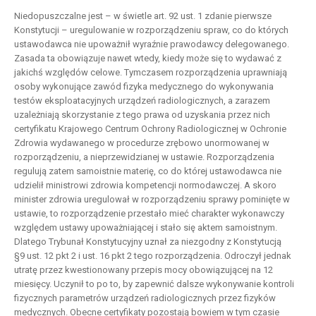
Niedopuszczalne jest – w świetle art. 92 ust. 1 zdanie pierwsze
Konstytucji – uregulowanie w rozporządzeniu spraw, co do których
ustawodawca nie upoważnił wyraźnie prawodawcy delegowanego.
Zasada ta obowiązuje nawet wtedy, kiedy może się to wydawać z
jakichś względów celowe. Tymczasem rozporządzenia uprawniają
osoby wykonujące zawód fizyka medycznego do wykonywania
testów eksploatacyjnych urządzeń radiologicznych, a zarazem
uzależniają skorzystanie z tego prawa od uzyskania przez nich
certyfikatu Krajowego Centrum Ochrony Radiologicznej w Ochronie
Zdrowia wydawanego w procedurze zrębowo unormowanej w
rozporządzeniu, a nieprzewidzianej w ustawie. Rozporządzenia
regulują zatem samoistnie materię, co do której ustawodawca nie
udzielił ministrowi zdrowia kompetencji normodawczej. A skoro
minister zdrowia uregulował w rozporządzeniu sprawy pominięte w
ustawie, to rozporządzenie przestało mieć charakter wykonawczy
względem ustawy upoważniającej i stało się aktem samoistnym.
Dlatego Trybunał Konstytucyjny uznał za niezgodny z Konstytucją
§9 ust. 12 pkt 2 i ust. 16 pkt 2 tego rozporządzenia. Odroczył jednak
utratę przez kwestionowany przepis mocy obowiązującej na 12
miesięcy. Uczynił to po to, by zapewnić dalsze wykonywanie kontroli
fizycznych parametrów urządzeń radiologicznych przez fizyków
medycznych. Obecne certyfikaty pozostają bowiem w tym czasie