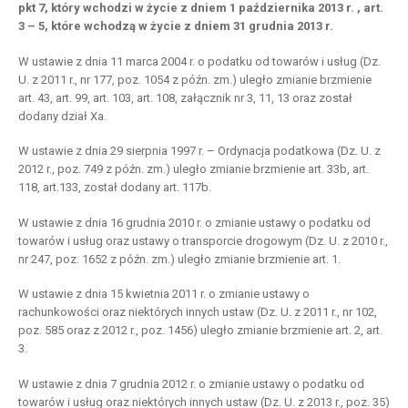
pkt 7, który wchodzi w życie z dniem 1 października 2013 r. , art.
3 – 5, które wchodzą w życie z dniem 31 grudnia 2013 r.
W ustawie z dnia 11 marca 2004 r. o podatku od towarów i usług (Dz.
U. z 2011 r., nr 177, poz. 1054 z późn. zm.) uległo zmianie brzmienie
art. 43, art. 99, art. 103, art. 108, załącznik nr 3, 11, 13 oraz został
dodany dział Xa.
W ustawie z dnia 29 sierpnia 1997 r. – Ordynacja podatkowa (Dz. U. z
2012 r., poz. 749 z późn. zm.) uległo zmianie brzmienie art. 33b, art.
118, art.133, został dodany art. 117b.
W ustawie z dnia 16 grudnia 2010 r. o zmianie ustawy o podatku od
towarów i usług oraz ustawy o transporcie drogowym (Dz. U. z 2010 r.,
nr 247, poz. 1652 z późn. zm.) uległo zmianie brzmienie art. 1.
W ustawie z dnia 15 kwietnia 2011 r. o zmianie ustawy o
rachunkowości oraz niektórych innych ustaw (Dz. U. z 2011 r., nr 102,
poz. 585 oraz z 2012 r., poz. 1456) uległo zmianie brzmienie art. 2, art.
3.
W ustawie z dnia 7 grudnia 2012 r. o zmianie ustawy o podatku od
towarów i usług oraz niektórych innych ustaw (Dz. U. z 2013 r., poz. 35)