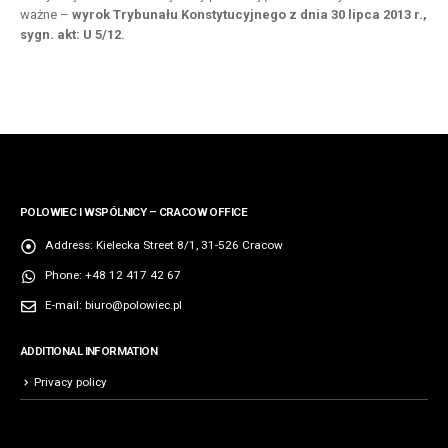
ważne –
wyrok Trybunału Konstytucyjnego z dnia 30 lipca 2013 r.,
sygn. akt: U 5/12.
POLOWIEC I WSPÓLNICY – CRACOW OFFICE
Address:
Kielecka Street 8/1, 31-526 Cracow
Phone:
+48 12 417 42 67
E-mail:
biuro@polowiec.pl
ADDITIONAL INFORMATION
Privacy policy