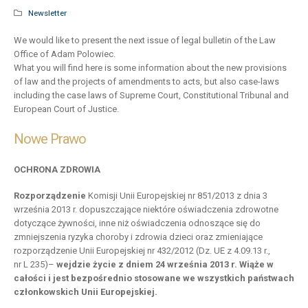
Newsletter
We would like to present the next issue of legal bulletin of the Law
Office of Adam Polowiec.
What you will find here is some information about the new provisions
of law and the projects of amendments to acts, but also case-laws
including the case laws of Supreme Court, Constitutional Tribunal and
European Court of Justice.
Nowe Prawo
OCHRONA ZDROWIA
Rozporządzenie
Komisji Unii Europejskiej nr 851/2013 z dnia 3
września 2013 r. dopuszczające niektóre oświadczenia zdrowotne
dotyczące żywności, inne niż oświadczenia odnoszące się do
zmniejszenia ryzyka choroby i zdrowia dzieci oraz zmieniające
rozporządzenie Unii Europejskiej nr 432/2012 (Dz. UE z 4.09.13 r.,
nr L 235)–
wejdzie życie z dniem 24 września 2013 r. Wiąże w
całości i jest bezpośrednio stosowane we wszystkich państwach
członkowskich Unii Europejskiej.