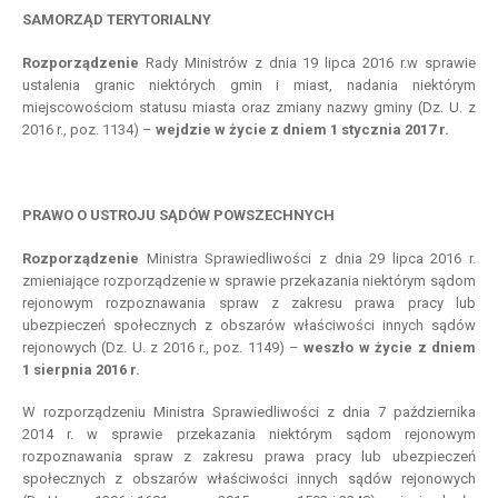
SAMORZĄD TERYTORIALNY
Rozporządzenie
Rady Ministrów z dnia 19 lipca 2016 r.w sprawie
ustalenia granic niektórych gmin i miast, nadania niektórym
miejscowościom statusu miasta oraz zmiany nazwy gminy (Dz. U. z
2016 r., poz. 1134) –
wejdzie
w
życie z
dniem
1 stycznia 2017 r.
PRAWO O USTROJU SĄDÓW POWSZECHNYCH
Rozporządzenie
Ministra Sprawiedliwości z dnia 29 lipca 2016 r.
zmieniające rozporządzenie w sprawie przekazania niektórym sądom
rejonowym rozpoznawania spraw z zakresu prawa pracy lub
ubezpieczeń społecznych z obszarów właściwości innych sądów
rejonowych (Dz. U. z 2016 r., poz. 1149) –
weszło
w
życie z
dniem
1 sierpnia 2016 r.
W rozporządzeniu Ministra Sprawiedliwości z dnia 7 października
2014 r. w sprawie przekazania niektórym sądom rejonowym
rozpoznawania spraw z zakresu prawa pracy lub ubezpieczeń
społecznych z obszarów właściwości innych sądów rejonowych