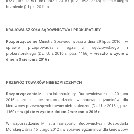
(Dz.U.poz. 1396 i 1681 oraz z 2015 r. poz. 1592 i 2248) zmianie uległo
brzmienie § 1 pkt 20 lit. b.
KRAJOWA SZKOŁA SĄDOWNICTWA I PROKURATURY
Rozporządzenie
Ministra Sprawiedliwości z dnia 29 lipca 2016 r. w
sprawie przeprowadzania egzaminu sędziowskiego i
prokuratorskiego (Dz. U. z 2016 r., poz. 1166) –
weszło
w
życie z
dniem
3 sierpnia 2016 r.
PRZEWÓZ TOWARÓW NIEBEZPIECZNYCH
Rozporządzenie
Ministra Infrastruktury i Budownictwa z dnia 20 lipca
2016 r. zmieniające rozporządzenie w sprawie egzaminów dla
kierowców przewożących towary niebezpieczne (Dz. U. z 2016 r., poz.
1160) –
wejdzie
w
życie z
dniem
2 września 2016 r.
W rozporządzeniu Ministra Transportu, Budownictwa i Gospodarki
Morskiej z dnia 15 lutego 2012 r. w sprawie egzaminów dla kierowców