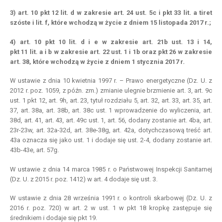
3) art. 10 pkt 12 lit. d w zakresie art. 24 ust. 5c i pkt 33 lit. a tiret
szóste i lit. f, które wchodzą w życie z dniem 15 listopada 2017 r.;
4) art. 10 pkt 10 lit. d i e w zakresie art. 21b ust. 13 i 14,
pkt 11 lit. a i b w zakresie art. 22 ust. 1 i 1b oraz pkt 26 w zakresie
art. 38, które wchodzą w życie z dniem 1 stycznia 2017 r.
W ustawie z dnia 10 kwietnia 1997 r. – Prawo energetyczne (Dz. U. z
2012 r. poz. 1059, z późn. zm.) zmianie ulegnie brzmienie art. 3, art. 9c
ust. 1 pkt 12, art. 9h, art. 23, tytuł rozdziału 5, art. 32, art. 33, art. 35, art.
37, art. 38a, art. 38b, art. 38c ust. 1 wprowadzenie do wyliczenia, art.
38d, art. 41, art. 43, art. 49c ust. 1, art. 56, dodany zostanie art. 4ba, art.
23r-23w, art. 32a-32d, art. 38e-38g, art. 42a, dotychczasową treść art.
43a oznacza się jako ust. 1 i dodaje się ust. 2-4, dodany zostanie art.
43b-43e, art. 57g.
W ustawie z dnia 14 marca 1985 r. o Państwowej Inspekcji Sanitarnej
(Dz. U. z 2015 r. poz. 1412) w art. 4 dodaje się ust. 3.
W ustawie z dnia 28 września 1991 r. o kontroli skarbowej (Dz. U. z
2016 r. poz. 720) w art. 2 w ust. 1 w pkt 18 kropkę zastępuje się
średnikiem i dodaje się pkt 19.