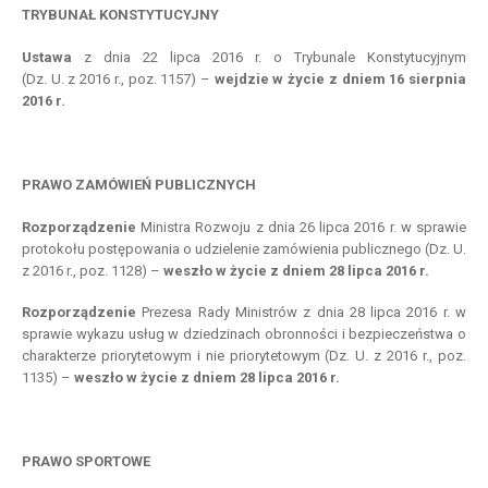
TRYBUNAŁ KONSTYTUCYJNY
Ustawa
z dnia 22 lipca 2016 r. o Trybunale Konstytucyjnym
(Dz. U. z 2016 r., poz. 1157) –
wejdzie
w
życie z
dniem
16 sierpnia
2016 r.
PRAWO ZAMÓWIEŃ PUBLICZNYCH
Rozporządzenie
Ministra Rozwoju z dnia 26 lipca 2016 r. w sprawie
protokołu postępowania o udzielenie zamówienia publicznego (Dz. U.
z 2016 r., poz. 1128) –
weszło
w
życie z
dniem
28 lipca 2016 r.
Rozporządzenie
Prezesa Rady Ministrów z dnia 28 lipca 2016 r. w
sprawie wykazu usług w dziedzinach obronności i bezpieczeństwa o
charakterze priorytetowym i nie priorytetowym (Dz. U. z 2016 r., poz.
1135) –
weszło
w
życie z
dniem
28 lipca 2016 r.
PRAWO SPORTOWE