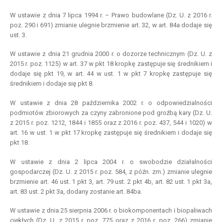
W ustawie z dnia 7 lipca 1994 r. – Prawo budowlane (Dz. U. z 2016 r.
poz. 290 i 691) zmianie ulegnie brzmienie art. 32, w art. 84a dodaje się
ust. 3.
W ustawie z dnia 21 grudnia 2000 r. o dozorze technicznym (Dz. U. z
2015 r. poz. 1125) w art. 37 w pkt 18 kropkę zastępuje się średnikiem i
dodaje się pkt 19, w art. 44 w ust. 1 w pkt 7 kropkę zastępuje się
średnikiem i dodaje się pkt 8.
W ustawie z dnia 28 października 2002 r. o odpowiedzialności
podmiotów zbiorowych za czyny zabronione pod groźbą kary (Dz. U.
z 2015 r. poz. 1212, 1844 i 1855 oraz z 2016 r. poz. 437, 544 i 1020) w
art. 16 w ust. 1 w pkt 17 kropkę zastępuje się średnikiem i dodaje się
pkt 18.
W ustawie z dnia 2 lipca 2004 r. o swobodzie działalności
gospodarczej (Dz. U. z 2015 r. poz. 584, z późn. zm.) zmianie ulegnie
brzmienie art. 46 ust. 1 pkt 3, art. 79 ust. 2 pkt 4b, art. 82 ust. 1 pkt 3a,
art. 83 ust. 2 pkt 3a, dodany zostanie art. 84ba.
W ustawie z dnia 25 sierpnia 2006 r. o biokomponentach i biopaliwach
ciekłych (Dz. U. z 2015 r. poz. 775 oraz z 2016 r. poz. 266) zmianie