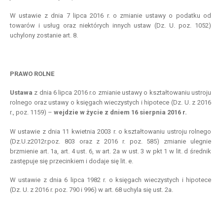
W ustawie z dnia 7 lipca 2016 r. o zmianie ustawy o podatku od
towarów i usług oraz niektórych innych ustaw (Dz. U. poz. 1052)
uchylony zostanie art. 8.
PRAWO ROLNE
Ustawa
z dnia 6 lipca 2016 r.o zmianie ustawy o kształtowaniu ustroju
rolnego oraz ustawy o księgach wieczystych i hipotece (Dz. U. z 2016
r., poz. 1159) –
wejdzie
w
życie z
dniem
16 sierpnia 2016 r.
W ustawie z dnia 11 kwietnia 2003 r. o kształtowaniu ustroju rolnego
(Dz.U.z2012r.poz. 803 oraz z 2016 r. poz. 585) zmianie ulegnie
brzmienie art. 1a, art. 4 ust. 6, w art. 2a w ust. 3 w pkt 1 w lit. d średnik
zastępuje się przecinkiem i dodaje się lit. e.
W ustawie z dnia 6 lipca 1982 r. o księgach wieczystych i hipotece
(Dz. U. z 2016 r. poz. 790 i 996) w art. 68 uchyla się ust. 2a.