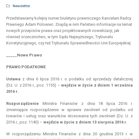
Newsletter
Przedstawiamy kolejny numer biuletynu prawniczego Kancelarii Radcy
Prawnego Adam Polowiec. Znajdą w nim Państwo informacje na temat
nowych przepisów prawa oraz projektowanych nowelizacji, jak
również orzecznictwo, w tym Sądu Najwyższego, Trybunału
Konstytucyjnego, czy też Trybunału Sprawiedliwości Unii Europejskiej.
_____Nowe Prawo
PRAWO PODATKOWE
Ustawa
z dnia 6 lipca 2016 r. o podatku od sprzedaży detalicznej
(Dz. U. z 2016 r., poz. 1155) –
wejdzie
w
życie z
dniem
1 września
2016 r.
Rozporządzenie
Ministra Finansów z dnia 18 lipca 2016 r.
zmieniające rozporządzenie w sprawie zwolnień od podatku od
towarów i usług oraz warunków stosowania tych zwolnień (Dz. U. z
2016 r., poz. 1140) –
wejdzie
w
życie z
dniem
13 sierpnia 2016 r.
W rozporządzeniu Ministra Finansów z dnia 20 grudnia 2013 r. w