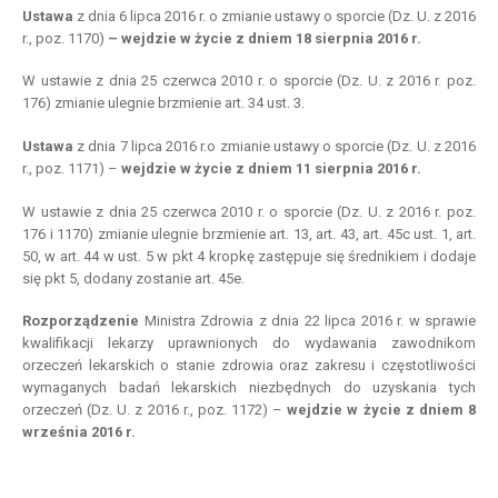
Ustawa
z dnia 6 lipca 2016 r. o zmianie ustawy o sporcie (Dz. U. z 2016
r., poz. 1170)
– wejdzie
w
życie z
dniem
18 sierpnia 2016 r.
W ustawie z dnia 25 czerwca 2010 r. o sporcie (Dz. U. z 2016 r. poz.
176) zmianie ulegnie brzmienie art. 34 ust. 3.
Ustawa
z dnia 7 lipca 2016 r.o zmianie ustawy o sporcie (Dz. U. z 2016
r., poz. 1171) –
wejdzie
w
życie z
dniem
11 sierpnia 2016 r.
W ustawie z dnia 25 czerwca 2010 r. o sporcie (Dz. U. z 2016 r. poz.
176 i 1170) zmianie ulegnie brzmienie art. 13, art. 43, art. 45c ust. 1, art.
50, w art. 44 w ust. 5 w pkt 4 kropkę zastępuje się średnikiem i dodaje
się pkt 5, dodany zostanie art. 45e.
Rozporządzenie
Ministra Zdrowia z dnia 22 lipca 2016 r. w sprawie
kwalifikacji lekarzy uprawnionych do wydawania zawodnikom
orzeczeń lekarskich o stanie zdrowia oraz zakresu i częstotliwości
wymaganych badań lekarskich niezbędnych do uzyskania tych
orzeczeń (Dz. U. z 2016 r., poz. 1172) –
wejdzie
w
życie z
dniem
8
września 2016 r.