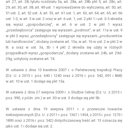
art. 27, art. 28, tytułu rozdziału 3a, art. 28a, art. 28b pkt 5, art. 28c, art.
29, art. 30, art. 38, art. 49 ust. 1 wprowadzenie do wyliczenia, art. 50, art.
51 ust. 2, art. 52 ust. 4, art. 53, art. 61 ust. 1, art. 63, art. 64, art. 65, art. 66
ust. 1-3, w art. 5 w ust. 2 oraz w art. 6 ust. 1, ust. 2 pkt 1 i ust. 3-5 skreśla
się wyraz „gospodarczej”, w art. 6 w ust. 2 w pkt 1 wyraz
„przedsiębiorca” zastępuje się wyrazem „podmiot”, w art. 11a w ust. 9
w pkt 3 wyraz „przedsiębiorcy” zastępuje się wyrazami „producentów
lub handlowców”, dodany zostanie art. 13a, w art. 16 w ust. 2 w pkt 2 w
lit. a oraz w ust. 3a, 3b i 4 pkt 2 skreśla się użyty w różnych
przypadkach wyraz „gospodarcza”, dodany zostanie art. 24b, art. 29d-
29g, uchylony zostanie art. 74.
W ustawie z dnia 13 kwietnia 2007 r. o Państwowej Inspekcji Pracy
(Dz. U. z 2015 r. poz. 640 i 1240 oraz z 2016 r. poz. 542, 691 i 868)
w art. 10 w ust. 1 dodaje się pkt 15a.
W ustawie z dnia 27 sierpnia 2009 r. o Służbie Celnej (Dz. U. z 2015 r.
poz. 990, z późn. zm.) w art. 30 w ust. 3 dodaje się pkt 9b.
W ustawie z dnia 19 sierpnia 2011 r. o przewozie towarów
niebezpiecznych (Dz. U. z 2011 r. poz. 1367 i 1454, z 2015 r. poz. 1273 i
1893 oraz z 2016 r. poz. 542) dotychczasową treść art. 13 oznacza się
jako ust. 1 i dodaje się ust. 2.