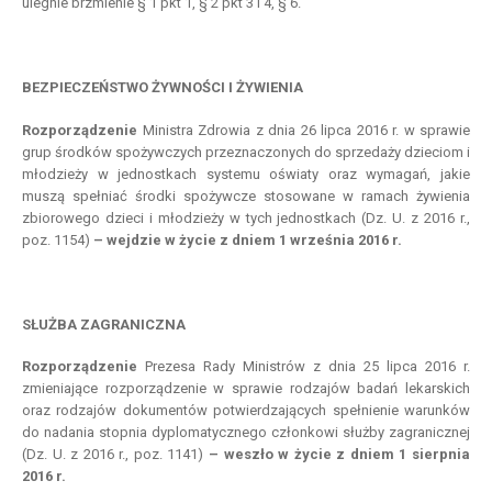
ulegnie brzmienie § 1 pkt 1, § 2 pkt 3 i 4, § 6.
BEZPIECZEŃSTWO ŻYWNOŚCI I ŻYWIENIA
Rozporządzenie
Ministra Zdrowia z dnia 26 lipca 2016 r. w sprawie
grup środków spożywczych przeznaczonych do sprzedaży dzieciom i
młodzieży w jednostkach systemu oświaty oraz wymagań, jakie
muszą spełniać środki spożywcze stosowane w ramach żywienia
zbiorowego dzieci i młodzieży w tych jednostkach (Dz. U. z 2016 r.,
poz. 1154)
– wejdzie w życie z dniem 1 września 2016 r.
SŁUŻBA ZAGRANICZNA
Rozporządzenie
Prezesa Rady Ministrów z dnia 25 lipca 2016 r.
zmieniające rozporządzenie w sprawie rodzajów badań lekarskich
oraz rodzajów dokumentów potwierdzających spełnienie warunków
do nadania stopnia dyplomatycznego członkowi służby zagranicznej
(Dz. U. z 2016 r., poz. 1141)
– we
szło w życie z dniem 1
sierpnia
2016 r.