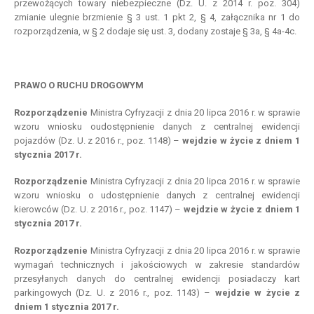
przewożących towary niebezpieczne (Dz. U. z 2014 r. poz. 304)
zmianie ulegnie brzmienie § 3 ust. 1 pkt 2, § 4, załącznika nr 1 do
rozporządzenia, w § 2 dodaje się ust. 3, dodany zostaje § 3a, § 4a-4c.
PRAWO O RUCHU DROGOWYM
Rozporządzenie
Ministra Cyfryzacji z dnia 20 lipca 2016 r. w sprawie
wzoru wniosku oudostępnienie danych z centralnej ewidencji
pojazdów (Dz. U. z 2016 r., poz. 1148) –
wejdzie
w
życie z
dniem
1
stycznia 2017 r.
Rozporządzenie
Ministra Cyfryzacji z dnia 20 lipca 2016 r. w sprawie
wzoru wniosku o udostępnienie danych z centralnej ewidencji
kierowców (Dz. U. z 2016 r., poz. 1147) –
wejdzie
w
życie z
dniem
1
stycznia 2017 r.
Rozporządzenie
Ministra Cyfryzacji z dnia 20 lipca 2016 r. w sprawie
wymagań technicznych i jakościowych w zakresie standardów
przesyłanych danych do centralnej ewidencji posiadaczy kart
parkingowych (Dz. U. z 2016 r., poz. 1143) –
wejdzie
w
życie z
dniem
1 stycznia 2017 r.