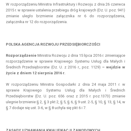
W rozporządzeniu Ministra Infrastruktury i Rozwoju z dnia 26 czerwca
2015 r. w sprawie ustalenia przebiegu dróg krajowych (Dz. U. poz. 941)
zmianie uległo brzmienie załącznika nr 6 do rozporządzenia,
załącznika nr 12 do rozporządzenia.
POLSKA AGENCJA ROZWOJU PRZEDSIĘBIORCZOŚCI
Rozporządzenie
Ministra Rozwoju z dnia 15 lipca 2016 r. zmieniające
rozporządzenie w sprawie Krajowego Systemu Usług dla Małych i
Średnich Przedsiębiorstw (Dz. U. z 2016 r., poz. 1129)
– wejdzie w
życie z dniem 12 sierpnia 2016 r.
W rozporządzeniu Ministra Gospodarki z dnia 24 maja 2011 r. w
sprawie Krajowego Systemu Usług dla Małych i Średnich
Przedsiębiorstw (Dz. U. poz. 656 oraz z 2015 r. poz.1373) zmianie
ulegnie brzmienie § 2, § 3 pkt 2, § 5, § 6, § 9 ust. 2-5, § 10, § 13, § 14, w
§ 7 dodaje się ust. 3-6, w § 8 uchyla się pkt 6 i 7.
ZASAD
Y
UZNAWANIA KWALIFIKACJI ZAWODOWYCH