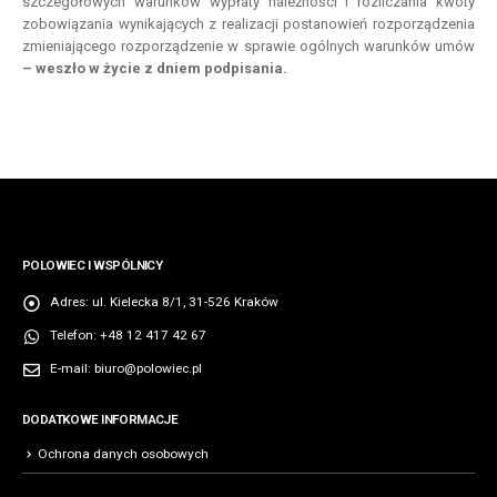
szczegółowych warunków wypłaty należności i rozliczania kwoty
zobowiązania wynikających z realizacji postanowień rozporządzenia
zmieniającego rozporządzenie w sprawie ogólnych warunków umów
– weszło w życie z dniem podpisania.
POLOWIEC I WSPÓLNICY
Adres:
ul. Kielecka 8/1, 31-526 Kraków
Telefon:
+48 12 417 42 67
E-mail:
biuro@polowiec.pl
DODATKOWE INFORMACJE
Ochrona danych osobowych