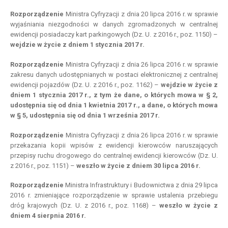
Rozporządzenie
Ministra Cyfryzacji z dnia 20 lipca 2016 r. w sprawie
wyjaśniania niezgodności w danych zgromadzonych w centralnej
ewidencji posiadaczy kart parkingowych (Dz. U. z 2016 r., poz. 1150) –
wejdzie
w
życie z
dniem
1 stycznia 2017 r.
Rozporządzenie
Ministra Cyfryzacji z dnia 26 lipca 2016 r. w sprawie
zakresu danych udostępnianych w postaci elektronicznej z centralnej
ewidencji pojazdów (Dz. U. z 2016 r., poz. 1162) –
wejdzie
w
życie z
dniem
1 stycznia 2017 r., z tym że dane, o których mowa w § 2,
udostępnia się od dnia 1 kwietnia 2017 r., a dane, o których mowa
w § 5, udostępnia się od dnia 1 września 2017 r.
Rozporządzenie
Ministra Cyfryzacji z dnia 26 lipca 2016 r. w sprawie
przekazania kopii wpisów z ewidencji kierowców naruszających
przepisy ruchu drogowego do centralnej ewidencji kierowców (Dz. U.
z 2016 r., poz. 1151) –
weszło
w
życie z
dniem
30 lipca 2016 r.
Rozporządzenie
Ministra Infrastruktury i Budownictwa z dnia 29 lipca
2016 r. zmieniające rozporządzenie w sprawie ustalenia przebiegu
dróg krajowych (Dz. U. z 2016 r., poz. 1168) –
weszło
w
życie z
dniem
4 sierpnia 2016 r.