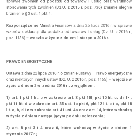
sprawie zwolnień od podatku od towarów i usług oraz warunków
stosowania tych zwolnień (Dz.U. z 2015 r. poz. 736) zmianie ulegnie
brzmienie § 3 ust. 1 pkt 4.
Rozporządzenie
Ministra Finansów z dnia 25 lipca 2016 r. w sprawie
wzorów deklaracji dla podatku od towarów i usług (Dz. U. z 2016 r.,
poz. 1136) –
weszło
w
życie z
dniem
1 sierpnia 2016 r.
PRAWO ENERGETYCZNE
Ustawa
z dnia 22 lipca 2016 r. o zmianie ustawy – Prawo energetyczne
oraz niektórych innych ustaw (Dz. U. z 2016 r., poz. 1165) –
wejdzie
w
życie z
dniem
2 września 2016 r., z wyjątkiem:
1) art. 1 pkt 1 lit. b w zakresie art. 3 pkt 10f, pkt 10 lit. c, d i f-i,
pkt 11 lit. d w zakresie art. 35 ust. 1c pkt 6, pkt 12 lit. b i c, pkt 18
lit. a, b, d i e w zakresie art. 41 ust. 4a oraz art. 14, które wchodzą
w życie z dniem następującym po dniu ogłoszenia;
2) art. 8 pkt 3 i 4 oraz 6, które wchodzą w życie z dniem 1
stycznia 2017 r.;