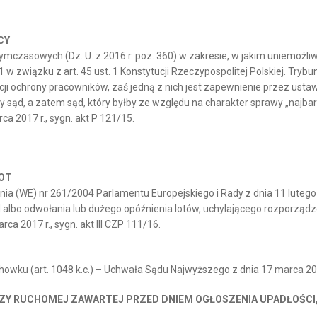
CY
w tymczasowych (Dz. U. z 2016 r. poz. 360) w zakresie, w jakim uniemoż
 1 w związku z art. 45 ust. 1 Konstytucji Rzeczypospolitej Polskiej. Trybu
ji ochrony pracowników, zaś jedną z nich jest zapewnienie przez us
ąd, a zatem sąd, który byłby ze względu na charakter sprawy „najba
a 2017 r., sygn. akt P 121/15.
OT
ia (WE) nr 261/2004 Parlamentu Europejskiego i Rady z dnia 11 luteg
lbo odwołania lub dużego opóźnienia lotów, uchylającego rozporządze
a 2017 r., sygn. akt III CZP 111/16.
ku (art. 1048 k.c.) – Uchwała Sądu Najwyższego z dnia 17 marca 2017 r
CZY RUCHOMEJ ZAWARTEJ PRZED DNIEM OGŁOSZENIA UPADŁOŚC