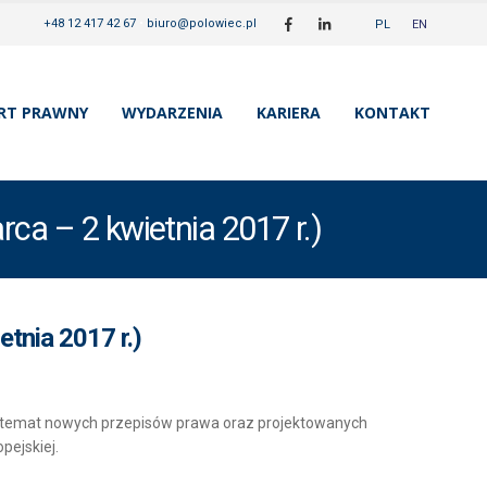
+48 12 417 42 67
•
biuro@polowiec.pl
PL
EN
RT PRAWNY
WYDARZENIA
KARIERA
KONTAKT
ca – 2 kwietnia 2017 r.)
tnia 2017 r.)
a temat nowych przepisów prawa oraz projektowanych
pejskiej.