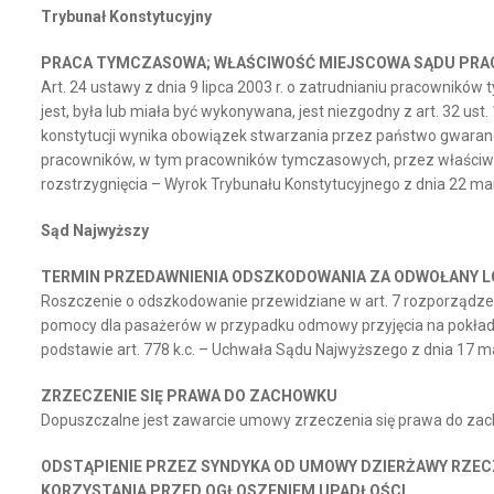
Trybunał Konstytucyjny
PRACA TYMCZASOWA; WŁAŚCIWOŚĆ MIEJSCOWA SĄDU PRA
Art. 24 ustawy z dnia 9 lipca 2003 r. o zatrudnianiu pracownikó
jest, była lub miała być wykonywana, jest niezgodny z art. 32 ust.
konstytucji wynika obowiązek stwarzania przez państwo gwaranc
pracowników, w tym pracowników tymczasowych, przez właściwy s
rozstrzygnięcia – Wyrok Trybunału Konstytucyjnego z dnia 22 marc
Sąd Najwyższy
TERMIN PRZEDAWNIENIA ODSZKODOWANIA ZA ODWOŁANY L
Roszczenie o odszkodowanie przewidziane w art. 7 rozporządzen
pomocy dla pasażerów w przypadku odmowy przyjęcia na pokład a
podstawie art. 778 k.c. – Uchwała Sądu Najwyższego z dnia 17 marc
ZRZECZENIE SIĘ PRAWA DO ZACHOWKU
Dopuszczalne jest zawarcie umowy zrzeczenia się prawa do zachow
ODSTĄPIENIE PRZEZ SYNDYKA OD UMOWY DZIERŻAWY RZE
KORZYSTANIA PRZED OGŁOSZENIEM UPADŁOŚCI