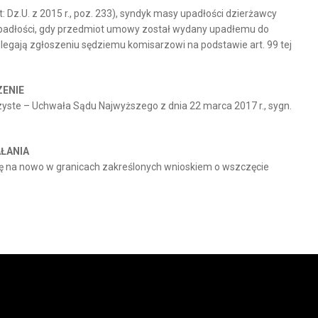
 Dz.U. z 2015 r., poz. 233), syndyk masy upadłości dzierżawcy
upadłości, gdy przedmiot umowy został wydany upadłemu do
legają zgłoszeniu sędziemu komisarzowi na podstawie art. 99 tej
ZENIE
yste – Uchwała Sądu Najwyższego z dnia 22 marca 2017 r., sygn.
ŁANIA
wę na nowo w granicach zakreślonych wnioskiem o wszczęcie