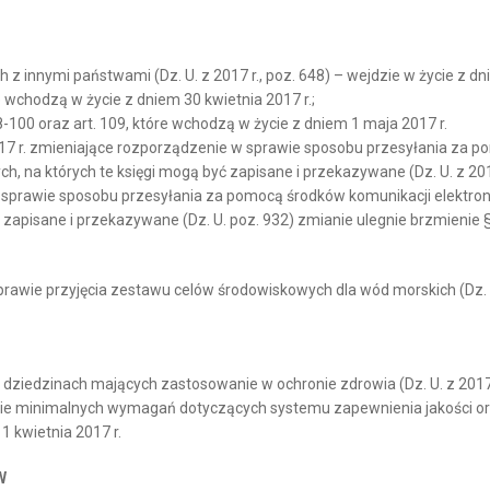
z innymi państwami (Dz. U. z 2017 r., poz. 648) – wejdzie w życie z dni
które wchodzą w życie z dniem 30 kwietnia 2017 r.;
art. 98-100 oraz art. 109, które wchodzą w życie z dniem 1 maja 2017 r.
17 r. zmieniające rozporządzenie w sprawie sposobu przesyłania za p
na których te księgi mogą być zapisane i przekazywane (Dz. U. z 2017
w sprawie sposobu przesyłania za pomocą środków komunikacji elektro
zapisane i przekazywane (Dz. U. poz. 932) zmianie ulegnie brzmienie § 
prawie przyjęcia zestawu celów środowiskowych dla wód morskich (Dz. U.
 w dziedzinach mających zastosowanie w ochronie zdrowia (Dz. U. z 2017
wie minimalnych wymagań dotyczących systemu zapewnienia jakości oraz
11 kwietnia 2017 r.
W