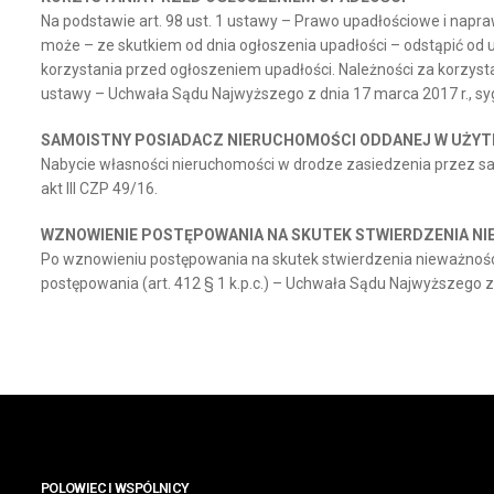
Na podstawie art. 98 ust. 1 ustawy – Prawo upadłościowe i napraw
może – ze skutkiem od dnia ogłoszenia upadłości – odstąpić o
korzystania przed ogłoszeniem upadłości. Należności za korzyst
ustawy – Uchwała Sądu Najwyższego z dnia 17 marca 2017 r., sygn
SAMOISTNY POSIADACZ NIERUCHOMOŚCI ODDANEJ W UŻYTK
Nabycie własności nieruchomości w drodze zasiedzenia przez sa
akt III CZP 49/16.
WZNOWIENIE POSTĘPOWANIA NA SKUTEK STWIERDZENIA NI
Po wznowieniu postępowania na skutek stwierdzenia nieważnośc
postępowania (art. 412 § 1 k.p.c.) – Uchwała Sądu Najwyższego z d
POLOWIEC I WSPÓLNICY