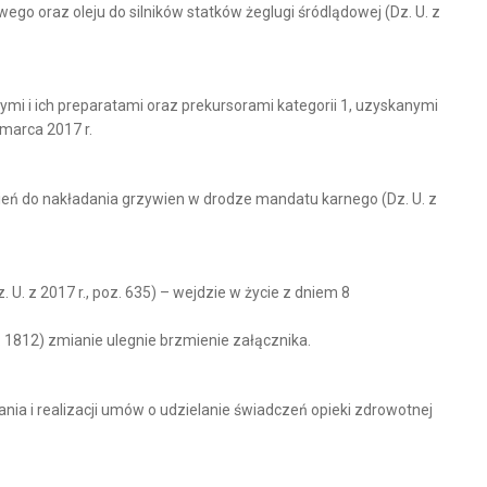
ego oraz oleju do silników statków żeglugi śródlądowej (Dz. U. z
i i ich preparatami oraz prekursorami kategorii 1, uzyskanymi
marca 2017 r.
eń do nakładania grzywien w drodze mandatu karnego (Dz. U. z
 U. z 2017 r., poz. 635) – wejdzie w życie z dniem 8
oz. 1812) zmianie ulegnie brzmienie załącznika.
a i realizacji umów o udzielanie świadczeń opieki zdrowotnej