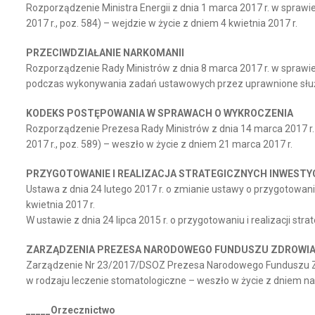
Rozporządzenie Ministra Energii z dnia 1 marca 2017 r. w sprawie
2017 r., poz. 584) – wejdzie w życie z dniem 4 kwietnia 2017 r.
PRZECIWDZIAŁANIE NARKOMANII
Rozporządzenie Rady Ministrów z dnia 8 marca 2017 r. w sprawi
podczas wykonywania zadań ustawowych przez uprawnione służby 
KODEKS POSTĘPOWANIA W SPRAWACH O WYKROCZENIA
Rozporządzenie Prezesa Rady Ministrów z dnia 14 marca 2017 r
2017 r., poz. 589) – weszło w życie z dniem 21 marca 2017 r.
PRZYGOTOWANIE I REALIZACJA STRATEGICZNYCH INWESTYC
Ustawa z dnia 24 lutego 2017 r. o zmianie ustawy o przygotowaniu i
kwietnia 2017 r.
W ustawie z dnia 24 lipca 2015 r. o przygotowaniu i realizacji str
ZARZĄDZENIA PREZESA NARODOWEGO FUNDUSZU ZDROWI
Zarządzenie Nr 23/2017/DSOZ Prezesa Narodowego Funduszu Zdrow
w rodzaju leczenie stomatologiczne – weszło w życie z dniem na
_____Orzecznictwo