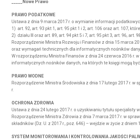
_____Nowe Prawo
PRAWO PODATKOWE
Ustawa z dnia 9 marca 2017 r. o wymianie informacji podatkowych 
1) art. 92, art. 93 pkt 1, art. 95 pkt 1 i 2, art. 106 oraz art. 107, 
2) działu III oraz art. 89, art. 94 pkt 5 i 7, art. 95 pkt 3, art. 96, 
Rozporządzenie Ministra Rozwoju i Finansów z dnia 15 marca 20
oraz wymagań technicznych dla informatycznych nośników danych, 
W rozporządzeniu Ministra Finansów z dnia 24 czerwca 2016 r. 
informatycznych nośników danych, na których te księgi mogą być 
PRAWO WODNE
Rozporządzenie Ministra Środowiska z dnia 17 lutego 2017 r. w s
r.
OCHRONA ZDROWIA
Ustawa z dnia 24 lutego 2017 r. o uzyskiwaniu tytułu specjalisty
Rozporządzenie Ministra Zdrowia z dnia 7 marca 2017 r. w spra
składników (Dz. U. z 2017 r., poz. 646) – wejdzie w życie z dniem 
SYSTEM MONITOROWANIA I KONTROLOWANIA JAKOŚCI PALI