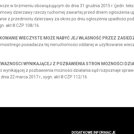
cze w brzmieniu obowiązującym do dnia 31 grudnia 2015 r. (jedn. tekst:
d umowy dzierżawy rzeczy ruchomej zawartej przed dniem ogłoszenia 
anie z przedmiotu dzierżawy za okres po dniu ogłoszenia upadłości pod
. akt III CZP 108/16.
OWANIE WIECZYSTE MOŻE NABYĆ JEJ WŁASNOŚĆ PRZEZ ZASIED
moistnego posiadacza tej nieruchomości oddanej w użytkowanie wiecz
EWAŻNOŚCI WYNIKAJĄCEJ Z POZBAWIENIA STRON MOŻNOŚCI DZIA
i wynikającej z pozbawienia możności działania sąd rozpoznaje spra
nia 22 marca 2017 r., sygn. akt III CZP 112/16.
DODATKOWE INFORMACJE