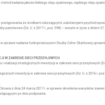
 metod badania jakości lekkiego oleju opałowego, ciężkiego oleju opałow
e postępowania ze środkami odurzającymi, substancjami psychotropowym
państwowe (Dz. U. z 2017 r., poz. 598) – weszło w życie z dniem 21 
. w sprawie nadania funkcjonariuszom Służby Celno-Skarbowej uprawni
JI W ZAKRESIE SIECI PRZESYŁOWYCH
 realizacji strategicznych inwestycji w zakresie sieci przesyłowych (Dz.
ategicznych inwestycji w zakresie sieci przesyłowych (Dz. U. z 2016 r. p
A
ia z dnia 24 marca 2017 r. w sprawie określenia warunków zawierani
stępującym po dniu podpisania.