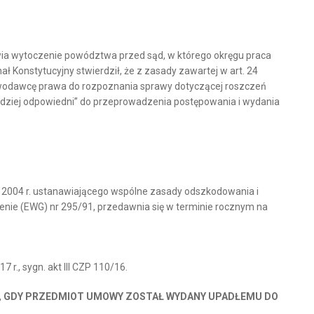
liwia wytoczenie powództwa przed sąd, w którego okręgu praca
nał Konstytucyjny stwierdził, że z zasady zawartej w art. 24
tawodawcę prawa do rozpoznania sprawy dotyczącej roszczeń
rdziej odpowiedni” do przeprowadzenia postępowania i wydania
o 2004 r. ustanawiającego wspólne zasady odszkodowania i
nie (EWG) nr 295/91, przedawnia się w terminie rocznym na
., sygn. akt III CZP 110/16.
I, GDY PRZEDMIOT UMOWY ZOSTAŁ WYDANY UPADŁEMU DO