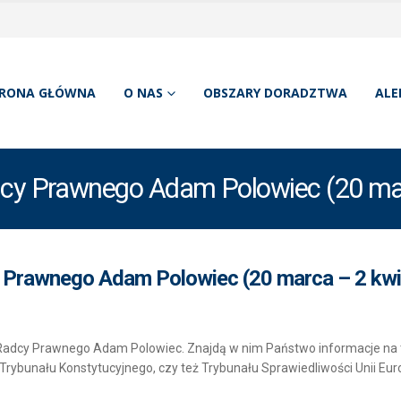
RONA GŁÓWNA
O NAS
OBSZARY DORADZTWA
ALE
dcy Prawnego Adam Polowiec (20 mar
y Prawnego Adam Polowiec (20 marca – 2 kwie
i Radcy Prawnego Adam Polowiec. Znajdą w nim Państwo informacje n
Trybunału Konstytucyjnego, czy też Trybunału Sprawiedliwości Unii Euro