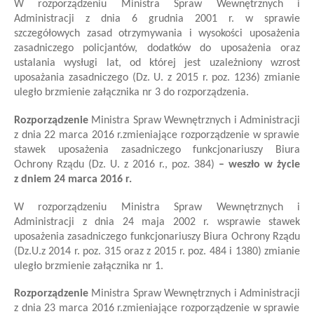
W rozporządzeniu Ministra Spraw Wewnętrznych i
Administracji z dnia 6 grudnia 2001 r. w sprawie
szczegółowych zasad otrzymywania i wysokości uposażenia
zasadniczego policjantów, dodatków do uposażenia oraz
ustalania wysługi lat, od której jest uzależniony wzrost
uposażania zasadniczego (Dz. U. z 2015 r. poz. 1236)
zmianie
uległo brzmienie
załącznik
a
nr 3 do rozporządzenia
.
Rozporządzenie
Ministra Spraw Wewnętrznych i Administracji
z dnia 22 marca 2016 r.
zmieniające rozporządzenie w sprawie
stawek uposażenia zasadniczego funkcjonariuszy Biura
Ochrony Rządu
(Dz. U. z 2016 r., poz. 384)
– weszło w życie
z dniem 24 marca 2016 r.
W rozporządzeniu Ministra Spraw Wewnętrznych i
Administracji z dnia 24 maja 2002 r. w
sprawie stawek
uposażenia zasadniczego funkcjonariuszy Biura Ochrony Rządu
(Dz.
U.
z 2014 r. poz. 315 oraz z 2015 r. poz. 484 i 1380)
zmianie
uległo brzmienie
załącznik
a
nr 1
.
Rozporządzenie
Ministra Spraw Wewnętrznych i Administracji
z dnia 23 marca 2016 r.
zmieniające rozporządzenie w sprawie