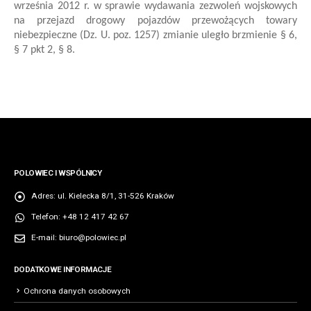
września 2012 r. w sprawie wydawania zezwoleń wojskowych
na przejazd drogowy pojazdów przewożących towary
niebezpieczne (Dz. U. poz. 1257)
zmianie uległo brzmienie § 6,
§ 7 pkt 2, § 8.
POLOWIEC I WSPÓLNICY
Adres:
ul. Kielecka 8/1, 31-526 Kraków
Telefon:
+48 12 417 42 67
E-mail:
biuro@polowiec.pl
DODATKOWE INFORMACJE
Ochrona danych osobowych