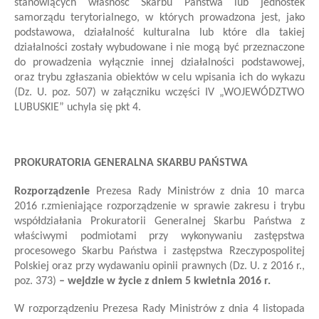
stanowiących własność Skarbu Państwa lub jednostek
samorządu terytorialnego, w których prowadzona jest, jako
podstawowa, działalność kulturalna lub które dla takiej
działalności zostały wybudowane i nie mogą być przeznaczone
do prowadzenia wyłącznie innej działalności podstawowej,
oraz trybu zgłaszania obiektów w celu wpisania ich do wykazu
(Dz. U. poz. 507) w załączniku w
części IV „WOJEWÓDZTWO
LUBUSKIE” uchyla się pkt 4.
PROKURATORIA GENERALNA SKARBU PAŃSTWA
Rozporządzenie
Prezesa Rady Ministrów
z dnia 10 marca
2016 r.
zmieniające rozporządzenie w sprawie zakresu i trybu
współdziałania Prokuratorii Generalnej Skarbu Państwa z
właściwymi podmiotami przy wykonywaniu zastępstwa
procesowego Skarbu Państwa i zastępstwa Rzeczypospolitej
Polskiej oraz przy wydawaniu opinii prawnych
(Dz. U. z 2016 r.,
poz. 373)
– wejdzie w życie z dniem 5 kwietnia 2016 r.
W rozporządzeniu Prezesa Rady Ministrów z dnia 4 listopada