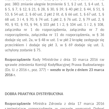
poz. 380)
zmianie ulegnie brzmienie § 1, § 2 ust. 1, § 4 ust. 1,
§ 5, § 7, § 12, § 21, § 28, § 30, § 39, § 40 pkt 2, § 44, § 51, §
53, § 54 ust. 2, § 60 ust. 2 pkt 2 lit. d, § 66 ust. 1, § 67 ust. 1, §
68 ust. 3 i 4, § 70, § 74 ust. 1 pkt 2, § 76 ust. 2, § 79 ust. 2, §
90, § 92, § 93, § 94, § 103 pkt 1 i 2, § 104 ust. 1 i 2, § 108,
załącznika nr 1 do rozporządzenia, załącznika nr 7 do
rozporządzenia, załącznika nr 11 do rozporządzenia, w § 36
dodaje się ust. 2a, w § 48 w ust. 1 w pkt 2 kropkę zastępuje się
przecinkiem i dodaje się pkt 3, w § 69 dodaje się ust. 3,
uchylony zostanie § 75.
Rozporządzenie
Rady Ministrów
z dnia 10 marca 2016 r.
w
sprawie zniesienia Komisji Kodyfikacyjnej Prawa Budowlanego
(Dz. U. z 2016 r., poz. 377)
– weszło w życie z dniem 23 marca
2016 r.
DOBRA PRAKTYKA DYSTRYBUCYJNA
Rozporządzenie
Ministra Zdrowia
z dnia 17 marca 2016
r.
zmieniające rozporządzenie w sprawie wymagań Dobrej