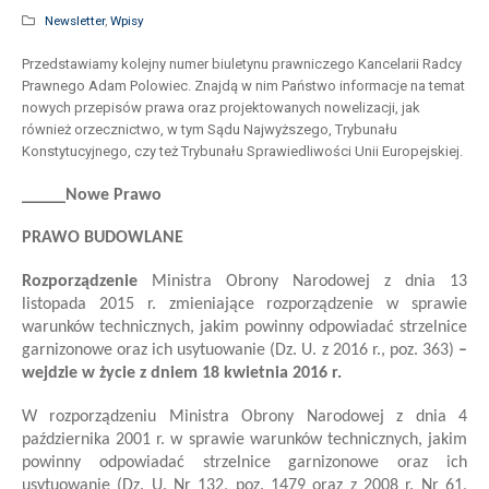
Newsletter
,
Wpisy
Przedstawiamy kolejny numer biuletynu prawniczego Kancelarii Radcy
Prawnego Adam Polowiec. Znajdą w nim Państwo informacje na temat
nowych przepisów prawa oraz projektowanych nowelizacji, jak
również orzecznictwo, w tym Sądu Najwyższego, Trybunału
Konstytucyjnego, czy też Trybunału Sprawiedliwości Unii Europejskiej.
_____Nowe Prawo
PRAWO BUDOWLANE
Rozporządzenie
Ministra Obrony Narodowej z dnia 13
listopada 2015 r. zmieniające rozporządzenie w sprawie
warunków technicznych, jakim powinny odpowiadać strzelnice
garnizonowe oraz ich usytuowanie (Dz. U. z 2016 r., poz. 363)
–
wejdzie w życie z dniem 18 kwietnia 2016 r.
W rozporządzeniu Ministra Obrony Narodowej z dnia 4
października 2001 r. w sprawie warunków technicznych, jakim
powinny odpowiadać strzelnice garnizonowe oraz ich
usytuowanie (Dz. U. Nr 132, poz. 1479 oraz z 2008 r. Nr 61,