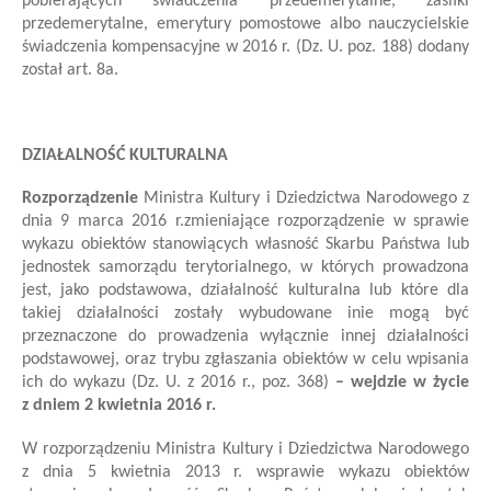
pobierających świadczenia przedemerytalne, zasiłki
przedemerytalne, emerytury pomostowe albo nauczycielskie
świadczenia kompensacyjne w 2016 r. (Dz. U. poz. 188)
dodany
został art. 8a.
DZIAŁALNOŚĆ KULTURALNA
Rozporządzenie
Ministra Kultury i Dziedzictwa Narodowego
z
dnia 9 marca 2016 r.
zmieniające rozporządzenie w sprawie
wykazu obiektów stanowiących własność Skarbu Państwa lub
jednostek samorządu terytorialnego, w których prowadzona
jest, jako podstawowa, działalność kulturalna lub które dla
takiej działalności zostały wybudowane i
nie mogą być
przeznaczone do prowadzenia wyłącznie innej działalności
podstawowej, oraz trybu zgłaszania obiektów w celu wpisania
ich do wykazu
(Dz. U. z 2016 r., poz. 368)
– wejdzie w życie
z dniem 2 kwietnia 2016 r.
W rozporządzeniu Ministra Kultury i Dziedzictwa Narodowego
z dnia 5 kwietnia 2013 r. w
sprawie wykazu obiektów