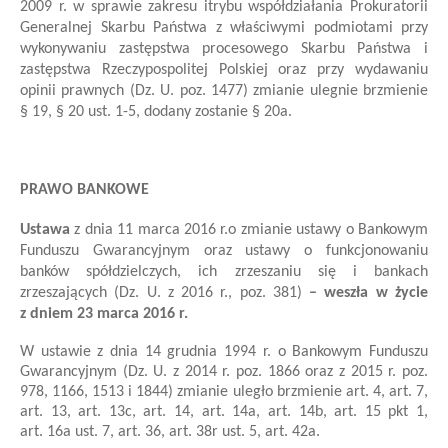
2009 r. w sprawie zakresu i
trybu współdziałania Prokuratorii
Generalnej Skarbu Państwa z właściwymi podmiotami przy
wykonywaniu zastępstwa procesowego Skarbu Państwa i
zastępstwa Rzeczypospolitej Polskiej oraz przy wydawaniu
opinii prawnych (Dz. U. poz. 1477)
zmianie ulegnie brzmienie
§ 19, § 20 ust. 1-5, dodany zostanie § 20a.
PRAWO BANKOWE
Ustawa
z dnia 11 marca 2016 r.
o zmianie ustawy o Bankowym
Funduszu Gwarancyjnym oraz ustawy o funkcjonowaniu
banków spółdzielczych, ich zrzeszaniu się i
bankach
zrzeszających
(Dz. U. z 2016 r., poz. 381)
– weszła w życie
z dniem 23 marca 2016 r.
W ustawie z dnia 14 grudnia 1994 r. o Bankowym Funduszu
Gwarancyjnym (Dz. U. z 2014 r. poz. 1866 oraz z 2015 r. poz.
978, 1166, 1513 i 1844) zmianie uległo brzmienie art. 4, art. 7,
art. 13, art. 13c, art. 14, art. 14a, art. 14b, art. 15 pkt 1,
art. 16a ust. 7, art. 36, art. 38r ust. 5, art. 42a.