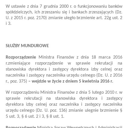
W ustawie z dnia 7 grudnia 2000 r. o funkcjonowaniu banków
spółdzielczych, ich zrzeszaniu się i bankach zrzeszających (Dz.
U. z 2015 r. poz. 2170) zmianie uległo brzmienie art. 22g ust. 2
i 3.
SŁUŻBY MUNDUROWE
Rozporządzenie
Ministra Finansów
z dnia 18 marca 2016
r.
zmieniające rozporządzenie w sprawie rekrutacji na
stanowiska dyrektora i zastępcy dyrektora izby celnej oraz
naczelnika i zastępcy naczelnika urzędu celnego
(Dz. U. z 2016
r., poz. 375)
– wejdzie w życie z dniem 5 kwietnia 2016 r.
W rozporządzeniu Ministra Finansów z dnia 5 lutego 2010 r. w
sprawie rekrutacji na stanowiska dyrektora i zastępcy
dyrektora izby celnej oraz naczelnika i zastępcy naczelnika
urzędu celnego (Dz. U. poz. 136)
zmianie ulegnie brzmienie §
5 ust. 3, § 6 ust. 2 i 3, § 8 ust. 1.
Rozporządzenie
Ministra Spraw Wewnętrznych i Administracji