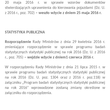
20 maja 2016 r. w sprawie wzorów dokumentów
stwierdzających uprawnienia do kierowania pojazdami (Dz. U.
z 2016 r., poz. 702)
–
we
szło
w
życie z dniem
25 maja
201
6
r.
STATYSTYKA PUBLICZNA
Rozporządzenie
Rady Ministrów z dnia 29 kwietnia 2016 r.
zmieniające rozporządzenie w sprawie programu badań
statystycznych statystyki publicznej na rok 2016 (Dz. U. z 2016
r., poz. 705)
–
we
jdzie
w
życie z dniem
1 czerwca
2016 r.
W rozporządzeniu Rady Ministrów z dnia 21 lipca 2015 r. w
sprawie programu badań statystycznych statystyki publicznej
na rok 2016 (Dz. U. poz. 1304 oraz z 2016 r. poz.
118) w
załączniku „Program badań statystycznych statystyki publicznej
na rok 2016” wprowadzone
zostaną
zmiany określone w
załączniku do rozporządzenia.