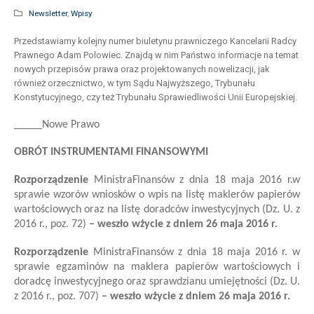
Newsletter
,
Wpisy
Przedstawiamy kolejny numer biuletynu prawniczego Kancelarii Radcy
Prawnego Adam Polowiec. Znajdą w nim Państwo informacje na temat
nowych przepisów prawa oraz projektowanych nowelizacji, jak
również orzecznictwo, w tym Sądu Najwyższego, Trybunału
Konstytucyjnego, czy też Trybunału Sprawiedliwości Unii Europejskiej.
_____Nowe Prawo
OBRÓT INSTRUMENTAMI FINANSOWYMI
Rozporządzenie
Ministra
Finansów
z dnia 18 maja 2016 r.
w
sprawie wzorów wniosków o wpis na listę maklerów papierów
wartościowych oraz na listę doradców inwestycyjnych
(Dz. U. z
2016 r., poz. 72)
–
we
szło
w
życie z dniem
26 maja
201
6
r.
Rozporządzenie
Ministra
Finansów z dnia 18 maja 2016 r. w
sprawie egzaminów na maklera papierów wartościowych i
doradcę inwestycyjnego oraz sprawdzianu umiejętności (Dz. U.
z 2016 r., poz. 707)
–
we
szło
w
życie z dniem
26 maja
201
6
r.