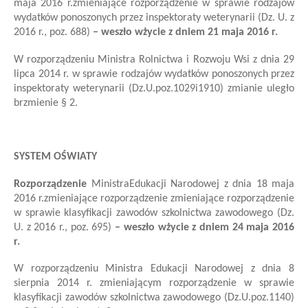
maja 2016 r.
zmieniające rozporządzenie w sprawie rodzajów
wydatków ponoszonych przez inspektoraty weterynarii
(Dz. U. z
2016 r., poz. 688)
–
we
szło
w
życie z dniem
21 maja
201
6
r.
W rozporządzeniu Ministra Rolnictwa i Rozwoju Wsi z dnia 29
lipca 2014 r. w sprawie rodzajów wydatków ponoszonych przez
inspektoraty weterynarii (Dz.
U.
poz.
1029
i
1910)
zmianie uległo
brzmienie
§ 2
.
SYSTEM OŚWIATY
Rozporządzenie
Ministra
Edukacji Narodowej
z dnia 18 maja
2016 r.
zmieniające rozporządzenie zmieniające rozporządzenie
w sprawie klasyfikacji zawodów szkolnictwa zawodowego
(Dz.
U. z 2016 r., poz. 695)
–
we
szło
w
życie z dniem
24 maja
201
6
r.
W rozporządzeniu Ministra Edukacji Narodowej z dnia 8
sierpnia 2014 r. zmieniającym rozporządzenie w sprawie
klasyfikacji zawodów szkolnictwa zawodowego (Dz.
U.
poz.
1140)