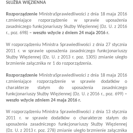
SŁUŻBA WIĘZIENNA
Rozporządzenie
Ministra
Sprawiedliwości
z dnia 18 maja 2016
r.
zmieniające rozporządzenie w sprawie uposażenia
zasadniczego funkcjonariuszy Służby Więziennej
(Dz. U. z 2016
r., poz. 698)
–
we
szło
w
życie z dniem
24 maja
201
6
r.
W rozporządzeniu Ministra Sprawiedliwości z dnia 27 stycznia
2011 r. w sprawie uposażenia zasadniczego funkcjonariuszy
Służby Więziennej (Dz. U. z 2013 r. poz. 1305)
zmianie uległo
brzmienie
załącznik
a
nr 1 do rozporządzenia
.
Rozporządzenie
Ministra
Sprawiedliwości
z dnia 18 maja 2016
r.
zmieniające rozporządzenie w sprawie dodatków o
charakterze stałym do uposażenia zasadniczego
funkcjonariuszy Służby Więziennej
(Dz. U. z 2016 r., poz. 699)
–
we
szło
w
życie z
dniem
24 maja
201
6
r.
W rozporządzeniu Ministra Sprawiedliwości z dnia 13 stycznia
2011 r. w sprawie dodatków o charakterze stałym do
uposażenia zasadniczego funkcjonariuszy Służby Więziennej
(Dz. U. z 2013 r. poz. 278)
zmianie uległo brzmienie
załącznik
a