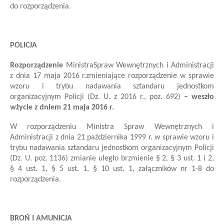
do rozporządzenia
.
POLICJA
Rozporządzenie
Ministra
Spraw Wewnętrznych i Administracji
z dnia 17 maja 2016 r.
zmieniające rozporządzenie w sprawie
wzoru i trybu nadawania sztandaru jednostkom
organizacyjnym Policji
(Dz. U. z 2016 r., poz. 692)
–
we
szło
w
życie z dniem
21 maja
201
6
r.
W rozporządzeniu Ministra Spraw Wewnętrznych i
Administracji z dnia 21 października 1999 r. w sprawie wzoru i
trybu nadawania sztandaru jednostkom organizacyjnym Policji
(Dz. U. poz. 1136)
zmianie uległo brzmienie § 2, § 3 ust. 1 i 2,
§ 4 ust. 1, § 5 ust. 1, § 10 ust. 1, załączników nr 1-8 do
rozporządzenia.
BROŃ I AMUNICJA