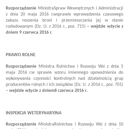
Rozporządzenie
Ministra
Spraw Wewnętrznych i Administracji
z dnia 20 maja 2016 r.
w
sprawie wprowadzenia czasowego
zakazu noszenia broni i przemieszczania jej w stanie
rozładowanym
(Dz. U. z 2016 r., poz. 715)
–
we
jdzie
w
życie z
dniem
9 czerwca
201
6
r.
PRAWO ROLNE
Rozporządzenie
Ministra Rolnictwa i Rozwoju Wsi
z dnia 5
maja 2016 r.
w sprawie wzoru imiennego upoważnienia do
wykonywania czynności kontrolnych nad działalnością grup
producentów rolnych i ich związków
(Dz. U. z 2016 r., poz. 701)
–
we
jdzie
w
życie z dniem
8 czerwca
2016 r.
INSPEKCJA WETERYNARYJNA
Rozporządzenie
Ministra
Rolnictwa i Rozwoju Wsi
z dnia 10