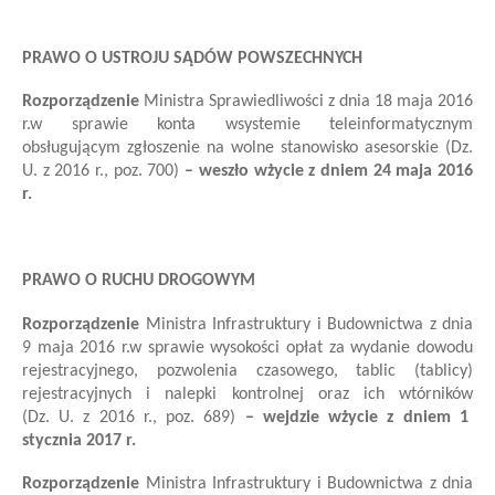
PRAWO O USTROJU SĄDÓW POWSZECHNYCH
Rozporządzenie
Ministra Sprawiedliwości
z dnia 18 maja 2016
r.
w sprawie konta w
systemie teleinformatycznym
obsługującym zgłoszenie na wolne stanowisko asesorskie
(Dz.
U. z 2016 r., poz. 700)
–
we
szło
w
życie z dniem
24 maja
201
6
r.
PRAWO O RUCHU DROGOWYM
Rozporządzenie
Ministra Infrastruktury i Budownictwa
z dnia
9 maja 2016 r.
w sprawie wysokości opłat za wydanie dowodu
rejestracyjnego, pozwolenia czasowego, tablic (tablicy)
rejestracyjnych i nalepki kontrolnej oraz ich wtórników
(Dz. U. z 2016 r., poz. 689)
–
we
jdzie
w
życie z dniem
1
stycznia
201
7
r.
Rozporządzenie
Ministra Infrastruktury i Budownictwa z dnia