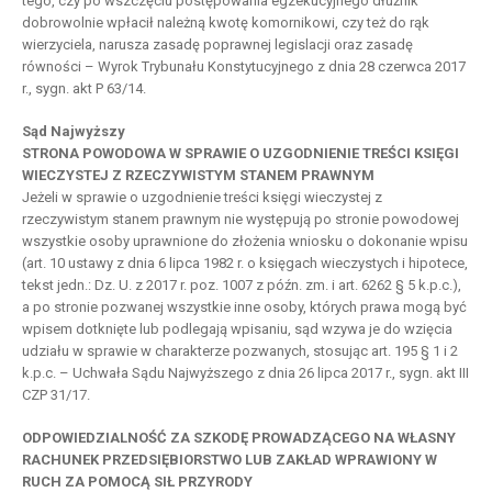
tego, czy po wszczęciu postępowania egzekucyjnego dłużnik
dobrowolnie wpłacił należną kwotę komornikowi, czy też do rąk
wierzyciela, narusza zasadę poprawnej legislacji oraz zasadę
równości – Wyrok Trybunału Konstytucyjnego z dnia 28 czerwca 2017
r., sygn. akt P 63/14.
Sąd Najwyższy
STRONA POWODOWA W SPRAWIE O UZGODNIENIE TREŚCI KSIĘGI
WIECZYSTEJ Z RZECZYWISTYM STANEM PRAWNYM
Jeżeli w sprawie o uzgodnienie treści księgi wieczystej z
rzeczywistym stanem prawnym nie występują po stronie powodowej
wszystkie osoby uprawnione do złożenia wniosku o dokonanie wpisu
(art. 10 ustawy z dnia 6 lipca 1982 r. o księgach wieczystych i hipotece,
tekst jedn.: Dz. U. z 2017 r. poz. 1007 z późn. zm. i art. 6262 § 5 k.p.c.),
a po stronie pozwanej wszystkie inne osoby, których prawa mogą być
wpisem dotknięte lub podlegają wpisaniu, sąd wzywa je do wzięcia
udziału w sprawie w charakterze pozwanych, stosując art. 195 § 1 i 2
k.p.c. – Uchwała Sądu Najwyższego z dnia 26 lipca 2017 r., sygn. akt III
CZP 31/17.
ODPOWIEDZIALNOŚĆ ZA SZKODĘ PROWADZĄCEGO NA WŁASNY
RACHUNEK PRZEDSIĘBIORSTWO LUB ZAKŁAD WPRAWIONY W
RUCH ZA POMOCĄ SIŁ PRZYRODY