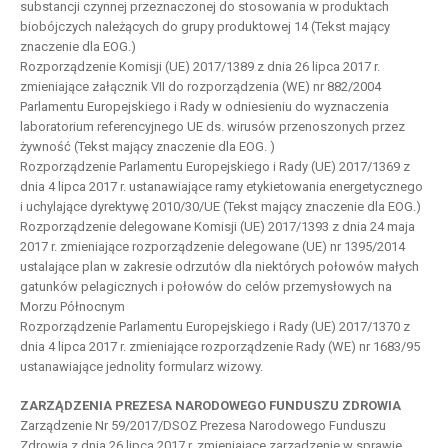
substancji czynnej przeznaczonej do stosowania w produktach
biobójczych należących do grupy produktowej 14 (Tekst mający
znaczenie dla EOG.)
Rozporządzenie Komisji (UE) 2017/1389 z dnia 26 lipca 2017 r.
zmieniające załącznik VII do rozporządzenia (WE) nr 882/2004
Parlamentu Europejskiego i Rady w odniesieniu do wyznaczenia
laboratorium referencyjnego UE ds. wirusów przenoszonych przez
żywność (Tekst mający znaczenie dla EOG. )
Rozporządzenie Parlamentu Europejskiego i Rady (UE) 2017/1369 z
dnia 4 lipca 2017 r. ustanawiające ramy etykietowania energetycznego
i uchylające dyrektywę 2010/30/UE (Tekst mający znaczenie dla EOG.)
Rozporządzenie delegowane Komisji (UE) 2017/1393 z dnia 24 maja
2017 r. zmieniające rozporządzenie delegowane (UE) nr 1395/2014
ustalające plan w zakresie odrzutów dla niektórych połowów małych
gatunków pelagicznych i połowów do celów przemysłowych na
Morzu Północnym
Rozporządzenie Parlamentu Europejskiego i Rady (UE) 2017/1370 z
dnia 4 lipca 2017 r. zmieniające rozporządzenie Rady (WE) nr 1683/95
ustanawiające jednolity formularz wizowy.
ZARZĄDZENIA PREZESA NARODOWEGO FUNDUSZU ZDROWIA
Zarządzenie Nr 59/2017/DSOZ Prezesa Narodowego Funduszu
Zdrowia z dnia 26 lipca 2017 r. zmieniające zarządzenie w sprawie