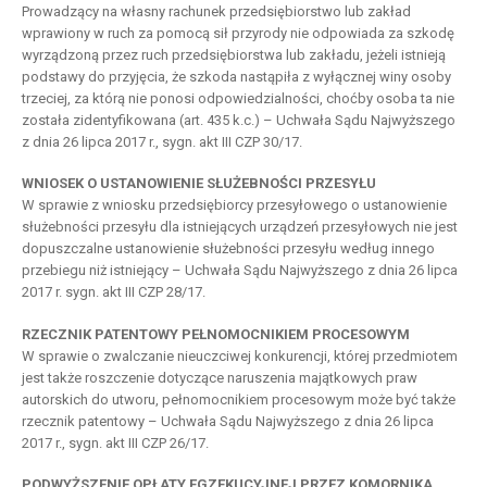
Prowadzący na własny rachunek przedsiębiorstwo lub zakład
wprawiony w ruch za pomocą sił przyrody nie odpowiada za szkodę
wyrządzoną przez ruch przedsiębiorstwa lub zakładu, jeżeli istnieją
podstawy do przyjęcia, że szkoda nastąpiła z wyłącznej winy osoby
trzeciej, za którą nie ponosi odpowiedzialności, choćby osoba ta nie
została zidentyfikowana (art. 435 k.c.) – Uchwała Sądu Najwyższego
z dnia 26 lipca 2017 r., sygn. akt III CZP 30/17.
WNIOSEK O USTANOWIENIE SŁUŻEBNOŚCI PRZESYŁU
W sprawie z wniosku przedsiębiorcy przesyłowego o ustanowienie
służebności przesyłu dla istniejących urządzeń przesyłowych nie jest
dopuszczalne ustanowienie służebności przesyłu według innego
przebiegu niż istniejący – Uchwała Sądu Najwyższego z dnia 26 lipca
2017 r. sygn. akt III CZP 28/17.
RZECZNIK PATENTOWY PEŁNOMOCNIKIEM PROCESOWYM
W sprawie o zwalczanie nieuczciwej konkurencji, której przedmiotem
jest także roszczenie dotyczące naruszenia majątkowych praw
autorskich do utworu, pełnomocnikiem procesowym może być także
rzecznik patentowy – Uchwała Sądu Najwyższego z dnia 26 lipca
2017 r., sygn. akt III CZP 26/17.
PODWYŻSZENIE OPŁATY EGZEKUCYJNEJ PRZEZ KOMORNIKA