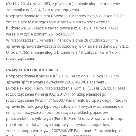
(Dz.U. z 2014 r. poz. 1053, z późn. zm.) zmianie ulegnie brzmienie
załącznika nr 2, 3, 4, 7 do rozporządzenia.
Rozporządzenie Ministra Rozwoju i Finansów z dnia 21 lipca 2017 r.
zmieniające rozporządzenie w sprawie sprawozdawczości
budżetowej w układzie zadaniowym (Dz. U. z 2017 r., poz. 1426) –
weszło w życie z dniem 26 lipca 2017 r.
W rozporządzeniu Ministra Finansów z dnia 28 grudnia 2011 r. w
sprawie sprawozdawczości budżetowej w układzie zadaniowym (Dz.
U. poz. 1766) zmianie uległo brzmienie § 13, załącznika nr 1 do
rozporządzenia.
PRAWO UNII EUROPEJSKIEJ
Rozporządzenie Komisji (UE) 2017/1347 z dnia 13 lipca 2017 r. w
sprawie sprostowania dyrektywy 2007/46/WE Parlamentu
Europejskiego i Rady, rozporządzenia Komisji (UE) nr 582/2011 oraz
rozporządzenia Komisji (UE) 2017/1151 uzupełniającego
rozporządzenie (WE) nr 715/2007 Parlamentu Europejskiego i Rady w
sprawie homologacji typu pojazdów silnikowych w odniesieniu do
emisji zanieczyszczeń pochodzących z lekkich pojazdów
pasażerskich i użytkowych (Euro 5 i Euro 6) oraz w sprawie dostępu
do informacji dotyczących naprawy i utrzymania pojazdów,
zmieniającego dyrektywę 2007/46/WE Parlamentu Europejskiego i