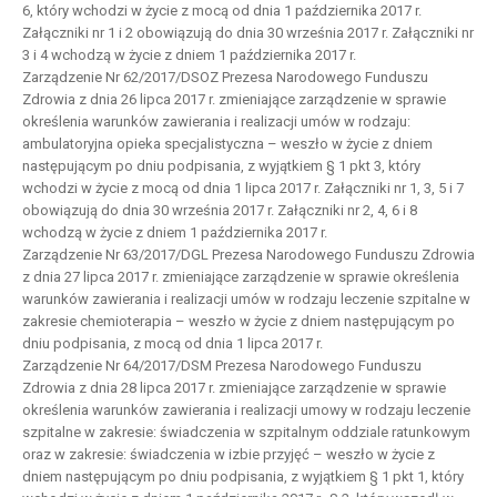
6, który wchodzi w życie z mocą od dnia 1 października 2017 r.
Załączniki nr 1 i 2 obowiązują do dnia 30 września 2017 r. Załączniki nr
3 i 4 wchodzą w życie z dniem 1 października 2017 r.
Zarządzenie Nr 62/2017/DSOZ Prezesa Narodowego Funduszu
Zdrowia z dnia 26 lipca 2017 r. zmieniające zarządzenie w sprawie
określenia warunków zawierania i realizacji umów w rodzaju:
ambulatoryjna opieka specjalistyczna – weszło w życie z dniem
następującym po dniu podpisania, z wyjątkiem § 1 pkt 3, który
wchodzi w życie z mocą od dnia 1 lipca 2017 r. Załączniki nr 1, 3, 5 i 7
obowiązują do dnia 30 września 2017 r. Załączniki nr 2, 4, 6 i 8
wchodzą w życie z dniem 1 października 2017 r.
Zarządzenie Nr 63/2017/DGL Prezesa Narodowego Funduszu Zdrowia
z dnia 27 lipca 2017 r. zmieniające zarządzenie w sprawie określenia
warunków zawierania i realizacji umów w rodzaju leczenie szpitalne w
zakresie chemioterapia – weszło w życie z dniem następującym po
dniu podpisania, z mocą od dnia 1 lipca 2017 r.
Zarządzenie Nr 64/2017/DSM Prezesa Narodowego Funduszu
Zdrowia z dnia 28 lipca 2017 r. zmieniające zarządzenie w sprawie
określenia warunków zawierania i realizacji umowy w rodzaju leczenie
szpitalne w zakresie: świadczenia w szpitalnym oddziale ratunkowym
oraz w zakresie: świadczenia w izbie przyjęć – weszło w życie z
dniem następującym po dniu podpisania, z wyjątkiem § 1 pkt 1, który