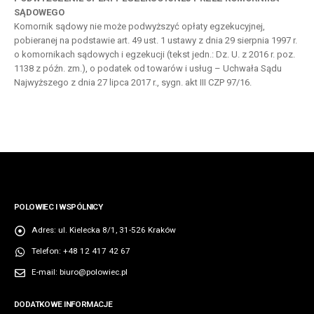
SĄDOWEGO
Komornik sądowy nie może podwyższyć opłaty egzekucyjnej,
pobieranej na podstawie art. 49 ust. 1 ustawy z dnia 29 sierpnia 1997 r.
o komornikach sądowych i egzekucji (tekst jedn.: Dz. U. z 2016 r. poz.
1138 z późn. zm.), o podatek od towarów i usług – Uchwała Sądu
Najwyższego z dnia 27 lipca 2017 r., sygn. akt III CZP 97/16.
POLOWIEC I WSPÓLNICY
Adres:
ul. Kielecka 8/1, 31-526 Kraków
Telefon:
+48 12 417 42 67
E-mail:
biuro@polowiec.pl
DODATKOWE INFORMACJE