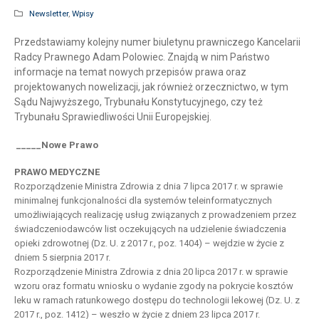
Newsletter
,
Wpisy
Przedstawiamy kolejny numer biuletynu prawniczego Kancelarii
Radcy Prawnego Adam Polowiec. Znajdą w nim Państwo
informacje na temat nowych przepisów prawa oraz
projektowanych nowelizacji, jak również orzecznictwo, w tym
Sądu Najwyższego, Trybunału Konstytucyjnego, czy też
Trybunału Sprawiedliwości Unii Europejskiej.
_____Nowe Prawo
PRAWO MEDYCZNE
Rozporządzenie Ministra Zdrowia z dnia 7 lipca 2017 r. w sprawie
minimalnej funkcjonalności dla systemów teleinformatycznych
umożliwiających realizację usług związanych z prowadzeniem przez
świadczeniodawców list oczekujących na udzielenie świadczenia
opieki zdrowotnej (Dz. U. z 2017 r., poz. 1404) – wejdzie w życie z
dniem 5 sierpnia 2017 r.
Rozporządzenie Ministra Zdrowia z dnia 20 lipca 2017 r. w sprawie
wzoru oraz formatu wniosku o wydanie zgody na pokrycie kosztów
leku w ramach ratunkowego dostępu do technologii lekowej (Dz. U. z
2017 r., poz. 1412) – weszło w życie z dniem 23 lipca 2017 r.