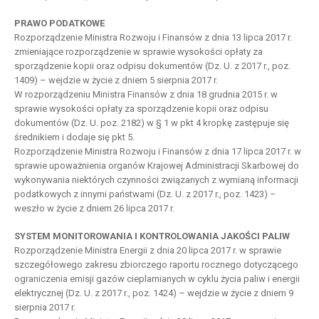
PRAWO PODATKOWE
Rozporządzenie Ministra Rozwoju i Finansów z dnia 13 lipca 2017 r.
zmieniające rozporządzenie w sprawie wysokości opłaty za
sporządzenie kopii oraz odpisu dokumentów (Dz. U. z 2017 r., poz.
1409) – wejdzie w życie z dniem 5 sierpnia 2017 r.
W rozporządzeniu Ministra Finansów z dnia 18 grudnia 2015 r. w
sprawie wysokości opłaty za sporządzenie kopii oraz odpisu
dokumentów (Dz. U. poz. 2182) w § 1 w pkt 4 kropkę zastępuje się
średnikiem i dodaje się pkt 5.
Rozporządzenie Ministra Rozwoju i Finansów z dnia 17 lipca 2017 r. w
sprawie upoważnienia organów Krajowej Administracji Skarbowej do
wykonywania niektórych czynności związanych z wymianą informacji
podatkowych z innymi państwami (Dz. U. z 2017 r., poz. 1423) –
weszło w życie z dniem 26 lipca 2017 r.
SYSTEM MONITOROWANIA I KONTROLOWANIA JAKOŚCI PALIW
Rozporządzenie Ministra Energii z dnia 20 lipca 2017 r. w sprawie
szczegółowego zakresu zbiorczego raportu rocznego dotyczącego
ograniczenia emisji gazów cieplarnianych w cyklu życia paliw i energii
elektrycznej (Dz. U. z 2017 r., poz. 1424) – wejdzie w życie z dniem 9
sierpnia 2017 r.