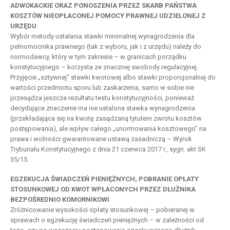
ADWOKACKIE ORAZ PONOSZENIA PRZEZ SKARB PAŃSTWA
KOSZTÓW NIEOPŁACONEJ POMOCY PRAWNEJ UDZIELONEJ Z
URZĘDU
Wybór metody ustalania stawki minimalnej wynagrodzenia dla
pełnomocnika prawnego (tak z wyboru, jak i z urzędu) należy do
normodawcy, który w tym zakresie – w granicach porządku
konstytucyjnego – korzysta ze znacznej swobody regulacyjnej.
Przyjęcie „sztywnej” stawki kwotowej albo stawki proporcjonalnej do
wartości przedmiotu sporu lub zaskarżenia, samo w sobie nie
przesądza jeszcze rezultatu testu konstytucyjności, ponieważ
decydujące znaczenie ma nie ustalona stawka wynagrodzenia
(przekładająca się na kwotę zasądzaną tytułem zwrotu kosztów
postępowania), ale wpływ całego „unormowania kosztowego” na
prawa i wolności gwarantowane ustawą zasadniczą – Wyrok
Trybunału Konstytucyjnego z dnia 21 czerwca 2017 r., sygn. akt SK
35/15.
EGZEKUCJA ŚWIADCZEŃ PIENIĘŻNYCH; POBRANIE OPŁATY
STOSUNKOWEJ OD KWOT WPŁACONYCH PRZEZ DŁUŻNIKA
BEZPOŚREDNIO KOMORNIKOWI
Zróżnicowanie wysokości opłaty stosunkowej – pobieranej w
sprawach o egzekucję świadczeń pieniężnych – w zależności od