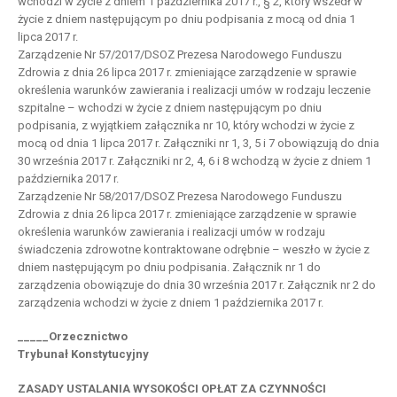
wchodzi w życie z dniem 1 października 2017 r., § 2, który wszedł w
życie z dniem następującym po dniu podpisania z mocą od dnia 1
lipca 2017 r.
Zarządzenie Nr 57/2017/DSOZ Prezesa Narodowego Funduszu
Zdrowia z dnia 26 lipca 2017 r. zmieniające zarządzenie w sprawie
określenia warunków zawierania i realizacji umów w rodzaju leczenie
szpitalne – wchodzi w życie z dniem następującym po dniu
podpisania, z wyjątkiem załącznika nr 10, który wchodzi w życie z
mocą od dnia 1 lipca 2017 r. Załączniki nr 1, 3, 5 i 7 obowiązują do dnia
30 września 2017 r. Załączniki nr 2, 4, 6 i 8 wchodzą w życie z dniem 1
października 2017 r.
Zarządzenie Nr 58/2017/DSOZ Prezesa Narodowego Funduszu
Zdrowia z dnia 26 lipca 2017 r. zmieniające zarządzenie w sprawie
określenia warunków zawierania i realizacji umów w rodzaju
świadczenia zdrowotne kontraktowane odrębnie – weszło w życie z
dniem następującym po dniu podpisania. Załącznik nr 1 do
zarządzenia obowiązuje do dnia 30 września 2017 r. Załącznik nr 2 do
zarządzenia wchodzi w życie z dniem 1 października 2017 r.
_____Orzecznictwo
Trybunał Konstytucyjny
ZASADY USTALANIA WYSOKOŚCI OPŁAT ZA CZYNNOŚCI