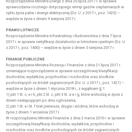
Rozporządzenie Ministra Energii z dnia 20 lipca 2017 r. w sprawie
sprawozdania rocznego dotyczącego emisji gazów cieplarnianych w
cyklu życia paliw i energii elektrycznej (Dz. U. z 2017 r., poz. 1425) –
wejdzie w życie z dniem 9 sierpnia 2017 r.
PRAWO LOTNICZE
Rozporządzenie Ministra Infrastruktury i Budownictwa z dnia 7 lipca
2017 r. w sprawie certyfikacji działalności w lotnictwie cywilnym (Dz. U.
z 2017 r., poz. 1400) – wejdzie w życie z dniem 5 sierpnia 2017 r.
FINANSE PUBLICZNE
Rozporządzenie Ministra Rozwoju i Finansów z dnia 21 lipca 2017 r.
zmieniające rozporządzenie w sprawie szczegółowej klasyfikacji
dochodów, wydatków, przychodów i rozchodów oraz środków
pochodzących ze źródeł zagranicznych (Dz. U. z 2017 r., poz. 1421) –
wejdzie w życie z dniem 1 stycznia 2018 r., z wyjątkiem § 1:
1) pkt 1 lit. c, e i h, pkt 2 lit. c, pkt 3 lit. a-e i g, które wchodzą w życie z
dniem następującym po dniu ogłoszenia;
2) pkt 1 lit. a i lit. f tiret pierwsze, drugie i siódme, które wchodzą w
życie z dniem 1 września 2017 r.
W rozporządzeniu Ministra Finansów z dnia 2 marca 2010 r. w sprawie
szczegółowej klasyfikacji dochodów, wydatków, przychodów i
rozchodów oraz środków pochodzących ze źródeł zagranicznych