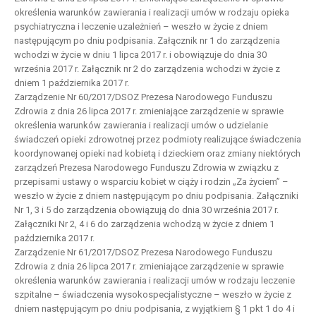
określenia warunków zawierania i realizacji umów w rodzaju opieka
psychiatryczna i leczenie uzależnień – weszło w życie z dniem
następującym po dniu podpisania. Załącznik nr 1 do zarządzenia
wchodzi w życie w dniu 1 lipca 2017 r. i obowiązuje do dnia 30
września 2017 r. Załącznik nr 2 do zarządzenia wchodzi w życie z
dniem 1 października 2017 r.
Zarządzenie Nr 60/2017/DSOZ Prezesa Narodowego Funduszu
Zdrowia z dnia 26 lipca 2017 r. zmieniające zarządzenie w sprawie
określenia warunków zawierania i realizacji umów o udzielanie
świadczeń opieki zdrowotnej przez podmioty realizujące świadczenia
koordynowanej opieki nad kobietą i dzieckiem oraz zmiany niektórych
zarządzeń Prezesa Narodowego Funduszu Zdrowia w związku z
przepisami ustawy o wsparciu kobiet w ciąży i rodzin „Za życiem” –
weszło w życie z dniem następującym po dniu podpisania. Załączniki
Nr 1, 3 i 5 do zarządzenia obowiązują do dnia 30 września 2017 r.
Załączniki Nr 2, 4 i 6 do zarządzenia wchodzą w życie z dniem 1
października 2017 r.
Zarządzenie Nr 61/2017/DSOZ Prezesa Narodowego Funduszu
Zdrowia z dnia 26 lipca 2017 r. zmieniające zarządzenie w sprawie
określenia warunków zawierania i realizacji umów w rodzaju leczenie
szpitalne – świadczenia wysokospecjalistyczne – weszło w życie z
dniem następującym po dniu podpisania, z wyjątkiem § 1 pkt 1 do 4 i