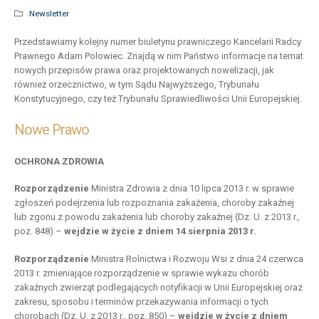
Newsletter
Przedstawiamy kolejny numer biuletynu prawniczego Kancelarii Radcy
Prawnego Adam Polowiec. Znajdą w nim Państwo informacje na temat
nowych przepisów prawa oraz projektowanych nowelizacji, jak
również orzecznictwo, w tym Sądu Najwyższego, Trybunału
Konstytucyjnego, czy też Trybunału Sprawiedliwości Unii Europejskiej.
Nowe Prawo
OCHRONA ZDROWIA
Rozporządzenie
Ministra Zdrowia z dnia 10 lipca 2013 r. w sprawie
zgłoszeń podejrzenia lub rozpoznania zakażenia, choroby zakaźnej
lub zgonu z powodu zakażenia lub choroby zakaźnej (Dz. U. z 2013 r.,
poz. 848) –
wejdzie w życie z dniem 14 sierpnia 2013 r.
Rozporządzenie
Ministra Rolnictwa i Rozwoju Wsi z dnia 24 czerwca
2013 r. zmieniające rozporządzenie w sprawie wykazu chorób
zakaźnych zwierząt podlegających notyfikacji w Unii Europejskiej oraz
zakresu, sposobu i terminów przekazywania informacji o tych
chorobach (Dz. U. z 2013 r., poz. 850) –
wejdzie w życie z dniem