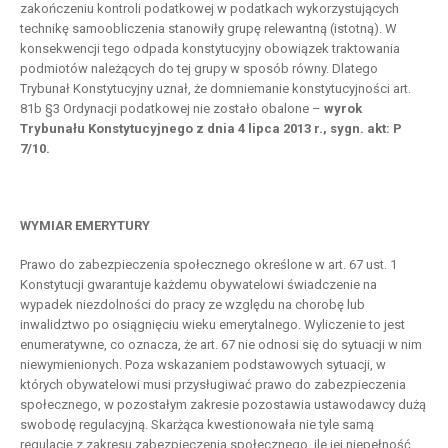
zakończeniu kontroli podatkowej w podatkach wykorzystujących
technikę samoobliczenia stanowiły grupę relewantną (istotną). W
konsekwencji tego odpada konstytucyjny obowiązek traktowania
podmiotów należących do tej grupy w sposób równy. Dlatego
Trybunał Konstytucyjny uznał, że domniemanie konstytucyjności art.
81b §3 Ordynacji podatkowej nie zostało obalone –
wyrok
Trybunału Konstytucyjnego z dnia 4 lipca 2013 r., sygn. akt: P
7/10.
WYMIAR EMERYTURY
Prawo do zabezpieczenia społecznego określone w art. 67 ust. 1
Konstytucji gwarantuje każdemu obywatelowi świadczenie na
wypadek niezdolności do pracy ze względu na chorobę lub
inwalidztwo po osiągnięciu wieku emerytalnego. Wyliczenie to jest
enumeratywne, co oznacza, że art. 67 nie odnosi się do sytuacji w nim
niewymienionych. Poza wskazaniem podstawowych sytuacji, w
których obywatelowi musi przysługiwać prawo do zabezpieczenia
społecznego, w pozostałym zakresie pozostawia ustawodawcy dużą
swobodę regulacyjną. Skarżąca kwestionowała nie tyle samą
regulację z zakresu zabezpieczenia społecznego, ile jej niepełność