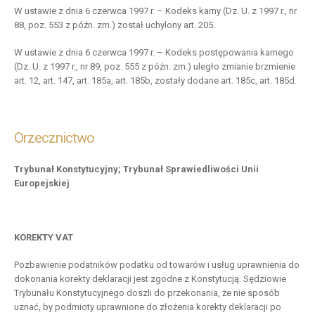
W ustawie z dnia 6 czerwca 1997 r. – Kodeks karny (Dz. U. z 1997 r., nr
88, poz. 553 z późn. zm.) został uchylony art. 205.
W ustawie z dnia 6 czerwca 1997 r. – Kodeks postępowania karnego
(Dz. U. z 1997 r., nr 89, poz. 555 z późn. zm.) uległo zmianie brzmienie
art. 12, art. 147, art. 185a, art. 185b, zostały dodane art. 185c, art. 185d.
Orzecznictwo
Trybunał Konstytucyjny; Trybunał Sprawiedliwości Unii
Europejskiej
KOREKTY VAT
Pozbawienie podatników podatku od towarów i usług uprawnienia do
dokonania korekty deklaracji jest zgodne z Konstytucją. Sędziowie
Trybunału Konstytucyjnego doszli do przekonania, że nie sposób
uznać, by podmioty uprawnione do złożenia korekty deklaracji po