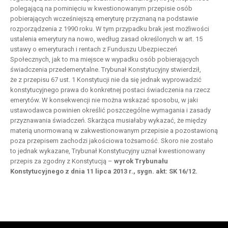
polegającą na pominięciu w kwestionowanym przepisie osób
pobierających wcześniejszą emeryturę przyznaną na podstawie
rozporządzenia z 1990 roku. W tym przypadku brak jest możliwości
ustalenia emerytury na nowo, według zasad określonych w art. 15
ustawy o emeryturach i rentach z Funduszu Ubezpieczeń
Społecznych, jak to ma miejsce w wypadku osób pobierających
świadczenia przedemerytalne. Trybunał Konstytucyjny stwierdził,
że z przepisu 67 ust. 1 Konstytucji nie da się jednak wyprowadzić
konstytucyjnego prawa do konkretnej postaci świadczenia na rzecz
emerytów. W konsekwencji nie można wskazać sposobu, w jaki
ustawodawca powinien określić poszczególne wymagania i zasady
przyznawania świadczeń. Skarżąca musiałaby wykazać, że między
materią unormowaną w zakwestionowanym przepisie a pozostawioną
poza przepisem zachodzi jakościowa tożsamość. Skoro nie zostało
to jednak wykazane, Trybunał Konstytucyjny uznał kwestionowany
przepis za zgodny z Konstytucją –
wyrok Trybunału
Konstytucyjnego z dnia 11 lipca 2013 r., sygn. akt: SK 16/12.