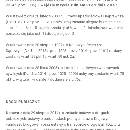
2014 r., poz. 1306)
– wejdzie w życie z dniem 31 grudnia 2014 r.
W ustawie z dnia 28 lutego 2003 r. – Prawo upadłościowe i naprawcze
(Dz. U. z 2012 r. poz. 1112, z późn. zm.) zmianie ulegnie brzmienie art.
1 ust. 1, art. 6 pkt 5, część trzecia tytuł V, w art. 2 dotychczasową treść
oznacza się jako ust. 1 i dodaje się ust. 2.
W ustawie z dnia 20 sierpnia 1997 r. o Krajowym Rejestrze
Sądowym (Dz. U. z 2013 r. poz. 1203 oraz z 2014 r. poz. 1161) dodany
zostanie w art. 55 pkt 1a, w art. 59 ust. 2a.
W ustawie z dnia 28 lipca 2005 r. o kosztach sądowych w sprawach
cywilnych (Dz. U. z 2014 r. poz. 1025 i 1296) uchylony zostanie w art. 75
pkt 5, w tytule II w dziale 7 dodaje się art. 76a.
DROGI PUBLICZNE
Ustawa
z dnia 29 sierpnia 2014 r. o zmianie ustawy o drogach
publicznych, ustawy o autostradach płatnych oraz o Krajowym
Funduszu Drogowym oraz ustawy o transporcie drogowym (Dz. U. z