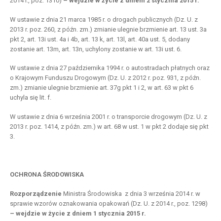
2014 r., poz. 1310)
– wejdzie w życie z dniem 2 stycznia 2015 r.
W ustawie z dnia 21 marca 1985 r. o drogach publicznych (Dz. U. z
2013 r. poz. 260, z późn. zm.) zmianie ulegnie brzmienie art. 13 ust. 3a
pkt 2, art. 13i ust. 4a i 4b, art. 13 k, art. 13l, art. 40a ust. 5, dodany
zostanie art. 13m, art. 13n, uchylony zostanie w art. 13i ust. 6.
W ustawie z dnia 27 października 1994 r. o autostradach płatnych oraz
o Krajowym Funduszu Drogowym (Dz. U. z 2012 r. poz. 931, z późn.
zm.) zmianie ulegnie brzmienie art. 37g pkt 1 i 2, w art. 63 w pkt 6
uchyla się lit. f.
W ustawie z dnia 6 września 2001 r. o transporcie drogowym (Dz. U. z
2013 r. poz. 1414, z późn. zm.) w art. 68 w ust. 1 w pkt 2 dodaje się pkt
3.
OCHRONA ŚRODOWISKA
Rozporządzenie
Ministra Środowiska z dnia 3 września 2014 r. w
sprawie wzorów oznakowania opakowań (Dz. U. z 2014 r., poz. 1298)
– wejdzie w życie z dniem 1 stycznia 2015 r.