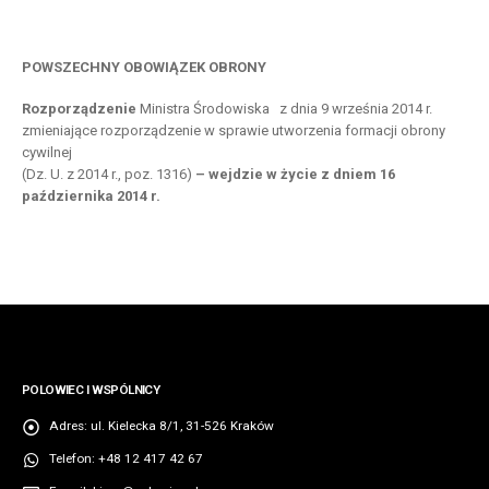
POWSZECHNY OBOWIĄZEK OBRONY
Rozporządzenie
Ministra Środowiska z dnia 9 września 2014 r.
zmieniające rozporządzenie w sprawie utworzenia formacji obrony
cywilnej
(Dz. U. z 2014 r., poz. 1316)
– wejdzie w życie z dniem 16
października 2014 r.
POLOWIEC I WSPÓLNICY
Adres:
ul. Kielecka 8/1, 31-526 Kraków
Telefon:
+48 12 417 42 67