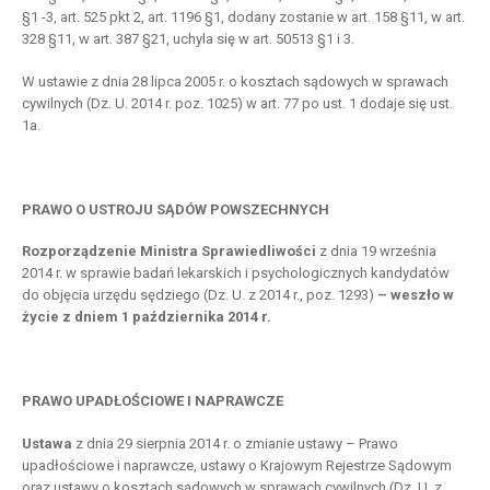
§1 -3, art. 525 pkt 2, art. 1196 §1, dodany zostanie w art. 158 §11, w art.
328 §11, w art. 387 §21, uchyla się w art. 50513 §1 i 3.
W ustawie z dnia 28 lipca 2005 r. o kosztach sądowych w sprawach
cywilnych (Dz. U. 2014 r. poz. 1025) w art. 77 po ust. 1 dodaje się ust.
1a.
PRAWO O USTROJU SĄDÓW POWSZECHNYCH
Rozporządzenie Ministra Sprawiedliwości
z dnia 19 września
2014 r. w sprawie badań lekarskich i psychologicznych kandydatów
do objęcia urzędu sędziego (Dz. U. z 2014 r., poz. 1293)
– weszło w
życie z dniem 1 października 2014 r.
PRAWO UPADŁOŚCIOWE I NAPRAWCZE
Ustawa
z dnia 29 sierpnia 2014 r. o zmianie ustawy – Prawo
upadłościowe i naprawcze, ustawy o Krajowym Rejestrze Sądowym
oraz ustawy o kosztach sądowych w sprawach cywilnych (Dz. U. z