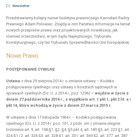
Newsletter
Przedstawiamy kolejny numer biuletynu prawniczego Kancelarii Radcy
Prawnego Adam Polowiec. Znajdą w nim Państwo informacje na temat
nowych przepisów prawa oraz projektowanych nowelizacji, jak
również orzecznictwo, w tym Sądu Najwyższego, Trybunału
Konstytucyjnego, czy też Trybunału Sprawiedliwości Unii Europejskiej.
Nowe Prawo
POSTĘPOWANIE CYWILNE
Ustawa
z dnia 29 sierpnia 2014 r. o zmianie ustawy – Kodeks
postępowania cywilnego oraz ustawy o kosztach sądowych w
sprawach cywilnych (Dz. U. z 2014 r., poz. 1296)
– wejdzie w życie z
dniem 27 października 2014 r., z wyjątkiem art. 1 pkt 1, pkt 2 lit. e i
pkt 14, które wchodzą w życie z dniem 27 marca 2015 r.
W ustawie z dnia 17 listopada 1964 r. – Kodeks postępowania
cywilnego (Dz. U. z 2014 r. poz. 101, z późn. zm.) zmianie ulegnie
brzmienie art. 9, art. 158 §1, §2, §4, §5 pkt 4, art. 185 §3, art. 223 §1, art.
324 §1 i 2, art. 326 §3, art. 328 §1, art. 331, art. 369 §2, art. 377, art. 387