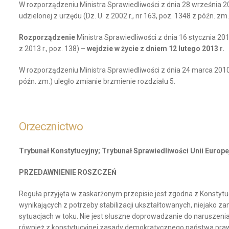
W rozporządzeniu Ministra Sprawiedliwości z dnia 28 września 
udzielonej z urzędu (Dz. U. z 2002 r., nr 163, poz. 1348 z późn. z
Rozporządzenie
Ministra Sprawiedliwości z dnia 16 stycznia 2
z 2013 r., poz. 138) –
wejdzie w życie z dniem 12 lutego 2013 r.
W rozporządzeniu Ministra Sprawiedliwości z dnia 24 marca 2010
późn. zm.) uległo zmianie brzmienie rozdziału 5.
Orzecznictwo
Trybunał Konstytucyjny; Trybunał Sprawiedliwości Unii Europe
PRZEDAWNIENIE ROSZCZEŃ
Reguła przyjęta w zaskarżonym przepisie jest zgodna z Konstyt
wynikających z potrzeby stabilizacji ukształtowanych, niejako za
sytuacjach w toku. Nie jest słuszne doprowadzanie do narusze
również z konstytucyjnej zasady demokratycznego państwa pr