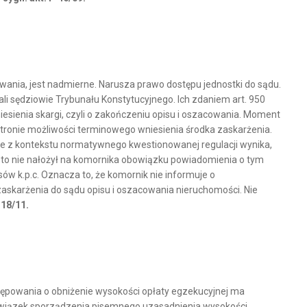
wania, jest nadmierne. Narusza prawo dostępu jednostki do sądu.
i sędziowie Trybunału Konstytucyjnego. Ich zdaniem art. 950
esienia skargi, czyli o zakończeniu opisu i oszacowania. Moment
 stronie możliwości terminowego wniesienia środka zaskarżenia.
 że z kontekstu normatywnego kwestionowanej regulacji wynika,
 to nie nałożył na komornika obowiązku powiadomienia o tym
w k.p.c. Oznacza to, że komornik nie informuje o
zaskarżenia do sądu opisu i oszacowania nieruchomości. Nie
 18/11.
stępowania o obniżenie wysokości opłaty egzekucyjnej ma
owiązek sporządzenia pisemnego uzasadnienia wysokości