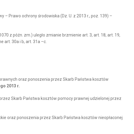
y – Prawo ochrony środowiska (Dz. U. z 2013 r., poz. 139) –
70 z późn. zm.) uległo zmianie brzmienie art. 3, art. 18, art. 19,
ne art. 30a i b, art. 31a –c.
ów prawnych oraz ponoszenia przez Skarb Państwa kosztów
ego 2013 r.
a przez Skarb Państwa kosztów pomocy prawnej udzielonej przez
ackie oraz ponoszenia przez Skarb Państwa kosztów nieopłaconej