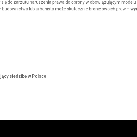
 się do zarzutu naruszenia prawa do obrony w obowiązującym modelu ko
er budownictwa lub urbanista może skutecznie bronić swoich praw –
wyr
jący siedzibę w Polsce