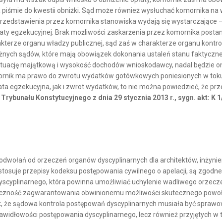
na piśmie do kwestii obniżki. Sąd może również wysłuchać komornika na
rzedstawienia przez komornika stanowiska wydają się wystarczające – 
aty egzekucyjnej. Brak możliwości zaskarżenia przez komornika posta
terze organu władzy publicznej, sąd zaś w charakterze organu kontrol
eżnych sądów, które mają obowiązek dokonania ustaleń stanu faktyczn
sytuację majątkową i wysokość dochodów wnioskodawcy, nadal będzie o
ornik ma prawo do zwrotu wydatków gotówkowych poniesionych w toku egz
 egzekucyjna, jak i zwrot wydatków, to nie można powiedzieć, że prze
Trybunału Konstytucyjnego z dnia 29 stycznia 2013 r., sygn. akt: K 1
wołań od orzeczeń organów dyscyplinarnych dla architektów, inżynieró
uje przepisy kodeksu postępowania cywilnego o apelacji, są zgodne z 
yscyplinarnego, która powinna umożliwiać uchylenie wadliwego orzecze
czność zagwarantowania obwinionemu możliwości skutecznego powoływa
, że sądowa kontrola postępowań dyscyplinarnych musiała być sprawow
ę prawidłowości postępowania dyscyplinarnego, lecz również przyjętych