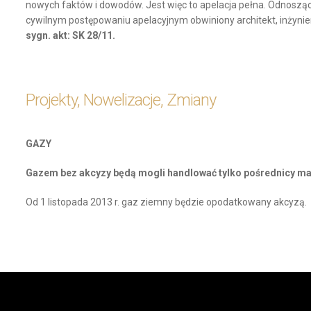
nowych faktów i dowodów. Jest więc to apelacja pełna. Odnosząc
cywilnym postępowaniu apelacyjnym obwiniony architekt, inżyni
sygn. akt: SK 28/11.
Projekty, Nowelizacje, Zmiany
GAZY
Gazem bez akcyzy będą mogli handlować tylko pośrednicy ma
Od 1 listopada 2013 r. gaz ziemny będzie opodatkowany akcyzą.