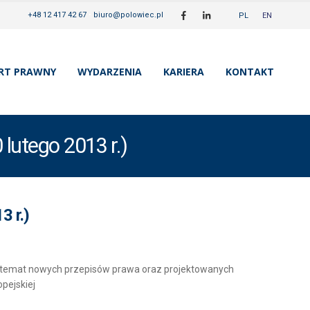
+48 12 417 42 67
•
biuro@polowiec.pl
PL
EN
RT PRAWNY
WYDARZENIA
KARIERA
KONTAKT
lutego 2013 r.)
3 r.)
a temat nowych przepisów prawa oraz projektowanych
pejskiej