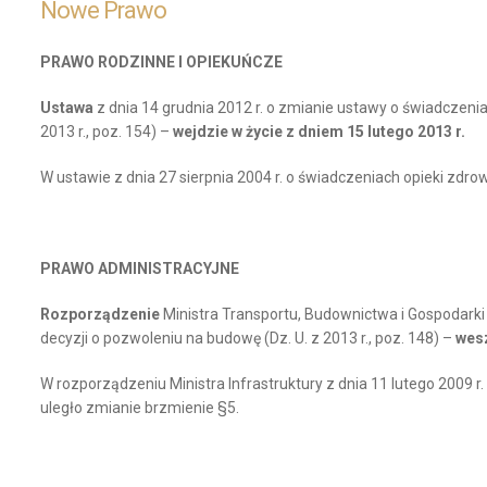
Nowe Prawo
PRAWO RODZINNE I OPIEKUŃCZE
Ustawa
z dnia 14 grudnia 2012 r. o zmianie ustawy o świadczeni
2013 r., poz. 154) –
wejdzie w życie z dniem 15 lutego 2013 r.
W ustawie z dnia 27 sierpnia 2004 r. o świadczeniach opieki zdrowo
PRAWO ADMINISTRACYJNE
Rozporządzenie
Ministra Transportu, Budownictwa i Gospodarki
decyzji o pozwoleniu na budowę (Dz. U. z 2013 r., poz. 148) –
wesz
W rozporządzeniu Ministra Infrastruktury z dnia 11 lutego 2009 r
uległo zmianie brzmienie §5.