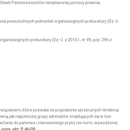
ez Skarb Państwa kosztów nieopłaconej pomocy prawnej
nia powszechnych jednostek organizacyjnych prokuratury (Dz. U.
izacyjnych prokuratury (Dz. U. z 2010 r., nr 49, poz. 296 z
ozwiązaniem, które pozwala na pogodzenie sprzecznych tendencji
rawną jak najszerszej grupy adresatów znajdujących się w tzw.
aufania do państwa i stanowionego przez nie norm, wywodzonej
sygn. akt: P 46/09.