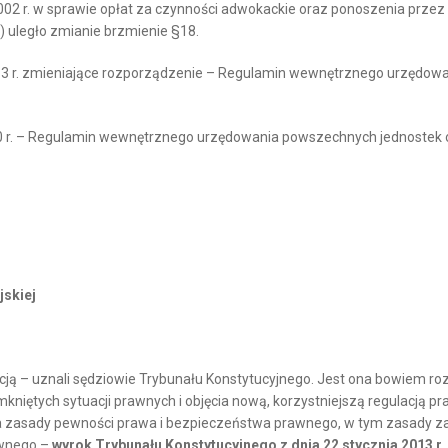
2002 r. w sprawie opłat za czynności adwokackie oraz ponoszenia prz
m.) uległo zmianie brzmienie §18.
013 r. zmieniające rozporządzenie – Regulamin wewnętrznego urzędowa
 r. – Regulamin wewnętrznego urzędowania powszechnych jednostek organ
jskiej
ucją – uznali sędziowie Trybunału Konstytucyjnego. Jest ona bowiem r
mkniętych sytuacji prawnych i objęcia nową, korzystniejszą regulacją p
nia zasady pewności prawa i bezpieczeństwa prawnego, w tym zasady z
awnego –
wyrok Trybunału Konstytucyjnego z dnia 22 stycznia 2013 r., 