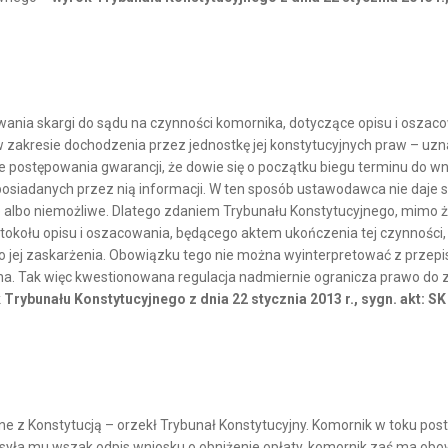
ania skargi do sądu na czynności komornika, dotyczące opisu i oszaco
akresie dochodzenia przez jednostkę jej konstytucyjnych praw – uznal
 postępowania gwarancji, że dowie się o początku biegu terminu do wni
 posiadanych przez nią informacji. W ten sposób ustawodawca nie daje
ne albo niemożliwe. Dlatego zdaniem Trybunału Konstytucyjnego, mimo
okołu opisu i oszacowania, będącego aktem ukończenia tej czynności,
jej zaskarżenia. Obowiązku tego nie można wyinterpretować z przepisó
ona. Tak więc kwestionowana regulacja nadmiernie ogranicza prawo do 
 Trybunału Konstytucyjnego z dnia 22 stycznia 2013 r., sygn. akt: SK
e z Konstytucją – orzekł Trybunał Konstytucyjny. Komornik w toku po
syła mu wszak odpis wniosku o obniżenie opłaty, komornik zaś ma ob