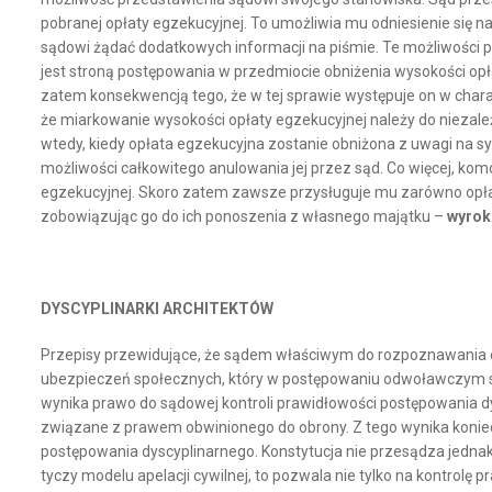
pobranej opłaty egzekucyjnej. To umożliwia mu odniesienie się 
sądowi żądać dodatkowych informacji na piśmie. Te możliwości p
jest stroną postępowania w przedmiocie obniżenia wysokości opł
zatem konsekwencją tego, że w tej sprawie występuje on w charak
że miarkowanie wysokości opłaty egzekucyjnej należy do niezal
wtedy, kiedy opłata egzekucyjna zostanie obniżona z uwagi na 
możliwości całkowitego anulowania jej przez sąd. Co więcej, kom
egzekucyjnej. Skoro zatem zawsze przysługuje mu zarówno opłata
zobowiązując go do ich ponoszenia z własnego majątku –
wyrok 
DYSCYPLINARKI ARCHITEKTÓW
Przepisy przewidujące, że sądem właściwym do rozpoznawania od
ubezpieczeń społecznych, który w postępowaniu odwoławczym stos
wynika prawo do sądowej kontroli prawidłowości postępowania d
związane z prawem obwinionego do obrony. Z tego wynika konie
postępowania dyscyplinarnego. Konstytucja nie przesądza jednak
tyczy modelu apelacji cywilnej, to pozwala nie tylko na kontrol