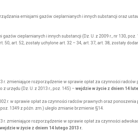
rządzania emisjami gazów cieplarnianych i innych substancji oraz ustaw
azów cieplarnianych i innych substancji (Dz. U. z 2009 r., nr 130, poz. 10
9, art. 50, art. 52, zostały uchylone art. 32 – 34, art. 37, art. 38, zostały doda
013 r. zmieniające rozporządzenie w sprawie opłat za czynności radc
 urzędu (Dz. U. z 2013 r., poz. 145) –
wejdzie w życie z dniem 14 lut
2002 r. w sprawie opłat za czynności radców prawnych oraz ponoszeni
 poz. 1349 z późn. zm.) uległo zmianie brzmienie §14.
013 r. zmieniające rozporządzenie w sprawie opłat za czynności adwok
wejdzie w życie z dniem 14 lutego 2013 r.