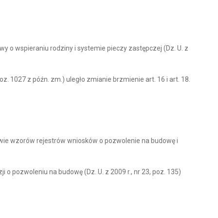
 o wspieraniu rodziny i systemie pieczy zastępczej (Dz. U. z
. 1027 z późn. zm.) uległo zmianie brzmienie art. 16 i art. 18.
rawie wzorów rejestrów wniosków o pozwolenie na budowę i
 o pozwoleniu na budowę (Dz. U. z 2009 r., nr 23, poz. 135)