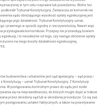
 wyznaczonej w tym celu rozprawie lub posiedzeniu. Wolno też
podkreślił Trybunał Konstytucyjny. Zwłaszcza że komornik nie
nowienia sądu obniżającego wysokość opłaty egzekucyjnej jest
ującego jego działalność. Trybunał Konstytucyjny uznał,
ego i prawnego w sposób zgodny z rzeczywistością. Nawet więc
na przysługiwała komornikowi. Przepisy nie przewidują bowiem
ekucji, i to niezależnie od tego, czy nastąpi obniżenie opłaty
rzucono na niego koszty działalności egzekucyjnej,
/11.
w budownictwa i urbanistów jest sąd apelacyjny – sąd pracy i
Konstytucją – uznał Trybunał Konstytucyjny. Z Konstytucji
nia. W postępowaniu kontrolnym prawo do sądu jest ściśle
nia się na nieprawidłowości, do których mogło dojść w trakcie
ana przez określony sąd lub w określonej procedurze. Co się zaś
 w tym postępowaniu ustaleń faktycznych, a także na powoływanie