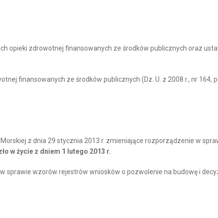
ach opieki zdrowotnej finansowanych ze środków publicznych oraz ustawy
tnej finansowanych ze środków publicznych (Dz. U. z 2008 r., nr 164, poz
 Morskiej z dnia 29 stycznia 2013 r. zmieniające rozporządzenie w sp
ło w życie z dniem 1 lutego 2013 r.
. w sprawie wzorów rejestrów wniosków o pozwolenie na budowę i decyzji