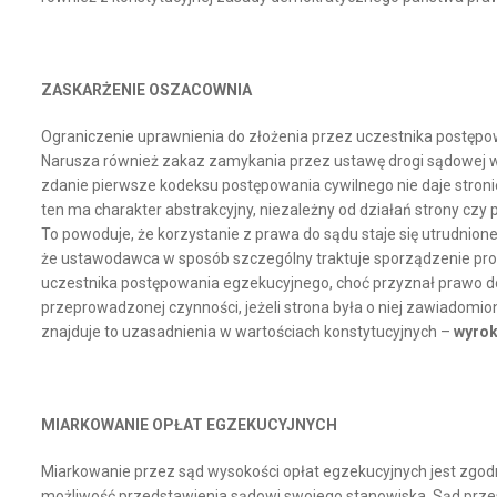
ZASKARŻENIE OSZACOWNIA
Ograniczenie uprawnienia do złożenia przez uczestnika postępow
Narusza również zakaz zamykania przez ustawę drogi sądowej w z
zdanie pierwsze kodeksu postępowania cywilnego nie daje stronie
ten ma charakter abstrakcyjny, niezależny od działań strony czy
To powoduje, że korzystanie z prawa do sądu staje się utrudnio
że ustawodawca w sposób szczególny traktuje sporządzenie prot
uczestnika postępowania egzekucyjnego, choć przyznał prawo do 
przeprowadzonej czynności, jeżeli strona była o niej zawiadomi
znajduje to uzasadnienia w wartościach konstytucyjnych –
wyrok
MIARKOWANIE OPŁAT EGZEKUCYJNYCH
Miarkowanie przez sąd wysokości opłat egzekucyjnych jest zgodn
możliwość przedstawienia sądowi swojego stanowiska. Sąd prze