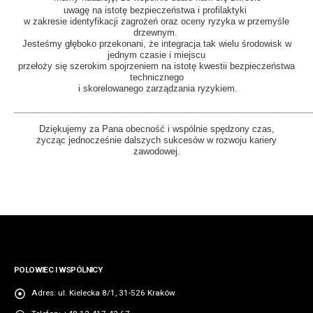
uwagę na istotę bezpieczeństwa i profilaktyki
w zakresie identyfikacji zagrożeń oraz oceny ryzyka w przemyśle
drzewnym.
Jesteśmy głęboko przekonani, że integracja tak wielu środowisk w
jednym czasie i miejscu
przełoży się szerokim spojrzeniem na istotę kwestii bezpieczeństwa
technicznego
i skorelowanego zarządzania ryzykiem.
_____________________________________________________________
Dziękujemy za Pana obecność i wspólnie spędzony czas,
życząc jednocześnie dalszych sukcesów w rozwoju kariery
zawodowej.
POLOWIEC I WSPÓLNICY
Adres:
ul. Kielecka 8/1, 31-526 Kraków