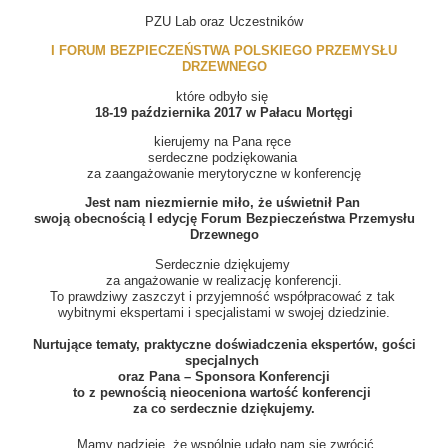
PZU Lab oraz Uczestników
I FORUM BEZPIECZEŃSTWA POLSKIEGO PRZEMYSŁU
DRZEWNEGO
które odbyło się
18-19 października 2017 w Pałacu Mortęgi
kierujemy na Pana ręce
serdeczne podziękowania
za zaangażowanie merytoryczne w konferencję
Jest nam niezmiernie miło, że uświetnił Pan
swoją obecnością I edycję Forum Bezpieczeństwa Przemysłu
Drzewnego
Serdecznie dziękujemy
za angażowanie w realizację konferencji.
To prawdziwy zaszczyt i przyjemność współpracować z tak
wybitnymi ekspertami i specjalistami w swojej dziedzinie.
Nurtujące tematy, praktyczne doświadczenia ekspertów, gości
specjalnych
oraz Pana – Sponsora Konferencji
to z pewnością nieoceniona wartość konferencji
za co serdecznie dziękujemy.
Mamy nadzieję, że wspólnie udało nam się zwrócić