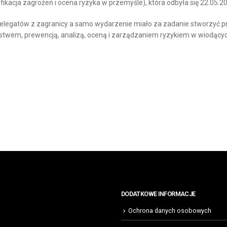
ikacja zagrożeń i ocena ryzyka w przemyśle), która odbyła się 22.05.
delegatów z zagra
nicy a samo wydarzenie miało za zadanie stworzyć p
wem, prewencją, analizą, oceną i zarządzaniem ryzykiem w wiodących 
DODATKOWE INFORMACJE
Ochrona danych osobowych