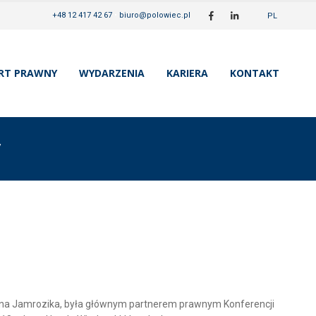
+48 12 417 42 67
•
biuro@polowiec.pl
PL
RT PRAWNY
WYDARZENIA
KARIERA
KONTAKT
y
cina Jamrozika, była głównym partnerem prawnym Konferencji