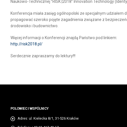
Naukowo-Technicznej ”RISK |2018” Innovation Technology (Identyf
Konferencja miała zasięg ogólnopolski ze specjalnym udziałem 
propagować szeroko pojęte zagadnienia związane z bezpieczeńst
środowisko i budownictwo.
Więcej informacji o Konferencji znajdą Państwo pod linkiem:
http://risk2018.pl/
Serdecznie zapraszamy do lektury!!!
POLOWIEC I WSPÓLNICY
Adres:
ul. Kielecka 8/1, 31-526 Kraków