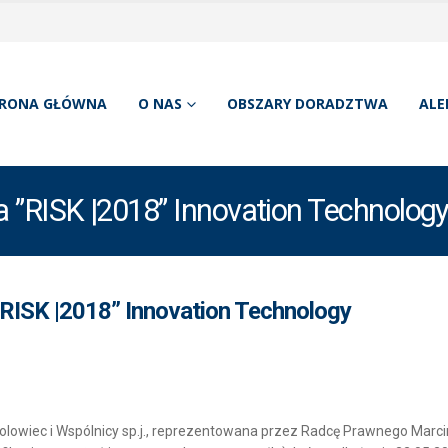
RONA GŁÓWNA
O NAS
OBSZARY DORADZTWA
ALE
”RISK |2018” Innovation Technolog
RISK |2018” Innovation Technology
olowiec i Wspólnicy sp.j., reprezentowana przez Radcę Prawnego Mar