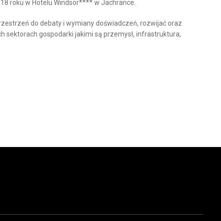
2018 roku w Hotelu Windsor**** w Jachrance.
rzestrzeń do debaty i wymiany doświadczeń, rozwijać oraz
sektorach gospodarki jakimi są przemysł, infrastruktura,