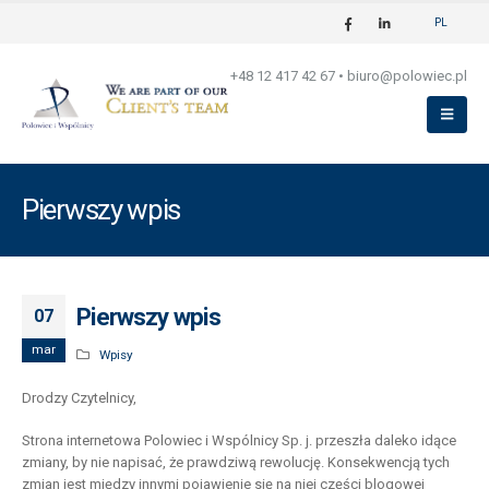
PL
+48 12 417 42 67
•
biuro@polowiec.pl
Pierwszy wpis
Pierwszy wpis
07
mar
Wpisy
Drodzy Czytelnicy,
Strona internetowa Polowiec i Wspólnicy Sp. j. przeszła daleko idące
zmiany, by nie napisać, że prawdziwą rewolucję. Konsekwencją tych
zmian jest między innymi pojawienie się na niej części blogowej