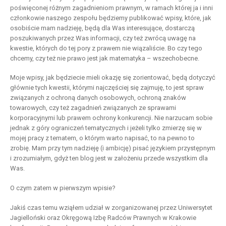
poświęconej różnym zagadnieniom prawnym, w ramach której ja i inni
członkowie naszego zespołu będziemy publikować wpisy, które, jak
osobiście mam nadzieję, będą dla Was interesujące, dostarczą
poszukiwanych przez Was informacji, czy też zwrócą uwagę na
kwestie, których do tej pory z prawem nie wiązaliście. Bo czy tego
chcemy, czy też nie prawo jest jak matematyka – wszechobecne.
Moje wpisy, jak będziecie mieli okazję się zorientować, będą dotyczyć
głównie tych kwestii, którymi najczęściej się zajmuję, to jest spraw
związanych z ochroną danych osobowych, ochroną znaków
towarowych, czy też zagadnień związanych ze sprawami
korporacyjnymi lub prawem ochrony konkurencji. Nie narzucam sobie
jednak z góry ograniczeń tematycznych i jeżeli tylko zmierzę się w
mojej pracy z tematem, o którym warto napisać, to na pewno to
zrobię. Mam przy tym nadzieję (i ambicję) pisać językiem przystępnym
i zrozumiałym, gdyż ten blog jest w założeniu przede wszystkim dla
Was.
O czym zatem w pierwszym wpisie?
Jakiś czas temu wziąłem udział w zorganizowanej przez Uniwersytet
Jagielloński oraz Okręgową Izbę Radców Prawnych w Krakowie