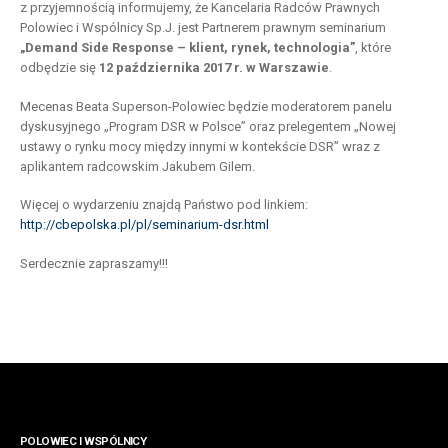
z przyjemnością informujemy, że Kancelaria Radców Prawnych
Polowiec i Wspólnicy Sp.J. jest Partnerem prawnym seminarium
„Demand Side Response – klient, rynek, technologia”
, które
odbędzie się
12 października 2017 r. w Warszawie
.
Mecenas Beata Superson-Polowiec będzie moderatorem panelu
dyskusyjnego „Program DSR w Polsce” oraz prelegentem „Nowej
ustawy o rynku mocy między innymi w kontekście DSR” wraz z
aplikantem radcowskim Jakubem Gilem.
Więcej o wydarzeniu znajdą Państwo pod linkiem:
http://cbepolska.pl/pl/seminarium-dsr.html
Serdecznie zapraszamy!!!
POLOWIEC I WSPÓLNICY