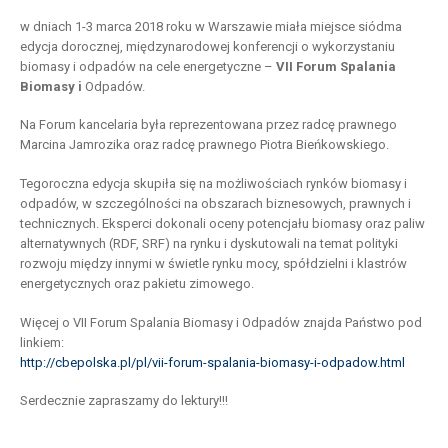
w dniach 1-3 marca 2018 roku w Warszawie miała miejsce siódma
edycja dorocznej, międzynarodowej konferencji o wykorzystaniu
biomasy i odpadów na cele energetyczne –
VII Forum Spalania
Biomasy i
Odpadów.
Na Forum kancelaria była reprezentowana przez radcę prawnego
Marcina Jamrozika oraz radcę prawnego Piotra Bieńkowskiego.
Tegoroczna edycja skupiła się na możliwościach rynków biomasy i
odpadów, w szczególności na obszarach biznesowych, prawnych i
technicznych. Eksperci dokonali oceny potencjału biomasy oraz paliw
alternatywnych (RDF, SRF) na rynku i dyskutowali na temat polityki
rozwoju między innymi w świetle rynku mocy, spółdzielni i klastrów
energetycznych oraz pakietu zimowego.
Więcej o VII Forum Spalania Biomasy i Odpadów znajda Państwo pod
linkiem:
http://cbepolska.pl/pl/vii-forum-spalania-biomasy-i-odpadow.html
Serdecznie zapraszamy do lektury!!!